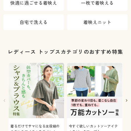
快適に過ごせる着映え
一枚で着映える
対策)
自宅で洗える
着映えニット
レディース トップスカテゴリのおすすめ特集
着るだけでサマになる主役級の
今すぐ欲しいカットソーアイテ
着