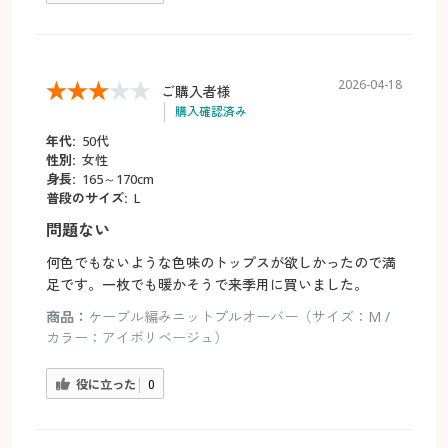
2026-04-18
ご購入者様
購入確認済み
年代:
50代
性別:
女性
身長:
165～170cm
普段のサイズ:
L
問題ない
何色でもないような色味のトップスが欲しかったので満
足です。一枚でも暖かそうで来季用に買いました。
商品：
ケーブル編みニットプルオーバー（サイズ：M /
カラー：アイボリベージュ）
役に立った
0