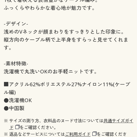
ふっくらやわらかな着心地が魅力です。
-デザイン-
浅めのVネックが顔まわりをすっきりとした印象に。
縦方向のケーブル柄で上半身をすらっと見せてくれま
す。
-素材特徴-
洗濯機で丸洗いOKのお手軽ニットです。
■アクリル62%ポリエステル27%ナイロン11%(ケーブ
ル編)
●洗濯機OK
●中国製
※ サイズの測り方、衣料品のヌード寸法については
共通サイズガイ
ド
をご確認ください。
※ 返品などサービスについては
ご利用ガイド
をご確認くださ