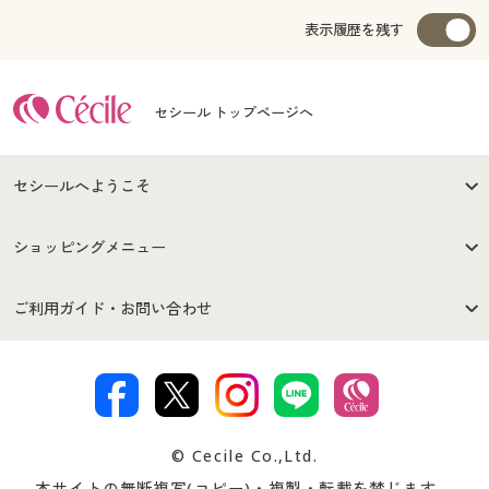
表示履歴を残す
セシール トップページへ
セシールへようこそ
はじめての方へ
ご利用環境について
ショッピングメニュー
セシールご利用規約
プライバシーポリシー
商品カテゴリ
バーゲンセール
ご利用ガイド・お問い合わせ
特定商取引法に基づく表示
古物営業法に基づく表示
カタログ・チラシからのご注
デジタルカタログ
ご注文は
お届けは
文
著作権・商標について
会社案内
交換・返品は
お支払は
カタログ無料プレゼント
特集一覧
© Cecile Co.,Ltd.
会員登録・お客様情報変更に
お客様番号・パスワードをお
本サイトの無断複写(コピー)・複製・転載を禁じます。