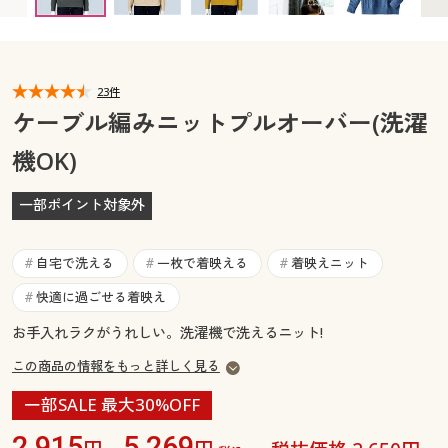
カタログ無料プレゼント
マイページ
会員メニュー
閲覧履歴
23件
マイページ
ケーブル編みニットプルオーバー(洗濯
お気に入り
機OK)
閲覧履歴
サポート
一部ポイント対象外
お気に入り
ご利用ガイド
サポート
自宅で洗える
一枚で着映える
着映えニット
#
#
#
よくある質問とお問い合わせ
快適に過ごせる着映え
#
ご利用ガイド
お手入れラクがうれしい。洗濯機で洗えるニット!
よくある質問とお問い合わせ
この商品の情報をもっと詳しく見る
一部SALE 最大30%OFF
2,915
5,269