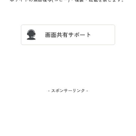
プレゼント＆キャンペーン
サイトマップ
ついて
忘れの場合
サイズガイド
よくある質問とお問い合わせ
画面共有サポート
- スポンサーリンク -
カラー・サイズを選択しカートに入れる