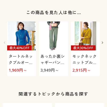
この商品を見た人は他に…
最大40%OFF
最大30%OFF
タートルネッ
あったか裏シ
モックネック
クプルオーバ
ャギーパンツ
ニットプルオ
ー(ウール混・
(防寒パンツ・
ーバー(洗濯機
1,969
円～
3,949
円～
2,915
円～
6
洗濯機OK)
お散歩パン
OK)
ツ・ペットの
毛が付きにく
い・人気商
関連するトピックから商品を探す
品・選べる股
下展開・節電