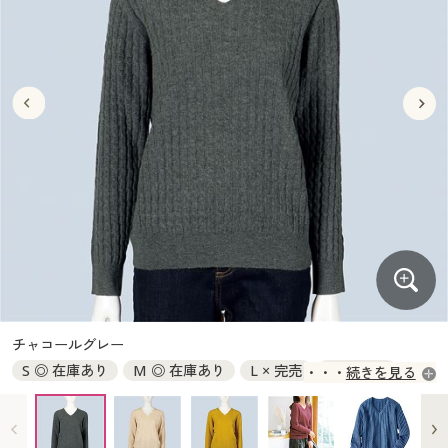
大きいサイズ
制服・スクールすべて
美容・健康・サプリメント
寝具・ベッド
制服・スクール
美容・健康通販すべて
家具・収納
キッチン・雑貨・日用品
バーゲン
大きいサイズ通販すべて
制服・学生服
カーテン・ラグ・ファブリック
大きいサイズ
制服・スクールすべて
美容・健康・サプリメント
寝具・ベッド
詳細検索
バーゲンセール
大きいサイズ レディース服
ジュニア・ティーンズ下着
バーゲン
大きいサイズ通販すべて
制服・学生服
カーテン・ラグ・ファブリック
商品カテゴリ一覧
シークレットセール
大きいサイズ レディース下着
詳細検索
バーゲンセール
大きいサイズ レディース服
ジュニア・ティーンズ下着
カタログ
大きいサイズ メンズ
商品カテゴリ一覧
シークレットセール
大きいサイズ レディース下着
カタログ・チラシからのご注文
カタログ
大きいサイズ 事務・制服
大きいサイズ メンズ
デジタルカタログ
カタログ・チラシからのご注文
チャコールグレー
大きいサイズ 事務・制服
S ◎ 在庫あり
M ◎ 在庫あり
L × 完売
LL × 完売
続きを見る
カタログ無料プレゼント
デジタルカタログ
3L × 完売
会員メニュー