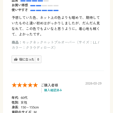
品質
お買い得感
使いやすさ
予想していた色、ネット上の色よりも暗めで、期待して
いたものと違い初めはがっかりしましたが、だんだん見
なれて、この色でもよいなと思うように。着心地も軽く
て、よかったです。
商品：
モックネックニットプルオーバー（サイズ：LL /
カラー：クラウディローズ）
役に立った
0
2026-03-29
ご購入者様
購入確認済み
年代:
60代
性別:
女性
身長:
150～155cm
普段のサイズ:
M