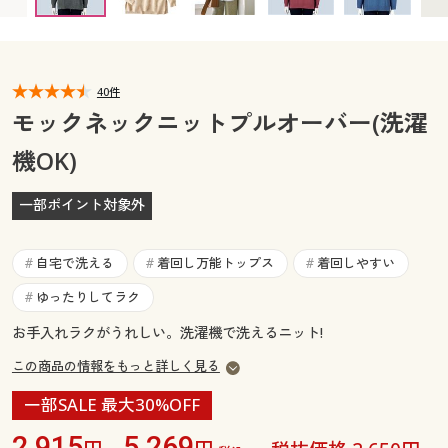
カタログ無料プレゼント
マイページ
会員メニュー
閲覧履歴
40件
マイページ
モックネックニットプルオーバー(洗濯
お気に入り
機OK)
閲覧履歴
サポート
一部ポイント対象外
お気に入り
ご利用ガイド
サポート
自宅で洗える
着回し万能トップス
着回しやすい
#
#
#
よくある質問とお問い合わせ
ゆったりしてラク
#
ご利用ガイド
お手入れラクがうれしい。洗濯機で洗えるニット!
よくある質問とお問い合わせ
この商品の情報をもっと詳しく見る
一部SALE 最大30%OFF
2,915
5,269