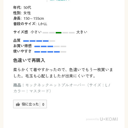
年代:
50代
性別:
女性
身長:
150～155cm
普段のサイズ:
LかLL
サイズ感
小さい
大きい
品質
お買い得感
使いやすさ
色違いで再購入
柔らかくて着やすかったので、色違いでもう一枚買いま
した。毛玉も心配しましたが出来にくいです。
商品：
モックネックニットプルオーバー（サイズ：L /
カラー：マスタード）
役に立った
0