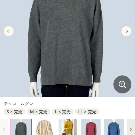
大きいサイズ
制服・スクールすべて
美容・健康・サプリメント
寝具・ベッド
制服・スクール
美容・健康通販すべて
家具・収納
キッチン・雑貨・日用品
バーゲン
大きいサイズ通販すべて
制服・学生服
カーテン・ラグ・ファブリック
大きいサイズ
制服・スクールすべて
美容・健康・サプリメント
寝具・ベッド
詳細検索
バーゲンセール
大きいサイズ レディース服
ジュニア・ティーンズ下着
バーゲン
大きいサイズ通販すべて
制服・学生服
カーテン・ラグ・ファブリック
商品カテゴリ一覧
シークレットセール
大きいサイズ レディース下着
詳細検索
バーゲンセール
大きいサイズ レディース服
ジュニア・ティーンズ下着
カタログ
大きいサイズ メンズ
商品カテゴリ一覧
シークレットセール
大きいサイズ レディース下着
カタログ・チラシからのご注文
カタログ
大きいサイズ 事務・制服
大きいサイズ メンズ
デジタルカタログ
カタログ・チラシからのご注文
チャコールグレー
大きいサイズ 事務・制服
S × 完売
M × 完売
L × 完売
LL × 完売
カタログ無料プレゼント
デジタルカタログ
会員メニュー