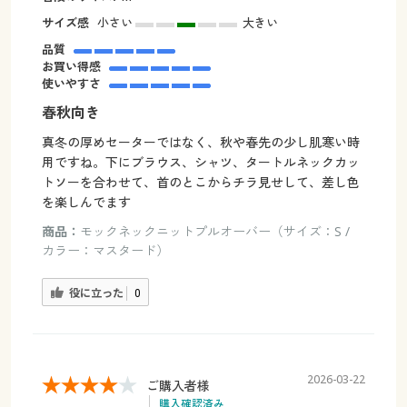
サイズ感
小さい
大きい
品質
お買い得感
使いやすさ
春秋向き
真冬の厚めセーターではなく、秋や春先の少し肌寒い時
用ですね。下にブラウス、シャツ、タートルネックカッ
トソーを合わせて、首のとこからチラ見せして、差し色
を楽しんでます
商品：
モックネックニットプルオーバー（サイズ：S /
カラー：マスタード）
役に立った
0
2026-03-22
ご購入者様
購入確認済み