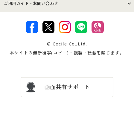
セシールご利用規約
プライバシーポリシー
商品カテゴリ
バーゲンセール
ご利用ガイド・お問い合わせ
特定商取引法に基づく表示
古物営業法に基づく表示
カタログ・チラシからのご注
デジタルカタログ
ご注文は
お届けは
文
著作権・商標について
会社案内
交換・返品は
お支払は
カタログ無料プレゼント
特集一覧
© Cecile Co.,Ltd.
会員登録・お客様情報変更に
お客様番号・パスワードをお
本サイトの無断複写(コピー)・複製・転載を禁じます。
プレゼント＆キャンペーン
サイトマップ
ついて
忘れの場合
サイズガイド
よくある質問とお問い合わせ
画面共有サポート