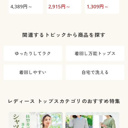
ンツ(スマート
ーバー(洗濯機
ツ(綿100%・
4,389
円～
2,915
円～
1,309
円～
1
ニットジーン
OK)
洗濯機OK)
ズ)(全方向ス
トレッチ・や
わらか・選べ
関連するトピックから商品を探す
る4レング
ス・洗濯機
ゆったりしてラク
着回し万能トップス
OK・1年中は
ける)
着回しやすい
自宅で洗える
レディース トップスカテゴリのおすすめ特集