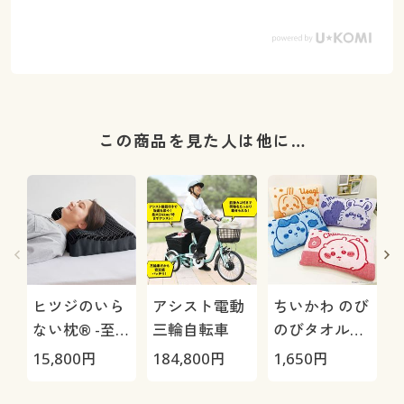
この商品を見た人は他に…
ヒツジのいら
アシスト電動
ちいかわ のび
ない枕® -至
三輪自転車
のびタオル地
極-
枕カバー
H
15,800
円
184,800
円
1,650
円
4
0