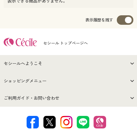
表示できる商品がありません。
表示履歴を残す
セシール トップページへ
セシールへようこそ
はじめての方へ
ご利用環境について
ショッピングメニュー
セシールご利用規約
プライバシーポリシー
商品カテゴリ
バーゲンセール
ご利用ガイド・お問い合わせ
特定商取引法に基づく表示
古物営業法に基づく表示
カタログ・チラシからのご注
デジタルカタログ
ご注文は
お届けは
文
著作権・商標について
会社案内
交換・返品は
お支払は
カタログ無料プレゼント
特集一覧