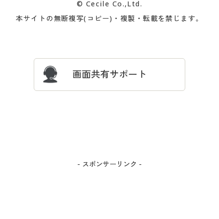
© Cecile Co.,Ltd.
会員登録・お客様情報変更に
お客様番号・パスワードをお
本サイトの無断複写(コピー)・複製・転載を禁じます。
プレゼント＆キャンペーン
サイトマップ
ついて
忘れの場合
サイズガイド
よくある質問とお問い合わせ
画面共有サポート
- スポンサーリンク -