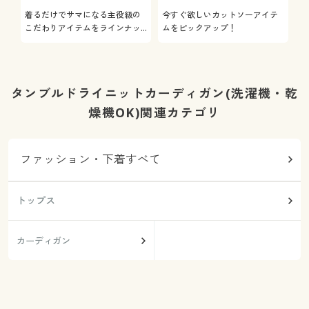
着るだけでサマになる主役級の
今すぐ欲しいカットソーアイテ
着
こだわりアイテムをラインナッ
ムをピックアップ！
日
プ
タンブルドライニットカーディガン(洗濯機・乾
燥機OK)関連カテゴリ
ファッション・下着すべて
トップス
カーディガン