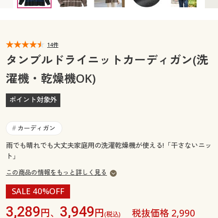
カタログ無料プレゼント
マイページ
会員メニュー
閲覧履歴
14件
マイページ
タンブルドライニットカーディガン(洗
お気に入り
濯機・乾燥機OK)
閲覧履歴
サポート
ポイント対象外
お気に入り
ご利用ガイド
サポート
カーディガン
#
よくある質問とお問い合わせ
雨でも晴れでも大丈夫家庭用の洗濯乾燥機が使える!「干さないニッ
ご利用ガイド
ト」
この商品の情報をもっと詳しく見る
よくある質問とお問い合わせ
SALE 40%OFF
3,289
3,949
円、
円
税抜価格 2,990
(税込)