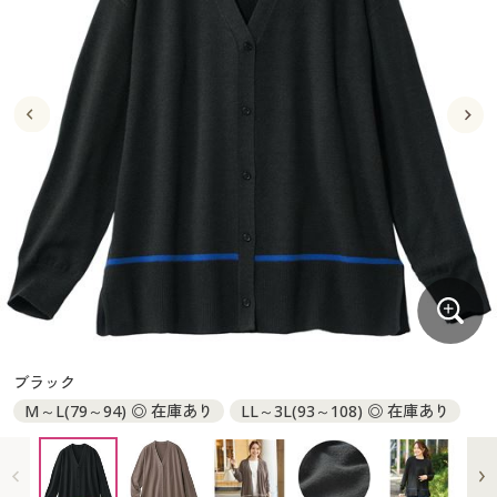
大きいサイズ
制服・スクールすべて
美容・健康・サプリメント
寝具・ベッド
制服・スクール
美容・健康通販すべて
家具・収納
キッチン・雑貨・日用品
バーゲン
大きいサイズ通販すべて
制服・学生服
カーテン・ラグ・ファブリック
大きいサイズ
制服・スクールすべて
美容・健康・サプリメント
寝具・ベッド
詳細検索
バーゲンセール
大きいサイズ レディース服
ジュニア・ティーンズ下着
バーゲン
大きいサイズ通販すべて
制服・学生服
カーテン・ラグ・ファブリック
商品カテゴリ一覧
シークレットセール
大きいサイズ レディース下着
詳細検索
バーゲンセール
大きいサイズ レディース服
ジュニア・ティーンズ下着
カタログ
大きいサイズ メンズ
商品カテゴリ一覧
シークレットセール
大きいサイズ レディース下着
カタログ・チラシからのご注文
カタログ
大きいサイズ 事務・制服
大きいサイズ メンズ
デジタルカタログ
カタログ・チラシからのご注文
ブラック
大きいサイズ 事務・制服
M～L(79～94) ◎ 在庫あり
LL～3L(93～108) ◎ 在庫あり
カタログ無料プレゼント
デジタルカタログ
会員メニュー