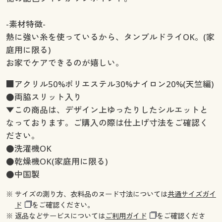
-素材特徴-
熱に強い糸を使っているから、タンブルドライOK。(家
庭用に限る)
お家でケアできるのが嬉しい。
■アクリル50%ポリエステル30%ナイロン20%(天竺編)
●両脇スリット入り
▼この商品は、デザイン上ゆったりしたシルエットと
なっております。ご購入の際は仕上げ寸法をご確認く
ださい。
●洗濯機OK
●乾燥機OK(家庭用に限る)
●中国製
※ サイズの測り方、衣料品のヌード寸法については
共通サイズガイ
ド
をご確認ください。
※ 返品などサービスについては
ご利用ガイド
をご確認くださ