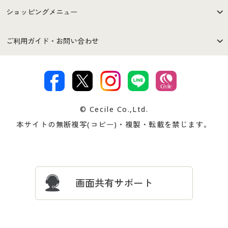
はじめての方へ
ご利用環境について
ショッピングメニュー
セシールご利用規約
プライバシーポリシー
商品カテゴリ
バーゲンセール
ご利用ガイド・お問い合わせ
特定商取引法に基づく表示
古物営業法に基づく表示
カタログ・チラシからのご注
デジタルカタログ
ご注文は
お届けは
文
著作権・商標について
会社案内
交換・返品は
お支払は
カタログ無料プレゼント
特集一覧
© Cecile Co.,Ltd.
会員登録・お客様情報変更に
お客様番号・パスワードをお
本サイトの無断複写(コピー)・複製・転載を禁じます。
プレゼント＆キャンペーン
サイトマップ
ついて
忘れの場合
サイズガイド
よくある質問とお問い合わせ
画面共有サポート