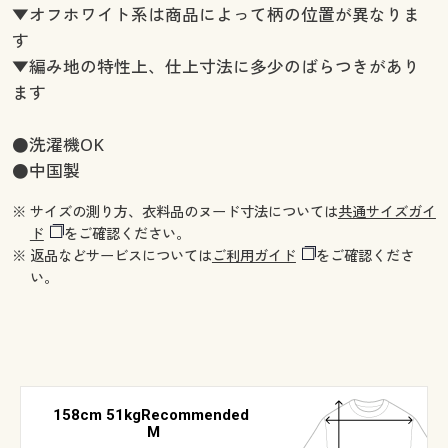
▼オフホワイト系は商品によって柄の位置が異なりま
す
▼編み地の特性上、仕上寸法に多少のばらつきがあり
ます
●洗濯機OK
●中国製
※ サイズの測り方、衣料品のヌード寸法については
共通サイズガイ
ド
をご確認ください。
※ 返品などサービスについては
ご利用ガイド
をご確認くださ
い。
158cm 51kgRecommended
M