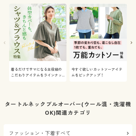
着るだけでサマになる主役級の
今すぐ欲しいカットソーアイテ
着
こだわりアイテムをラインナッ
ムをピックアップ！
日
プ
タートルネックプルオーバー(ウール混・洗濯機
OK)関連カテゴリ
ファッション・下着すべて