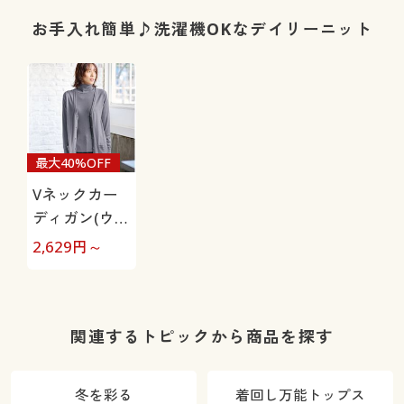
毛が付きにく
い・人気商
お手入れ簡単♪洗濯機OKなデイリーニット
品・選べる股
下展開・節電
対策)
最大40%OFF
Vネックカー
ディガン(ウー
ル混・洗濯機
2,629
円～
OK)
関連するトピックから商品を探す
冬を彩る
着回し万能トップス