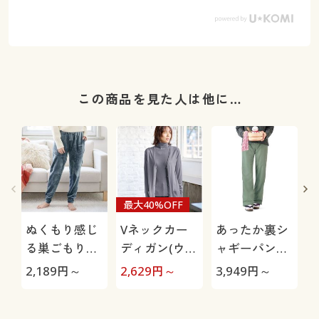
この商品を見た人は他に…
最大40%OFF
ぬくもり感じ
Vネックカー
あったか裏シ
る巣ごもりル
ディガン(ウー
ャギーパンツ
ームパンツ(両
ル混・洗濯機
(防寒パンツ・
2,189
円～
2,629
円～
3,949
円～
1
面起毛フリー
OK)
お散歩パン
ス)
ツ・ペットの