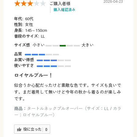
2026-04-23
ご購入者様
購入確認済み
年代:
60代
性別:
女性
身長:
145～150cm
普段のサイズ:
LL
サイズ感
小さい
大きい
品質
お買い得感
使いやすさ
ロイヤルブルー！
似合うか心配だったけど素敵な色です。サイズも良いで
す。まだ着用して無いけど今年の秋から着るのが楽しみ
です。
商品：
タートルネックプルオーバー（サイズ：LL / カラ
ー：ロイヤルブルー）
役に立った
0