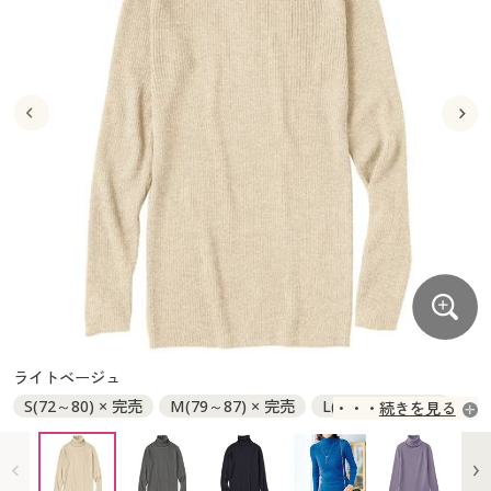
大きいサイズ
制服・スクールすべて
美容・健康・サプリメント
寝具・ベッド
制服・スクール
美容・健康通販すべて
家具・収納
キッチン・雑貨・日用品
バーゲン
大きいサイズ通販すべて
制服・学生服
カーテン・ラグ・ファブリック
大きいサイズ
制服・スクールすべて
美容・健康・サプリメント
寝具・ベッド
詳細検索
バーゲンセール
大きいサイズ レディース服
ジュニア・ティーンズ下着
バーゲン
大きいサイズ通販すべて
制服・学生服
カーテン・ラグ・ファブリック
商品カテゴリ一覧
シークレットセール
大きいサイズ レディース下着
詳細検索
バーゲンセール
大きいサイズ レディース服
ジュニア・ティーンズ下着
カタログ
大きいサイズ メンズ
商品カテゴリ一覧
シークレットセール
大きいサイズ レディース下着
カタログ・チラシからのご注文
カタログ
大きいサイズ 事務・制服
大きいサイズ メンズ
デジタルカタログ
カタログ・チラシからのご注文
ライトベージュ
大きいサイズ 事務・制服
S(72～80) × 完売
M(79～87) × 完売
L(86～94) × 完売
続きを見る
カタログ無料プレゼント
デジタルカタログ
LL(93～101) × 完売
3L(100～108) × 完売
会員メニュー