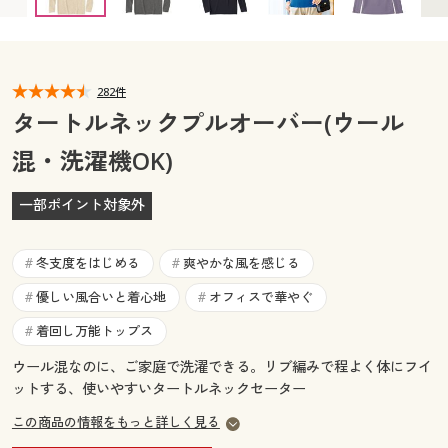
カタログ無料プレゼント
マイページ
会員メニュー
閲覧履歴
282件
マイページ
タートルネックプルオーバー(ウール
お気に入り
混・洗濯機OK)
閲覧履歴
サポート
一部ポイント対象外
お気に入り
ご利用ガイド
サポート
冬支度をはじめる
爽やかな風を感じる
#
#
よくある質問とお問い合わせ
優しい風合いと着心地
オフィスで華やぐ
#
#
ご利用ガイド
着回し万能トップス
#
よくある質問とお問い合わせ
ウール混なのに、ご家庭で洗濯できる。リブ編みで程よく体にフイ
ットする、使いやすいタートルネックセーター
この商品の情報をもっと詳しく見る