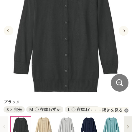
大きいサイズ
制服・スクールすべて
美容・健康・サプリメント
寝具・ベッド
制服・スクール
美容・健康通販すべて
家具・収納
キッチン・雑貨・日用品
バーゲン
大きいサイズ通販すべて
制服・学生服
カーテン・ラグ・ファブリック
大きいサイズ
制服・スクールすべて
美容・健康・サプリメント
寝具・ベッド
詳細検索
バーゲンセール
大きいサイズ レディース服
ジュニア・ティーンズ下着
バーゲン
大きいサイズ通販すべて
制服・学生服
カーテン・ラグ・ファブリック
商品カテゴリ一覧
シークレットセール
大きいサイズ レディース下着
詳細検索
バーゲンセール
大きいサイズ レディース服
ジュニア・ティーンズ下着
カタログ
大きいサイズ メンズ
商品カテゴリ一覧
シークレットセール
大きいサイズ レディース下着
カタログ・チラシからのご注文
カタログ
大きいサイズ 事務・制服
大きいサイズ メンズ
デジタルカタログ
カタログ・チラシからのご注文
ブラック
大きいサイズ 事務・制服
S × 完売
M ○ 在庫わずか
L ○ 在庫わずか
続きを見る
カタログ無料プレゼント
デジタルカタログ
LL ◎ 在庫あり
3L × 完売
4L × 完売
会員メニュー