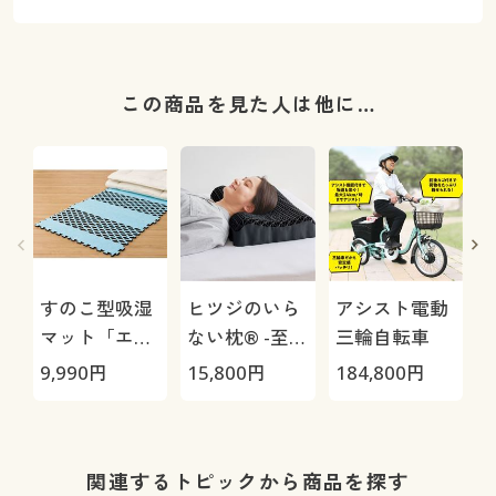
この商品を見た人は他に…
すのこ型吸湿
ヒツジのいら
アシスト電動
マット「エア
ない枕® -至
三輪自転車
ージョブ®」
極-
9,990
円
15,800
円
184,800
円
3
Max
ト
関連するトピックから商品を探す