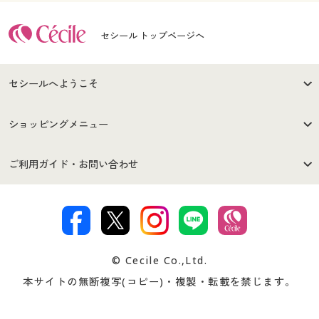
セシール トップページへ
セシールへようこそ
はじめての方へ
ご利用環境について
ショッピングメニュー
セシールご利用規約
プライバシーポリシー
商品カテゴリ
バーゲンセール
ご利用ガイド・お問い合わせ
特定商取引法に基づく表示
古物営業法に基づく表示
カタログ・チラシからのご注
デジタルカタログ
ご注文は
お届けは
文
著作権・商標について
会社案内
交換・返品は
お支払は
カタログ無料プレゼント
特集一覧
© Cecile Co.,Ltd.
会員登録・お客様情報変更に
お客様番号・パスワードをお
本サイトの無断複写(コピー)・複製・転載を禁じます。
プレゼント＆キャンペーン
サイトマップ
ついて
忘れの場合