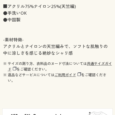
■アクリル75%ナイロン25%(天竺編)
●手洗いOK
●中国製
-素材特徴-
アクリルとナイロンの天竺編みで、ソフトな肌触りの
中に涼しさを感じる絶妙なシャリ感
※ サイズの測り方、衣料品のヌード寸法については
共通サイズガイ
ド
をご確認ください。
※ 返品などサービスについては
ご利用ガイド
をご確認くださ
い。