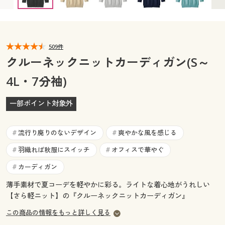
カタログ無料プレゼント
マイページ
会員メニュー
閲覧履歴
509件
マイページ
クルーネックニットカーディガン(S～
お気に入り
4L・7分袖)
閲覧履歴
サポート
一部ポイント対象外
お気に入り
ご利用ガイド
サポート
流行り廃りのないデザイン
爽やかな風を感じる
#
#
よくある質問とお問い合わせ
羽織れば秋服にスイッチ
オフィスで華やぐ
#
#
ご利用ガイド
カーディガン
#
よくある質問とお問い合わせ
薄手素材で夏コーデを軽やかに彩る。ライトな着心地がうれしい
【さら軽ニット】の『クルーネックニットカーディガン』
この商品の情報をもっと詳しく見る