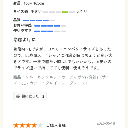
身長:
160～165cm
サイズ感
小さい
大きい
品質
お買い得感
使いやすさ
冷房よけに
普段M〜Lですが、口コミにコンパクトサイズとあった
ので、LLを購入。Tシャツに羽織る時はちょうど良い大
きさです。一枚で着たい時はLでもいいかも。お安いの
でサイズ違いで持ってても便利に使えそうです。
商品：
クルーネックニットカーディガン(7分袖)（サイ
ズ：LL / カラー：グレイッシュグリーン）
役に立った
2
2026-06-18
ご購入者様