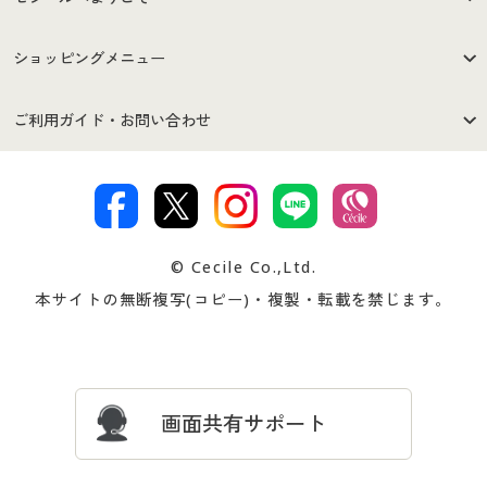
はじめての方へ
ご利用環境について
ショッピングメニュー
セシールご利用規約
プライバシーポリシー
商品カテゴリ
バーゲンセール
ご利用ガイド・お問い合わせ
特定商取引法に基づく表示
古物営業法に基づく表示
カタログ・チラシからのご注
デジタルカタログ
ご注文は
お届けは
文
著作権・商標について
会社案内
交換・返品は
お支払は
カタログ無料プレゼント
特集一覧
© Cecile Co.,Ltd.
会員登録・お客様情報変更に
お客様番号・パスワードをお
本サイトの無断複写(コピー)・複製・転載を禁じます。
プレゼント＆キャンペーン
サイトマップ
ついて
忘れの場合
サイズガイド
よくある質問とお問い合わせ
画面共有サポート