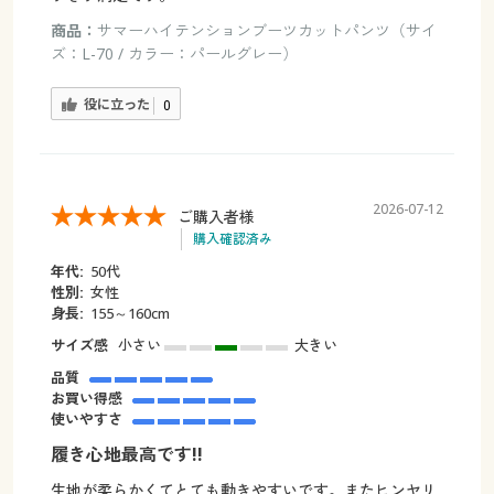
商品：
サマーハイテンションブーツカットパンツ（サイ
ズ：L-70 / カラー：パールグレー）
役に立った
0
2026-07-12
ご購入者様
購入確認済み
年代:
50代
性別:
女性
身長:
155～160cm
サイズ感
小さい
大きい
品質
お買い得感
使いやすさ
履き心地最高です!!
生地が柔らかくてとても動きやすいです。またヒンヤリ