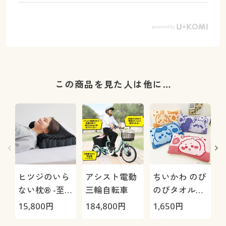
この商品を見た人は他に…
ヒツジのいら
アシスト電動
ちいかわ のび
ない枕® -至
三輪自転車
のびタオル地
極-
枕カバー
H
15,800
円
184,800
円
1,650
円
4
0