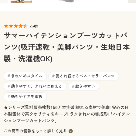
カタログ無料プレゼント
マイページ
会員メニュー
254件
閲覧履歴
マイページ
サマーハイテンションブーツカットパ
お気に入り
ンツ(吸汗速乾・美脚パンツ・生地日本
閲覧履歴
製・洗濯機OK)
サポート
お気に入り
ご利用ガイド
きれいめスタイル
愛され続けるベストセラーパンツ
#
#
サポート
動きやすく、きれいに見える
動きやすい
#
#
よくある質問とお問い合わせ
ご利用ガイド
動きやすさを重視
#
★シリーズ累計販売枚数166万本突破!頼れる素材で美脚! 安心の日
よくある質問とお問い合わせ
本製素材で高クオリティをキープ! ラクきれいの完成形!「ハイテン
ションブーツカットパンツ」
この商品の情報をもっと詳しく見る