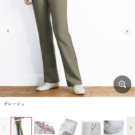
大きいサイズ
制服・スクールすべて
美容・健康・サプリメント
寝具・ベッド
制服・スクール
美容・健康通販すべて
家具・収納
キッチン・雑貨・日用品
バーゲン
大きいサイズ通販すべて
制服・学生服
カーテン・ラグ・ファブリック
大きいサイズ
制服・スクールすべて
美容・健康・サプリメント
寝具・ベッド
詳細検索
バーゲンセール
大きいサイズ レディース服
ジュニア・ティーンズ下着
バーゲン
大きいサイズ通販すべて
制服・学生服
カーテン・ラグ・ファブリック
商品カテゴリ一覧
シークレットセール
大きいサイズ レディース下着
詳細検索
バーゲンセール
大きいサイズ レディース服
ジュニア・ティーンズ下着
カタログ
大きいサイズ メンズ
商品カテゴリ一覧
シークレットセール
大きいサイズ レディース下着
カタログ・チラシからのご注文
カタログ
大きいサイズ 事務・制服
大きいサイズ メンズ
デジタルカタログ
カタログ・チラシからのご注文
グレージュ
大きいサイズ 事務・制服
カタログ無料プレゼント
デジタルカタログ
会員メニュー