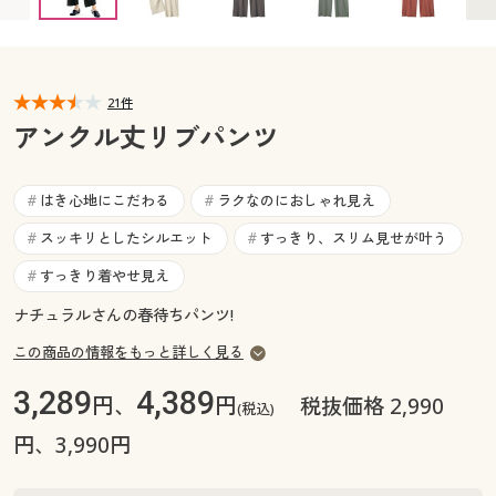
カタログ無料プレゼント
マイページ
会員メニュー
閲覧履歴
21件
マイページ
アンクル丈リブパンツ
お気に入り
閲覧履歴
はき心地にこだわる
ラクなのにおしゃれ見え
#
#
サポート
お気に入り
スッキリとしたシルエット
すっきり、スリム見せが叶う
#
#
ご利用ガイド
すっきり着やせ見え
#
サポート
ナチュラルさんの春待ちパンツ!
よくある質問とお問い合わせ
ご利用ガイド
この商品の情報をもっと詳しく見る
3,289
4,389
円、
円
税抜価格 2,990
よくある質問とお問い合わせ
(税込)
円、3,990円