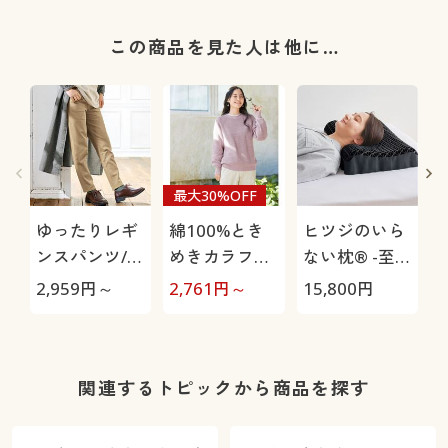
この商品を見た人は他に…
最大30%OFF
ゆったりレギ
綿100%とき
ヒツジのいら
ンスパンツ/細
めきカラフル
ない枕® -至
見えが叶うら
ニット
極-
2,959
円～
2,761
円～
15,800
円
1
くちんテーパ
ード(ストレッ
チ・UVカッ
ト・速乾・洗
関連するトピックから商品を探す
濯機OK)