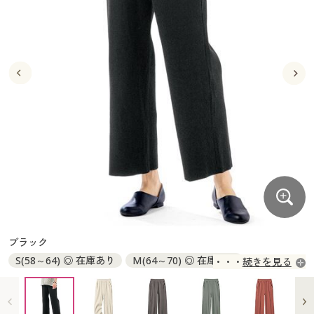
大きいサイズ
制服・スクールすべて
美容・健康・サプリメント
寝具・ベッド
制服・スクール
美容・健康通販すべて
家具・収納
キッチン・雑貨・日用品
バーゲン
大きいサイズ通販すべて
制服・学生服
カーテン・ラグ・ファブリック
大きいサイズ
制服・スクールすべて
美容・健康・サプリメント
寝具・ベッド
詳細検索
バーゲンセール
大きいサイズ レディース服
ジュニア・ティーンズ下着
バーゲン
大きいサイズ通販すべて
制服・学生服
カーテン・ラグ・ファブリック
商品カテゴリ一覧
シークレットセール
大きいサイズ レディース下着
詳細検索
バーゲンセール
大きいサイズ レディース服
ジュニア・ティーンズ下着
カタログ
大きいサイズ メンズ
商品カテゴリ一覧
シークレットセール
大きいサイズ レディース下着
カタログ・チラシからのご注文
カタログ
大きいサイズ 事務・制服
大きいサイズ メンズ
デジタルカタログ
カタログ・チラシからのご注文
ブラック
大きいサイズ 事務・制服
S(58～64) ◎ 在庫あり
M(64～70) ◎ 在庫あり
続きを見る
カタログ無料プレゼント
デジタルカタログ
L(69～77) ◎ 在庫あり
LL(77～85) × 完売
3L(85～93) × 完売
会員メニュー