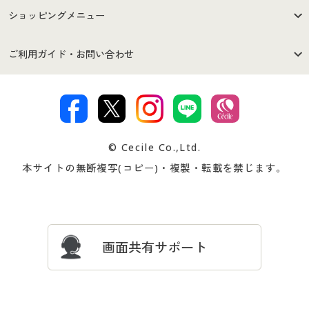
はじめての方へ
ご利用環境について
ショッピングメニュー
セシールご利用規約
プライバシーポリシー
商品カテゴリ
バーゲンセール
ご利用ガイド・お問い合わせ
特定商取引法に基づく表示
古物営業法に基づく表示
カタログ・チラシからのご注
デジタルカタログ
ご注文は
お届けは
文
著作権・商標について
会社案内
交換・返品は
お支払は
カタログ無料プレゼント
特集一覧
© Cecile Co.,Ltd.
会員登録・お客様情報変更に
お客様番号・パスワードをお
本サイトの無断複写(コピー)・複製・転載を禁じます。
プレゼント＆キャンペーン
サイトマップ
ついて
忘れの場合
サイズガイド
よくある質問とお問い合わせ
画面共有サポート