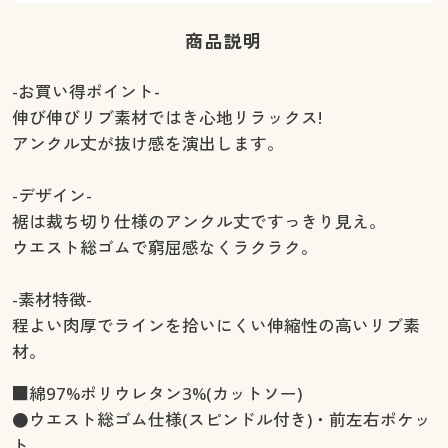
商品説明
-お買い得ポイント-
伸び伸びリブ素材ではき心地リラックス!
アンクル丈が抜け感を演出します。
-デザイン-
裾は裁ち切り仕様のアンクル丈ですっきり見え。
ウエスト総ゴムで窮屈感なくラクラク。
-素材特徴-
程よい肉厚でラインを拾いにくい伸縮性の高いリブ素
材。
■綿97%ポリウレタン3%(カットソー)
●ウエスト総ゴム仕様(スピンドル付き)・前左右ポケッ
ト