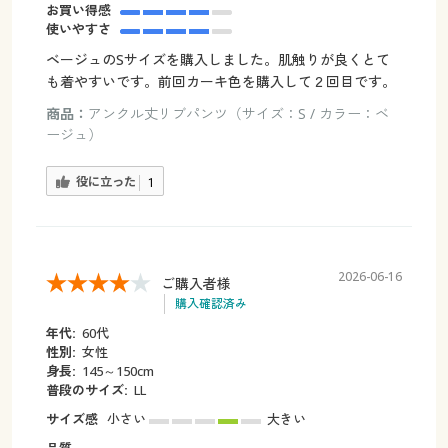
お買い得感
使いやすさ
ベージュのSサイズを購入しました。肌触りが良くとて
も着やすいです。前回カーキ色を購入して２回目です。
商品：
アンクル丈リブパンツ（サイズ：S / カラー：ベ
ージュ）
役に立った
1
2026-06-16
ご購入者様
購入確認済み
年代:
60代
性別:
女性
身長:
145～150cm
普段のサイズ:
LL
サイズ感
小さい
大きい