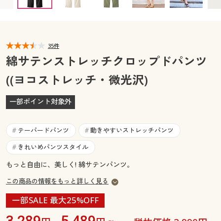
カタログ無料プレゼント
マイページ
会員メニュー
閲覧履歴
35件
マイページ
綿サテンストレッチクロップドパンツ
お気に入り
((ヨコストレッチ・微光沢)
閲覧履歴
サポート
一部ポイント対象外
お気に入り
ご利用ガイド
サポート
テーパードパンツ
動きやすいストレッチパンツ
#
#
よくある質問とお問い合わせ
きれいめパンツスタイル
#
ご利用ガイド
もっと自由に、美しく! 綿サテンパンツ。
よくある質問とお問い合わせ
この商品の情報をもっと詳しく見る
一部SALE 最大25%OFF
3,289
5,489