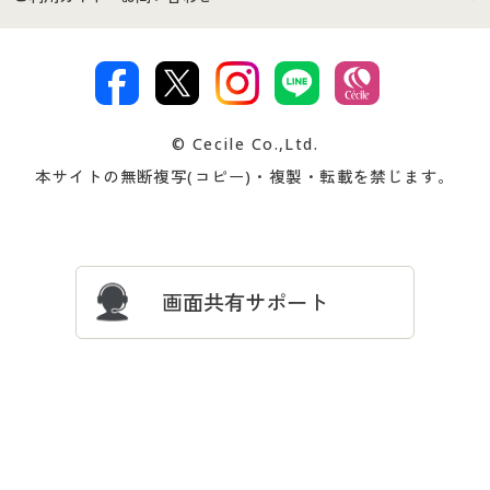
特定商取引法に基づく表示
古物営業法に基づく表示
カタログ・チラシからのご注
デジタルカタログ
ご注文は
お届けは
文
著作権・商標について
会社案内
交換・返品は
お支払は
カタログ無料プレゼント
特集一覧
© Cecile Co.,Ltd.
会員登録・お客様情報変更に
お客様番号・パスワードをお
本サイトの無断複写(コピー)・複製・転載を禁じます。
プレゼント＆キャンペーン
サイトマップ
ついて
忘れの場合
サイズガイド
よくある質問とお問い合わせ
画面共有サポート