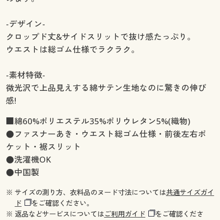
-デザイン-
クロップド丈&サイドスリットで抜け感たっぷり。
ウエストは総ゴム仕様でラクラク。
-素材特徴-
微光沢で上品見えする綿サテン生地なのに驚きの伸び
感!
■綿60%ポリエステル35%ポリウレタン5%(織物)
●ファスナーあき・ウエスト総ゴム仕様・前後左右ポ
ケット・裾スリット
●洗濯機OK
●中国製
※ サイズの測り方、衣料品のヌード寸法については
共通サイズガイ
ド
をご確認ください。
※ 返品などサービスについては
ご利用ガイド
をご確認くださ