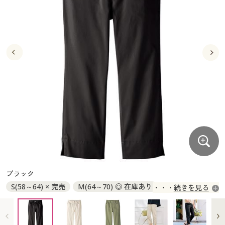
大きいサイズ
制服・スクールすべて
美容・健康・サプリメント
寝具・ベッド
制服・スクール
美容・健康通販すべて
家具・収納
キッチン・雑貨・日用品
バーゲン
大きいサイズ通販すべて
制服・学生服
カーテン・ラグ・ファブリック
大きいサイズ
制服・スクールすべて
美容・健康・サプリメント
寝具・ベッド
詳細検索
バーゲンセール
大きいサイズ レディース服
ジュニア・ティーンズ下着
バーゲン
大きいサイズ通販すべて
制服・学生服
カーテン・ラグ・ファブリック
商品カテゴリ一覧
シークレットセール
大きいサイズ レディース下着
詳細検索
バーゲンセール
大きいサイズ レディース服
ジュニア・ティーンズ下着
カタログ
大きいサイズ メンズ
商品カテゴリ一覧
シークレットセール
大きいサイズ レディース下着
カタログ・チラシからのご注文
カタログ
大きいサイズ 事務・制服
大きいサイズ メンズ
デジタルカタログ
カタログ・チラシからのご注文
ブラック
大きいサイズ 事務・制服
S(58～64) × 完売
M(64～70) ◎ 在庫あり
続きを見る
カタログ無料プレゼント
デジタルカタログ
L(69～77) ◎ 在庫あり
LL(77～85) × 完売
3L(85～93) ○ 在庫わずか
会員メニュー