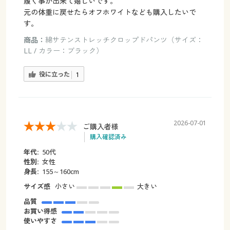
履く事が出来て嬉しいです。
元の体重に戻せたらオフホワイトなども購入したいで
す。
商品：
綿サテンストレッチクロップドパンツ（サイズ：
LL / カラー：ブラック）
役に立った
1
2026-07-01
ご購入者様
購入確認済み
年代:
50代
性別:
女性
身長:
155～160cm
サイズ感
小さい
大きい
品質
お買い得感
使いやすさ