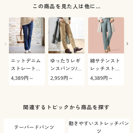
この商品を見た人は他に…
ニットデニム
ゆったりレギ
綿サテンスト
ストレートパ
ンスパンツ/細
レッチストレ
ンツ(スマート
見えが叶うら
ートパンツ(ヨ
極
4,389
円～
2,959
円～
4,389
円～
1
ニットジーン
くちんテーパ
コストレッ
ズ)(全方向ス
ード(ストレッ
チ・微光沢)
トレッチ・や
チ・UVカッ
わらか・選べ
ト・速乾・洗
関連するトピックから商品を探す
る4レング
濯機OK)
ス・洗濯機
動きやすいストレッチパン
テーパードパンツ
OK・1年中は
ツ