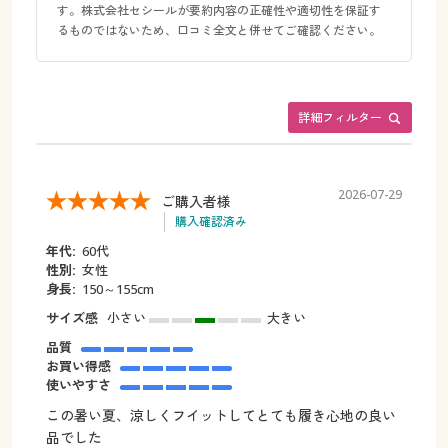
す。株式会社セシールが要約内容の正確性や適切性を保証す
るものではないため、口コミ全文と併せてご確認ください。
詳細フィルター
2026-07-29
ご購入者様
購入確認済み
年代:
60代
性別:
女性
身長:
150～155cm
サイズ感
小さい
大きい
品質
お買い得感
使いやすさ
この暑い夏、涼しくフイットしてとても履き心地の良い
品でした