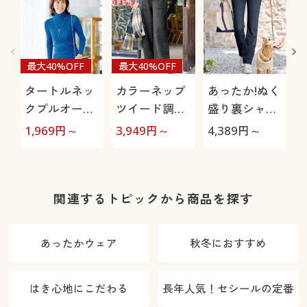
最大40%OFF
最大40%OFF
タートルネッ
カラーネップ
あったか!ぬく
クプルオーバ
ツイード調ワ
盛り裏シャギ
ー(ウール混・
イドパンツ
ーゆったりス
1,969
円～
3,949
円～
4,389
円～
6
洗濯機OK)
トレートパン
ツ(あったか・
選べる3レン
グス・帯電防
関連するトピックから商品を探す
止・UVカッ
ト・人気商
あったかウェア
秋冬におすすめ
品・節電対策)
はき心地にこだわる
長年人気！セシールの定番