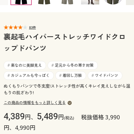
カタログ無料プレゼント
マイページ
会員メニュー
閲覧履歴
83件
マイページ
裏起毛ハイパーストレッチワイドクロ
お気に入り
ップドパンツ
閲覧履歴
サポート
お気に入り
楽なのに美脚見え
足元から冬の寒さ対策
#
#
ご利用ガイド
カジュアルも今っぽく
着回し万能
ワイドパンツ
#
#
#
サポート
ぬくもりパンツで冬支度!ストレッチ性が高くキレイ見えしながら温
よくある質問とお問い合わせ
ご利用ガイド
もりの肌ざわり!
この商品の情報をもっと詳しく見る
よくある質問とお問い合わせ
4,389
5,489
円、
円
税抜価格 3,990
(税込)
円、4,990円