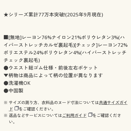
★シリーズ累計77万本突破!(2025年9月現在)
■[無地]レーヨン76%ナイロン21%ポリウレタン3%(ハ
イパーストレッチカルゼ裏起毛)[チェック]レーヨン72%
ポリエステル24%ポリウレタン4%(ハイパーストレッチ
チェック裏起毛)
●ウエスト総ゴム仕様・前後左右ポケット
▼柄物は商品によって柄の位置が異なります
●洗濯機OK
●中国製
※ サイズの測り方、衣料品のヌード寸法については
共通サイズガイ
ド
をご確認ください。
※ 返品などサービスについては
ご利用ガイド
をご確認くださ
い。