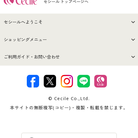
セシール トップページへ
セシールへようこそ
はじめての方へ
ご利用環境について
ショッピングメニュー
セシールご利用規約
プライバシーポリシー
商品カテゴリ
バーゲンセール
ご利用ガイド・お問い合わせ
特定商取引法に基づく表示
古物営業法に基づく表示
カタログ・チラシからのご注
デジタルカタログ
ご注文は
お届けは
文
著作権・商標について
会社案内
交換・返品は
お支払は
カタログ無料プレゼント
特集一覧
© Cecile Co.,Ltd.
会員登録・お客様情報変更に
お客様番号・パスワードをお
本サイトの無断複写(コピー)・複製・転載を禁じます。
プレゼント＆キャンペーン
サイトマップ
ついて
忘れの場合
サイズガイド
よくある質問とお問い合わせ