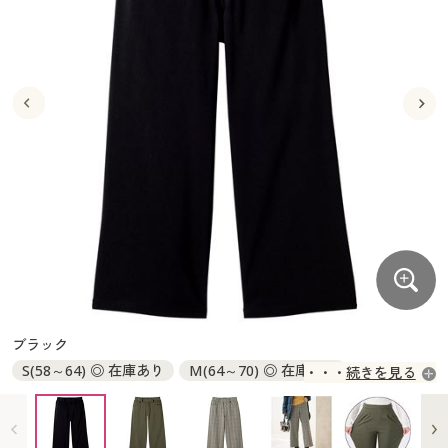
大きいサイズ
制服・スクールすべて
美容・健康・サプリメント
寝具・ベッド
制服・スクール
美容・健康通販すべて
家具・収納
キッチン・雑貨・日用品
バーゲン
大きいサイズ通販すべて
制服・学生服
カーテン・ラグ・ファブリック
大きいサイズ
制服・スクールすべて
美容・健康・サプリメント
寝具・ベッド
詳細検索
バーゲンセール
大きいサイズ レディース服
ジュニア・ティーンズ下着
バーゲン
大きいサイズ通販すべて
制服・学生服
カーテン・ラグ・ファブリック
商品カテゴリ一覧
シークレットセール
大きいサイズ レディース下着
詳細検索
バーゲンセール
大きいサイズ レディース服
ジュニア・ティーンズ下着
カタログ
大きいサイズ メンズ
商品カテゴリ一覧
シークレットセール
大きいサイズ レディース下着
カタログ・チラシからのご注文
カタログ
大きいサイズ 事務・制服
大きいサイズ メンズ
デジタルカタログ
カタログ・チラシからのご注文
ブラック
大きいサイズ 事務・制服
S(58～64) ◎ 在庫あり
M(64～70) ◎ 在庫あり
続きを見る
カタログ無料プレゼント
デジタルカタログ
L(69～77) ◎ 在庫あり
LL(77～85) ◎ 在庫あり
3L(85～93) ○ 在庫わずか
会員メニュー