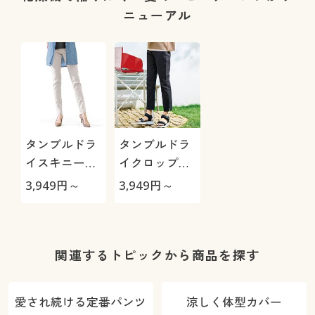
る4レング
ニューアル
ス・洗濯機
OK・1年中は
ける)
タンブルドラ
タンブルドラ
イスキニーパ
イクロップド
ンツ(ストレッ
パンツ(ストレ
3,949
円～
3,949
円～
チ・乾燥機
ッチ・乾燥機
OK・毎日パン
OK・毎日パン
ツ・綿混・UV
ツ・綿混・大
カット・静電
人かわいい・
関連するトピックから商品を探す
気がたまりに
UVカット・静
くい)
電気がたまり
愛され続ける定番パンツ
涼しく体型カバー
にくい)