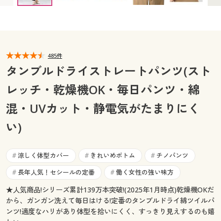
カタログ無料プレゼント
マイページ
会員メニュー
閲覧履歴
マイページ
485件
タンブルドライストレートパンツ(スト
お気に入り
閲覧履歴
レッチ・乾燥機OK・毎日パンツ・綿
サポート
お気に入り
混・UVカット・静電気がたまりにく
ご利用ガイド
い)
サポート
よくある質問とお問い合わせ
ご利用ガイド
涼しく体型カバー
きれいめボトム
チノパンツ
#
#
#
長年人気！セシールの定番
働く女性の強い味方
#
#
よくある質問とお問い合わせ
★人気商品!シリーズ累計139万本突破!(2025年1月時点)乾燥機OKだ
から、ガンガン洗えて毎日はける!定番のタンブルドライ綿ツイルパ
ンツ!適度なハリがあり体型を拾いにくく、すっきり見えするのも嬉