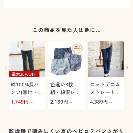
この商品を見た人は他に…
最大20%OFF
綿100%長パ
色違い3枚
ニットデニム
ンツ(無地・お
組・綿混レー
ストレートパ
うちパンツ)
シィショーツ
ンツ(スマート
1,749
円～
2,189
円～
4,389
円～
4
(ストレッチ)
ニットジーン
(はきこみ丈ス
ズ)(全方向ス
タンダード)
トレッチ・や
わらか・選べ
乾燥機で縮みにくい夏のヘビロテパンツがリ