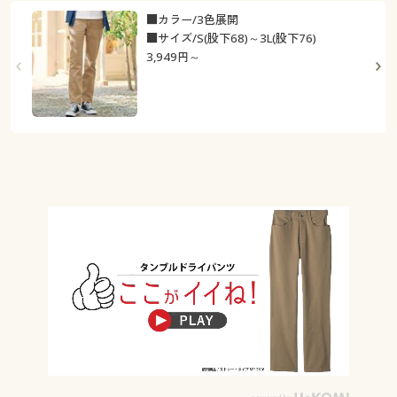
■カラー/3色展開
■サイズ/S(股下68)～3L(股下76)
3,949
円～