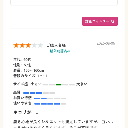
詳細フィルター
2026-08-06
ご購入者様
購入確認済み
年代:
60代
性別:
女性
身長:
155～160cm
普段のサイズ:
L〜L L
サイズ感
小さい
大きい
品質
お買い得感
使いやすさ
ホコリが。。。
履き心地が良くシルエットも満足していますが、白いホ
コリがつきやすく目立ちます。そこが不満です。