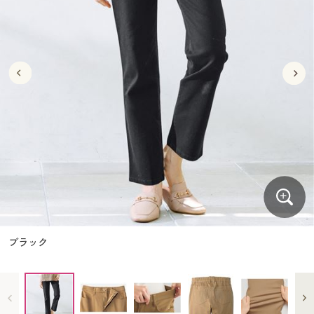
大きいサイズ
制服・スクールすべて
美容・健康・サプリメント
寝具・ベッド
制服・スクール
美容・健康通販すべて
家具・収納
キッチン・雑貨・日用品
バーゲン
大きいサイズ通販すべて
制服・学生服
カーテン・ラグ・ファブリック
大きいサイズ
制服・スクールすべて
美容・健康・サプリメント
寝具・ベッド
詳細検索
バーゲンセール
大きいサイズ レディース服
ジュニア・ティーンズ下着
バーゲン
大きいサイズ通販すべて
制服・学生服
カーテン・ラグ・ファブリック
商品カテゴリ一覧
シークレットセール
大きいサイズ レディース下着
詳細検索
バーゲンセール
大きいサイズ レディース服
ジュニア・ティーンズ下着
カタログ
大きいサイズ メンズ
商品カテゴリ一覧
シークレットセール
大きいサイズ レディース下着
カタログ・チラシからのご注文
カタログ
大きいサイズ 事務・制服
大きいサイズ メンズ
デジタルカタログ
カタログ・チラシからのご注文
ブラック
大きいサイズ 事務・制服
カタログ無料プレゼント
デジタルカタログ
会員メニュー