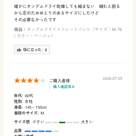
確かにタンデムドライ乾燥しても縮まない 縮むと困る
から念のためゆとりのあるサイズにしたけど
その必要なかったです
商品：
タンブルドライストレートパンツ（サイズ：M-76
/ カラー：ベージュ）
役に立った
0
2026-07-29
ご購入者様
購入確認済み
年代:
60代
性別:
女性
身長:
145～150cm
普段のサイズ:
M
サイズ感
小さい
大きい
品質