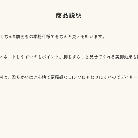
商品説明
らくちん&前開きの本格仕様できちんと見えも叶います。
ィネートしやすいのもポイント。脚をすらっと見せてくれる美脚効果も
材は、柔らかいはき心地で窮屈感なし!シワにもなりにくいのでデイリ