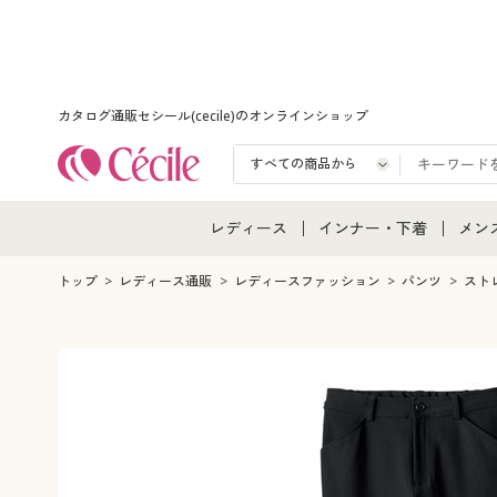
カタログ通販セシール(cecile)のオンラインショップ
レディース
インナー・下着
メン
レディース通販すべて
インナー・下着通販すべ
メン
トップ
レディース通販
レディースファッション
パンツ
スト
レディースファッション
女性下着
メン
女性下着
メンズ下着
メン
ジュニア・ティーンズ下