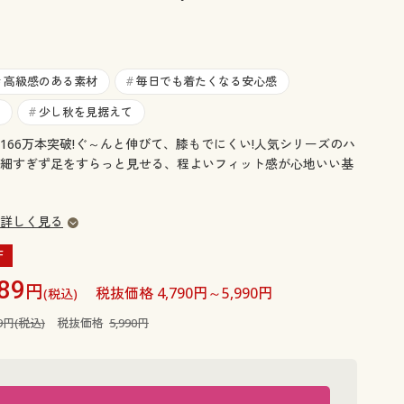
大きいサイズ 事務・制服
高級感のある素材
毎日でも着たくなる安心感
#
#
少し秋を見据えて
#
166万本突破!ぐ～んと伸びて、膝もでにくい!人気シリーズのハ
細すぎず足をすらっと見せる、程よいフィット感が心地いい基
詳しく見る
F
89
円
税抜価格 4,790円～5,990円
(税込)
89円(税込)
税抜価格
5,990円
ネイビー