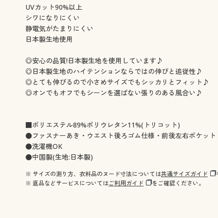
UVカット90%以上
シワになりにくい
静電気がたまりにくい
日本製生地使用
◎安心の品質!日本製生地を使用しています♪
◎日本製生地のハイテンションならではの伸びと追従性♪
◎とても伸びるので小さめサイズでもシッカリとフィット♪
◎オンでもオフでもシーンを選ばない張りのある風合い♪
■ポリエステル89%ポリウレタン11%(トリコット)
●ファスナーあき・ウエスト後ろゴム仕様・前後左右ポケット
●洗濯機OK
●中国製(生地:日本製)
※ サイズの測り方、衣料品のヌード寸法については
共通サイズガイド
※ 返品などサービスについては
ご利用ガイド
をご確認ください。