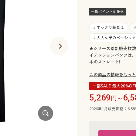
一部ポイント対象外
すっきり細見え
#
大人女子のベーシック
#
★シリーズ累計販売枚数
イテンションパンツは、
本のストレート!
この商品の情報をもっと
一部SALE 最大20%OF
5,269
6,5
円～
2026年1月販売価格：
6,5
モカベージュ