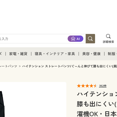
詳細検索
ズ
家電・雑貨
寝具・インテリア・家具
美容・健康
制服
て
ズ通販すべて
家電・雑貨すべて
寝具・インテリア・家具通販すべて
美容・健康通販すべ
制服
レートパンツ
ハイテンション ストレートパンツ/ぐ～んと伸びて膝も出にくい(美
ズファッション
家電
家具・収納
美容・健康・サプリ
制服
392件
ズ下着
キッチン・雑貨・日用品
寝具・ベッド
ジュ
ハイテンショ
膝も出にくい
着
カーテン・ラグ・ファブリック
濯機OK・日本