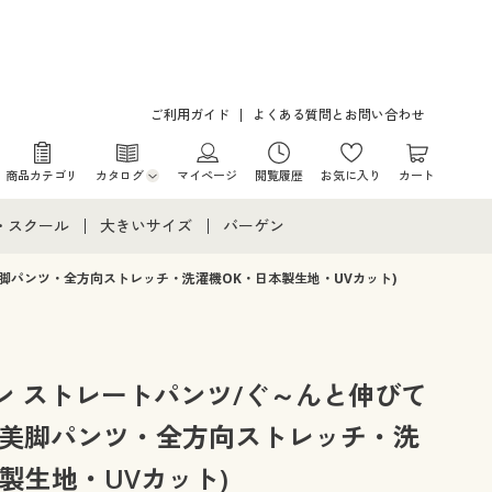
ご利用ガイド
よくある質問とお問い合わせ
商品カテゴリ
カタログ
マイページ
閲覧履歴
お気に入り
カート
カタログ・チラシからのご注文
・スクール
大きいサイズ
バーゲン
デジタルカタログ
て
・スクールすべて
大きいサイズ通販すべて
バーゲンセール
脚パンツ・全方向ストレッチ・洗濯機OK・日本製生地・UVカット)
カタログ無料プレゼント
メント
・学生服
大きいサイズ レディース服
シークレットセール
ニア・ティーンズ下着
大きいサイズ レディース下着
ン ストレートパンツ/ぐ～んと伸びて
(美脚パンツ・全方向ストレッチ・洗
大きいサイズ メンズ
製生地・UVカット)