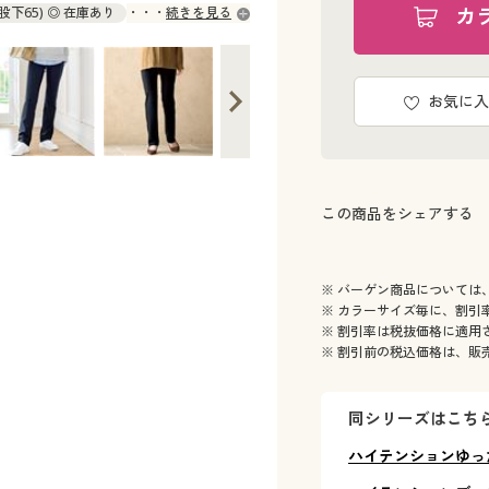
カ
(股下65) ◎ 在庫あり
続きを見る
 ◎ 在庫あり
L(股下70) ◎ 在庫あり
0) ◎ 在庫あり
) ◎ 在庫あり
3L(股下75) ◎ 在庫あり
お気に入
この商品をシェアする
※ バーゲン商品については
※ カラーサイズ毎に、割引
※ 割引率は税抜価格に適用
※ 割引前の税込価格は、販
同シリーズはこち
ハイテンションゆっ