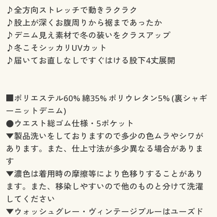
♪全方向ストレッチで動きラクラク
♪股上が深くお腹周りから裾まであったか
♪デニム見え素材で冬の装いをクラスアップ
♪冬こそシッカリUVカット
♪届いてお直しなしですぐはける股下4丈展開
■ポリエステル60% 綿35% ポリウレタン5% (裏シャギ
ーニットデニム)
●ウエスト総ゴム仕様・5ポケット
▼製品洗いをしておりますので多少の色ムラやシワが
あります。また、仕上寸法が多少異なる場合がありま
す
▼濃色は着用時の摩擦等により色移りすることがあり
ます。また、移染しやすいので他のものと分けて洗濯
してください
▼ウォッシュグレー・ヴィンテージブルーはユーズド