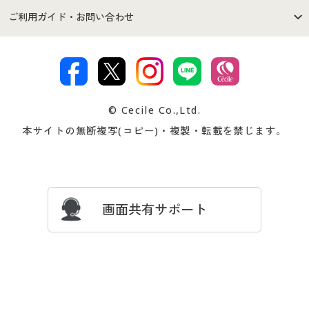
セシールご利用規約
プライバシーポリシー
商品カテゴリ
バーゲンセール
ご利用ガイド・お問い合わせ
特定商取引法に基づく表示
古物営業法に基づく表示
カタログ・チラシからのご注
デジタルカタログ
ご注文は
お届けは
文
著作権・商標について
会社案内
交換・返品は
お支払は
カタログ無料プレゼント
特集一覧
© Cecile Co.,Ltd.
会員登録・お客様情報変更に
お客様番号・パスワードをお
本サイトの無断複写(コピー)・複製・転載を禁じます。
プレゼント＆キャンペーン
サイトマップ
ついて
忘れの場合
サイズガイド
よくある質問とお問い合わせ
画面共有サポート