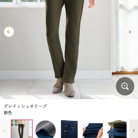
大きいサイズ
制服・スクールすべて
美容・健康・サプリメント
寝具・ベッド
制服・スクール
美容・健康通販すべて
家具・収納
キッチン・雑貨・日用品
バーゲン
大きいサイズ通販すべて
制服・学生服
カーテン・ラグ・ファブリック
大きいサイズ
制服・スクールすべて
美容・健康・サプリメント
寝具・ベッド
詳細検索
バーゲンセール
大きいサイズ レディース服
ジュニア・ティーンズ下着
バーゲン
大きいサイズ通販すべて
制服・学生服
カーテン・ラグ・ファブリック
商品カテゴリ一覧
シークレットセール
大きいサイズ レディース下着
詳細検索
バーゲンセール
大きいサイズ レディース服
ジュニア・ティーンズ下着
カタログ
大きいサイズ メンズ
商品カテゴリ一覧
シークレットセール
大きいサイズ レディース下着
カタログ・チラシからのご注文
カタログ
大きいサイズ 事務・制服
大きいサイズ メンズ
デジタルカタログ
カタログ・チラシからのご注文
グレイッシュオリーブ
大きいサイズ 事務・制服
新色
カタログ無料プレゼント
デジタルカタログ
会員メニュー