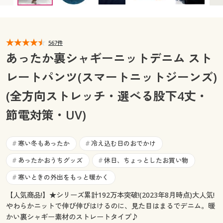
カタログ無料プレゼント
マイページ
会員メニュー
567件
閲覧履歴
マイページ
あったか裏シャギーニットデニム スト
お気に入り
レートパンツ(スマートニットジーンズ)
閲覧履歴
(全方向ストレッチ・選べる股下4丈・
サポート
お気に入り
節電対策・UV)
ご利用ガイド
サポート
寒い冬もあったか
冷え込む日のおでかけ
#
#
よくある質問とお問い合わせ
ご利用ガイド
あったかおうちグッズ
休日、ちょっとしたお買い物
#
#
寒いときの外出をもっと暖かく
#
よくある質問とお問い合わせ
【人気商品!】★シリーズ累計192万本突破!(2023年8月時点)大人気!
やわらかニットで伸び伸びはけるのに、見た目はまるでデニム。暖
かい裏シャギー素材のストレートタイプ♪