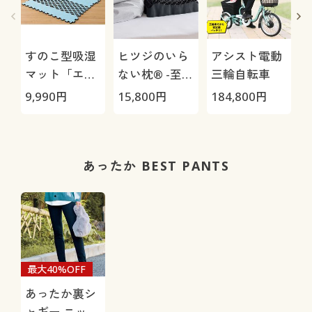
すのこ型吸湿
ヒツジのいら
アシスト電動
マット「エア
ない枕® -至
三輪自転車
ージョブ®」
極-
9,990
円
15,800
円
184,800
円
3
Max
1
あったか BEST PANTS
最大40%OFF
あったか裏シ
ャギー ニット