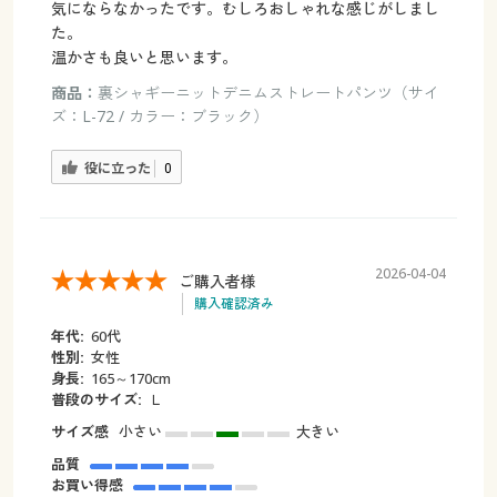
気にならなかったです。むしろおしゃれな感じがしまし
た。
温かさも良いと思います。
商品：
裏シャギーニットデニムストレートパンツ（サイ
ズ：L-72 / カラー：ブラック）
役に立った
0
2026-04-04
ご購入者様
購入確認済み
年代:
60代
性別:
女性
身長:
165～170cm
普段のサイズ:
Ｌ
サイズ感
小さい
大きい
品質
お買い得感