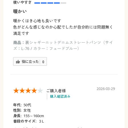
使いやすさ
暖かい
暖かくはき心地も良いです
色がどんな感じなのか心配でしたが自分的には問題無く
満足です
商品：
裏シャギーニットデニムストレートパンツ（サイ
ズ：L-76 / カラー：フェードブルー）
役に立った
0
2026-03-29
ご購入者様
購入確認済み
年代:
50代
性別:
女性
身長:
155～160cm
普段のサイズ:
３L