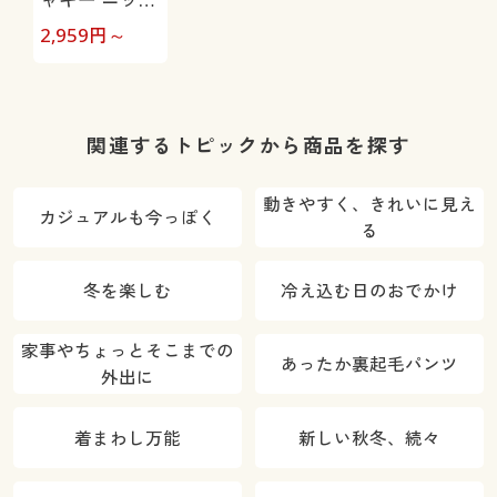
デニムスリム
2,959
円～
パンツ(スマー
トニットジー
ンズ)(全方向
ストレッチ・
関連するトピックから商品を探す
UVカット・4
レングス・節
動きやすく、きれいに見え
カジュアルも今っぽく
電対策)
る
冬を楽しむ
冷え込む日のおでかけ
家事やちょっとそこまでの
あったか裏起毛パンツ
外出に
着まわし万能
新しい秋冬、続々