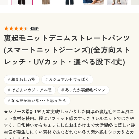
M(股下72) ○ 在庫わずか
M(股下76) ◎ 在庫あり
カタログ無料プレゼント
L(股下64) × 完売
L(股下68) × 完売
L(股下72) × 完売
マイページ
会員メニュー
L(股下76) × 完売
LL(股下64) × 完売
LL(股下68) × 完売
LL(股下72) × 完売
LL(股下76) × 完売
3L(股下64) × 完売
閲覧履歴
436件
マイページ
3L(股下68) × 完売
3L(股下72) × 完売
3L(股下76) × 完売
裏起毛ニットデニムストレートパンツ
お気に入り
(スマートニットジーンズ)(全方向スト
閲覧履歴
レッチ・UVカット・選べる股下4丈)
サポート
お気に入り
ご利用ガイド
着まわし万能
カジュアルも今っぽく
#
#
サポート
ほどよいカジュアル感
あったか裏起毛パンツ
#
#
よくある質問とお問い合わせ
ご利用ガイド
なんだか寒いな･･･と思ったら
#
★シリーズ累計199万本突破!しっかりした肉厚の裏起毛デニム風ニ
よくある質問とお問い合わせ
ット素材を使用。程よいフィット感のすっきりシルエットではきや
すく、日常使いからちょっとしたお出かけまで大活躍!冬に嬉しい静
電気が発生しにくい素材であなどれない冬の紫外線もシッカリとカ
ットします♪