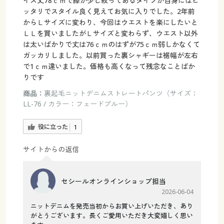
イズ丈78ｃｍで膝が少し絞ってあるタイプが自身にはピ
ッタリでスタイル良く見えてお気に入りでした。2年前
からＬサイズに変わり、今回はウエストを楽にしたいと
ＬＬを買いましたがＬサイズと変わらず、ウエスト以外
は太いばかりで丈は76ｃｍのはずが75ｃｍ弱しかなくて
ガッカリしました。以前買った裏シャギーは裾幅が左右
で1ｃｍ違いました。価格も高くなって残念なことばか
りです
商品：
裏起毛ニットデニムストレートパンツ（サイズ：
LL-76 / カラー：フェードブルー）
役に立った
1
サイトからの返信
セシールオンラインショップ担当
2026-06-04
ニットデニムを発売当初からお買い上げいただき、あり
がとうございます。長くご愛用いただき大変嬉しく思い