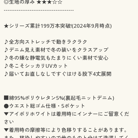
◎生地の厚み ★★★☆☆
--------------------------------------
★シリーズ累計199万本突破!(2024年9月時点)
♪全方向ストレッチで動きラクラク
♪デニム見え素材で冬の装いをクラスアップ
♪冬の嫌な静電気もたまりにくい素材で安心
♪冬こそシッカリUVカット
♪届いてお直しなしですぐはける股下4丈展開
■綿95%ポリウレタン5%(裏起毛ニットデニム)
●ウエスト総ゴム仕様・5ポケット
▼アイボリホワイトは着用時にインナーにご留意くだ
さい
▼着用時の摩擦等により色移りすることがあります。
また、移染しやすいので他のものと分けて洗濯してく