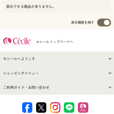
表示できる商品がありません。
表示履歴を残す
セシール トップページへ
セシールへようこそ
はじめての方へ
ご利用環境について
ショッピングメニュー
セシールご利用規約
プライバシーポリシー
商品カテゴリ
バーゲンセール
ご利用ガイド・お問い合わせ
特定商取引法に基づく表示
古物営業法に基づく表示
カタログ・チラシからのご注
デジタルカタログ
ご注文は
お届けは
文
著作権・商標について
会社案内
交換・返品は
お支払は