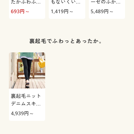
たかふわふわ
もないくい込
ーゼのふかふ
裏起毛靴下
みにくいショ
かシャツパジ
693
円～
1,419
円～
5,489
円～
3
ーツ(はきこみ
ャマ(綿100%)
丈スタンダー
ド)
裏起毛でふわっとあったか。
裏起毛ニット
デニムスキニ
ーパンツ(スマ
4,939
円～
ートニットジ
ーンズ)(全方