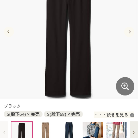
大きいサイズ
制服・スクールすべて
美容・健康・サプリメント
寝具・ベッド
制服・スクール
美容・健康通販すべて
家具・収納
キッチン・雑貨・日用品
バーゲン
大きいサイズ通販すべて
制服・学生服
カーテン・ラグ・ファブリック
大きいサイズ
制服・スクールすべて
美容・健康・サプリメント
寝具・ベッド
詳細検索
バーゲンセール
大きいサイズ レディース服
ジュニア・ティーンズ下着
バーゲン
大きいサイズ通販すべて
制服・学生服
カーテン・ラグ・ファブリック
商品カテゴリ一覧
シークレットセール
大きいサイズ レディース下着
詳細検索
バーゲンセール
大きいサイズ レディース服
ジュニア・ティーンズ下着
カタログ
大きいサイズ メンズ
商品カテゴリ一覧
シークレットセール
大きいサイズ レディース下着
カタログ・チラシからのご注文
カタログ
大きいサイズ 事務・制服
大きいサイズ メンズ
デジタルカタログ
カタログ・チラシからのご注文
ブラック
大きいサイズ 事務・制服
S(股下64) × 完売
S(股下68) × 完売
続きを見る
カタログ無料プレゼント
デジタルカタログ
S(股下72) ◎ 在庫あり
S(股下76) × 完売
M(股下64) × 完売
M(股下68) × 完売
会員メニュー