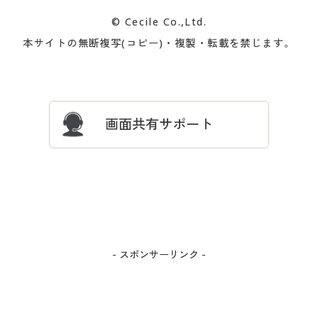
カタログ無料プレゼント
特集一覧
© Cecile Co.,Ltd.
会員登録・お客様情報変更に
お客様番号・パスワードをお
本サイトの無断複写(コピー)・複製・転載を禁じます。
プレゼント＆キャンペーン
サイトマップ
ついて
忘れの場合
サイズガイド
よくある質問とお問い合わせ
画面共有サポート
- スポンサーリンク -