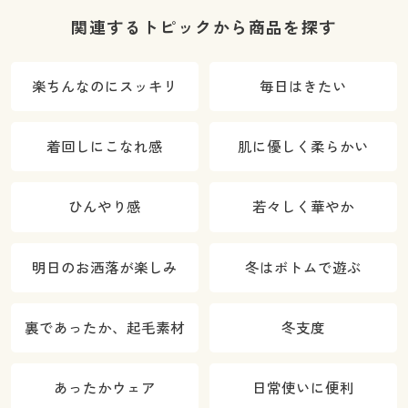
向ストレッ
チ・UVカッ
関連するトピックから商品を探す
ト・選べる股
下4丈)
楽ちんなのにスッキリ
毎日はきたい
着回しにこなれ感
肌に優しく柔らかい
ひんやり感
若々しく華やか
明日のお洒落が楽しみ
冬はボトムで遊ぶ
裏であったか、起毛素材
冬支度
あったかウェア
日常使いに便利