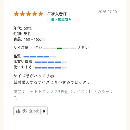
2026-07-30
ご購入者様
購入確認済み
年代:
50代
性別:
男性
身長:
160～165cm
サイズ感
小さい
大きい
品質
お買い得感
使いやすさ
サイズ感がバッチリ👍
普段購入するサイズより小さめでピッタリ
商品：
ニットトランクス3枚組（サイズ：LL / カラー：
C）
役に立った
0