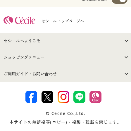
セシール トップページへ
セシールへようこそ
はじめての方へ
ご利用環境について
ショッピングメニュー
セシールご利用規約
プライバシーポリシー
商品カテゴリ
バーゲンセール
ご利用ガイド・お問い合わせ
特定商取引法に基づく表示
古物営業法に基づく表示
カタログ・チラシからのご注
デジタルカタログ
ご注文は
お届けは
文
著作権・商標について
会社案内
交換・返品は
お支払は
カタログ無料プレゼント
特集一覧
© Cecile Co.,Ltd.
会員登録・お客様情報変更に
お客様番号・パスワードをお
本サイトの無断複写(コピー)・複製・転載を禁じます。
プレゼント＆キャンペーン
サイトマップ
ついて
忘れの場合