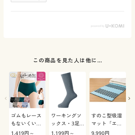
この商品を見た人は他に…
ゴムもレース
ワーキングソ
すのこ型吸湿
もないくい込
ックス・3足
マット「エア
みにくいショ
組
ージョブ®」
極
1,419
円～
1,199
円～
9,990
円
1