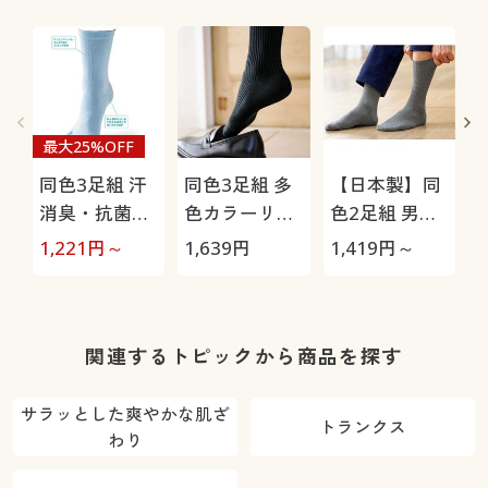
最大25%OFF
同色3足組 汗
同色3足組 多
【日本製】同
消臭・抗菌防
色カラーリブ
色2足組 男の
臭5本指ソッ
ソックス/男の
履き口ゆった
1,221
円～
1,639
円
1,419
円～
1
クス(中厚地)
汗消臭・抗菌
りソックス/抗
防臭
菌防臭
臭
関連するトピックから商品を探す
サラッとした爽やかな肌ざ
トランクス
わり