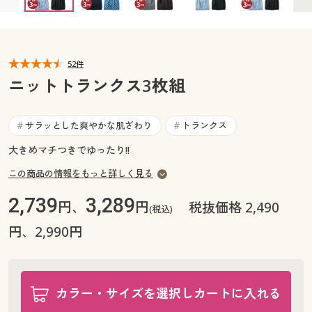
3L(ウエスト98～108) ◎ 在庫あり
カタログ無料プレゼント
5L(ウエスト110～120) × 入荷未定
マイページ
会員メニュー
閲覧履歴
52件
マイページ
ニットトランクス3枚組
お気に入り
閲覧履歴
サラッとした爽やかな肌ざわり
トランクス
#
#
サポート
お気に入り
大きめマチつきでゆったり!!
ご利用ガイド
この商品の情報をもっと詳しく見る
サポート
2,739
3,289
円、
円
税抜価格 2,490
よくある質問とお問い合わせ
(税込)
ご利用ガイド
円、2,990円
よくある質問とお問い合わせ
カラー・サイズを選択しカートに入れる