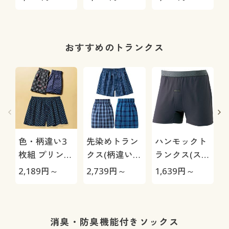
ーツ(はきこみ
Max
丈スタンダー
ド)
おすすめのトランクス
色・柄違い3
先染めトラン
ハンモックト
枚組 プリント
クス(柄違い3
ランクス(スリ
トランクス/綿
枚組)
ムタイプ)/吸
2,189
円～
2,739
円～
1,639
円～
1
100%(前開き)
汗速乾
消臭・防臭機能付きソックス