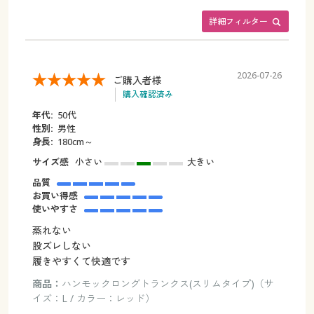
詳細フィルター
2026-07-26
ご購入者様
購入確認済み
年代:
50代
性別:
男性
身長:
180cm～
サイズ感
小さい
大きい
品質
お買い得感
使いやすさ
蒸れない
股ズレしない
履きやすくて快適です
商品：
ハンモックロングトランクス(スリムタイプ)（サ
イズ：L / カラー：レッド）