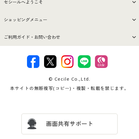
セシールへようこそ
はじめての方へ
ご利用環境について
ショッピングメニュー
セシールご利用規約
プライバシーポリシー
商品カテゴリ
バーゲンセール
ご利用ガイド・お問い合わせ
特定商取引法に基づく表示
古物営業法に基づく表示
カタログ・チラシからのご注
デジタルカタログ
ご注文は
お届けは
文
著作権・商標について
会社案内
交換・返品は
お支払は
カタログ無料プレゼント
特集一覧
© Cecile Co.,Ltd.
会員登録・お客様情報変更に
お客様番号・パスワードをお
本サイトの無断複写(コピー)・複製・転載を禁じます。
プレゼント＆キャンペーン
サイトマップ
ついて
忘れの場合
サイズガイド
よくある質問とお問い合わせ
画面共有サポート