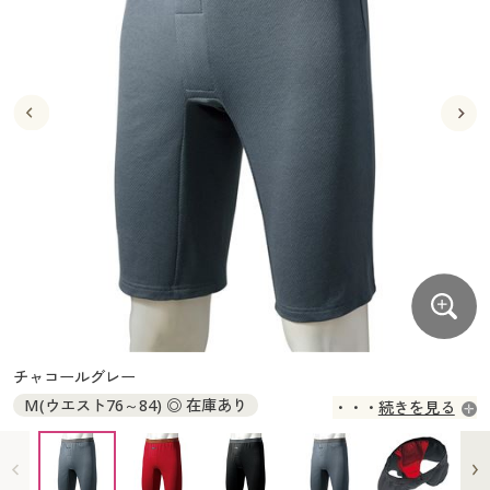
大きいサイズ
制服・スクールすべて
美容・健康・サプリメント
寝具・ベッド
制服・スクール
美容・健康通販すべて
家具・収納
キッチン・雑貨・日用品
バーゲン
大きいサイズ通販すべて
制服・学生服
カーテン・ラグ・ファブリック
大きいサイズ
制服・スクールすべて
美容・健康・サプリメント
寝具・ベッド
詳細検索
バーゲンセール
大きいサイズ レディース服
ジュニア・ティーンズ下着
バーゲン
大きいサイズ通販すべて
制服・学生服
カーテン・ラグ・ファブリック
商品カテゴリ一覧
シークレットセール
大きいサイズ レディース下着
詳細検索
バーゲンセール
大きいサイズ レディース服
ジュニア・ティーンズ下着
カタログ
大きいサイズ メンズ
商品カテゴリ一覧
シークレットセール
大きいサイズ レディース下着
カタログ・チラシからのご注文
カタログ
大きいサイズ 事務・制服
大きいサイズ メンズ
デジタルカタログ
カタログ・チラシからのご注文
チャコールグレー
大きいサイズ 事務・制服
M(ウエスト76～84) ◎ 在庫あり
続きを見る
カタログ無料プレゼント
デジタルカタログ
L(ウエスト84～94) ◎ 在庫あり
LL(ウエスト94～104) ◎ 在庫あり
会員メニュー