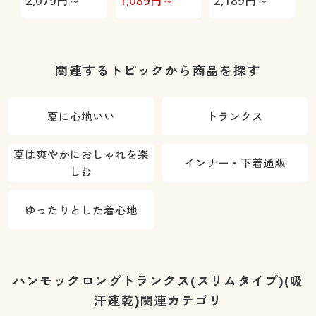
2,079
円～
1,089
円～
2,189
円～
1
ツ(半袖)
関連するトピックから商品を探す
夏に心地いい
トランクス
夏は爽やかにおしゃれを楽
インナー・下着通販
しむ
ゆったりとした着心地
ハンモックロングトランクス(スリムタイプ)(吸
汗速乾)関連カテゴリ