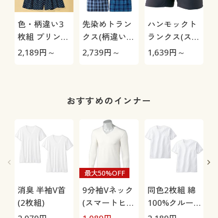
色・柄違い3
先染めトラン
ハンモックト
枚組 プリント
クス(柄違い3
ランクス(スリ
トランクス/綿
枚組)
ムタイプ)/吸
2,189
円～
2,739
円～
1,639
円～
1
100%(前開き)
汗速乾
おすすめのインナー
最大50%OFF
消臭 半袖V首
9分袖Vネック
同色2枚組 綿
(2枚組)
(スマートヒー
100%クルー
ト®)
ネックTシャ