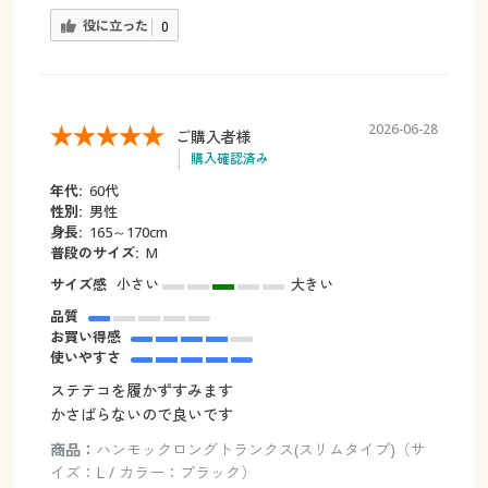
役に立った
0
2026-06-28
ご購入者様
購入確認済み
年代:
60代
性別:
男性
身長:
165～170cm
普段のサイズ:
M
サイズ感
小さい
大きい
品質
お買い得感
使いやすさ
ステテコを履かずすみます
かさばらないので良いです
商品：
ハンモックロングトランクス(スリムタイプ)（サ
イズ：L / カラー：ブラック）