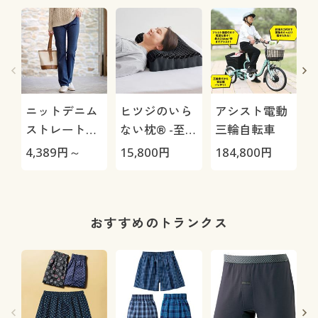
ニットデニム
ヒツジのいら
アシスト電動
ストレートパ
ない枕® -至
三輪自転車
ンツ(スマート
極-
4,389
円～
15,800
円
184,800
円
3
ニットジーン
ズ)(全方向ス
トレッチ・や
1
わらか・選べ
おすすめのトランクス
る4レング
ス・洗濯機
OK・1年中は
ける)