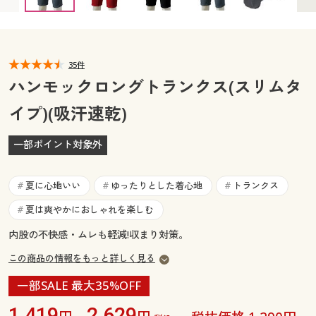
3L(ウエスト98～108) ◎ 在庫あり
カタログ無料プレゼント
マイページ
会員メニュー
閲覧履歴
35件
マイページ
ハンモックロングトランクス(スリムタ
お気に入り
イプ)(吸汗速乾)
閲覧履歴
サポート
一部ポイント対象外
お気に入り
ご利用ガイド
サポート
夏に心地いい
ゆったりとした着心地
トランクス
#
#
#
よくある質問とお問い合わせ
夏は爽やかにおしゃれを楽しむ
#
ご利用ガイド
内股の不快感・ムレも軽減!収まり対策。
よくある質問とお問い合わせ
この商品の情報をもっと詳しく見る
一部SALE 最大35%OFF
1,419
2,629