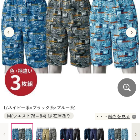
大きいサイズ
制服・スクールすべて
美容・健康・サプリメント
寝具・ベッド
制服・スクール
美容・健康通販すべて
家具・収納
キッチン・雑貨・日用品
バーゲン
大きいサイズ通販すべて
制服・学生服
カーテン・ラグ・ファブリック
大きいサイズ
制服・スクールすべて
美容・健康・サプリメント
寝具・ベッド
詳細検索
バーゲンセール
大きいサイズ レディース服
ジュニア・ティーンズ下着
バーゲン
大きいサイズ通販すべて
制服・学生服
カーテン・ラグ・ファブリック
商品カテゴリ一覧
シークレットセール
大きいサイズ レディース下着
詳細検索
バーゲンセール
大きいサイズ レディース服
ジュニア・ティーンズ下着
カタログ
大きいサイズ メンズ
商品カテゴリ一覧
シークレットセール
大きいサイズ レディース下着
カタログ・チラシからのご注文
カタログ
大きいサイズ 事務・制服
大きいサイズ メンズ
デジタルカタログ
カタログ・チラシからのご注文
L(ネイビー系×ブラック系×ブルー系)
大きいサイズ 事務・制服
M(ウエスト76～84) ◎ 在庫あり
続きを見る
カタログ無料プレゼント
デジタルカタログ
L(ウエスト84～94) ◎ 在庫あり
LL(ウエスト94～104) ◎ 在庫あり
会員メニュー