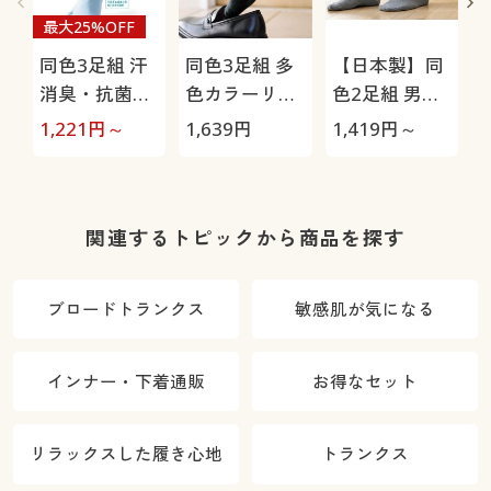
最大25%OFF
同色3足組 汗
同色3足組 多
【日本製】同
消臭・抗菌防
色カラーリブ
色2足組 男の
臭5本指ソッ
ソックス/男の
履き口ゆった
1,221
円～
1,639
円
1,419
円～
1
クス(中厚地)
汗消臭・抗菌
りソックス/抗
防臭
菌防臭
臭
関連するトピックから商品を探す
ブロードトランクス
敏感肌が気になる
インナー・下着通販
お得なセット
リラックスした履き心地
トランクス