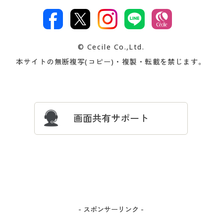
カタログ・チラシからのご注
デジタルカタログ
ご注文は
お届けは
文
著作権・商標について
会社案内
交換・返品は
お支払は
カタログ無料プレゼント
特集一覧
© Cecile Co.,Ltd.
会員登録・お客様情報変更に
お客様番号・パスワードをお
本サイトの無断複写(コピー)・複製・転載を禁じます。
プレゼント＆キャンペーン
サイトマップ
ついて
忘れの場合
サイズガイド
よくある質問とお問い合わせ
画面共有サポート
- スポンサーリンク -