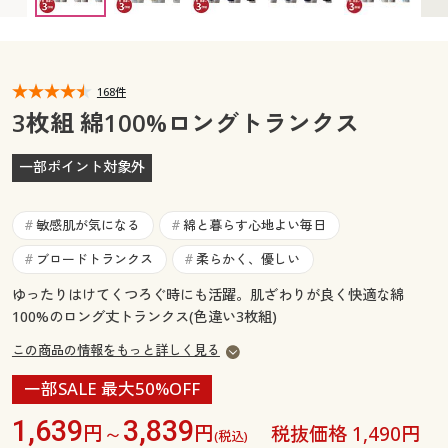
3L(ウエスト98～108) ◎ 在庫あり
カタログ無料プレゼント
5L(ウエスト110～120) ◎ 在庫あり
マイページ
会員メニュー
閲覧履歴
168件
マイページ
3枚組 綿100%ロングトランクス
お気に入り
閲覧履歴
一部ポイント対象外
サポート
お気に入り
敏感肌が気になる
綿と暮らす心地よい毎日
#
#
ご利用ガイド
サポート
ブロードトランクス
柔らかく、優しい
#
#
ゆったりはけてくつろぐ時にも活躍。肌ざわりが良く快適な綿
よくある質問とお問い合わせ
ご利用ガイド
100%のロング丈トランクス(色違い3枚組)
この商品の情報をもっと詳しく見る
よくある質問とお問い合わせ
一部SALE 最大50%OFF
1,639
3,839
円～
円
税抜価格 1,490円
(税込)