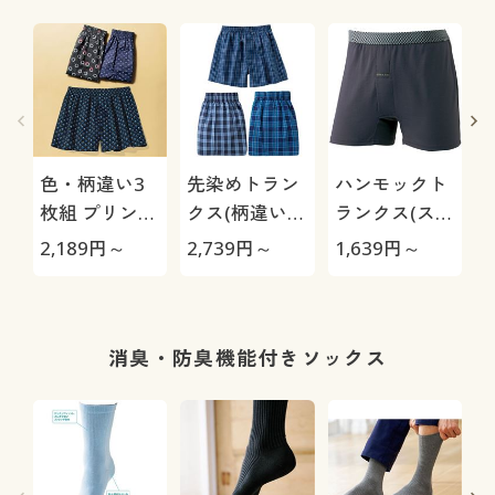
色・柄違い3
先染めトラン
ハンモックト
枚組 プリント
クス(柄違い3
ランクス(スリ
トランクス/綿
枚組)
ムタイプ)/吸
2,189
円～
2,739
円～
1,639
円～
2
100%(前開き)
汗速乾
消臭・防臭機能付きソックス