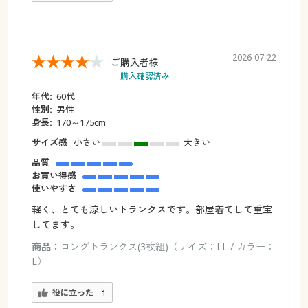
2026-07-22
ご購入者様
購入確認済み
年代:
60代
性別:
男性
身長:
170～175cm
サイズ感
小さい
大きい
品質
お買い得感
使いやすさ
軽く、とても涼しいトランクスです。部屋着てして重宝
してます。
商品：
ロングトランクス(3枚組)（サイズ：LL / カラー：
L）
役に立った
1