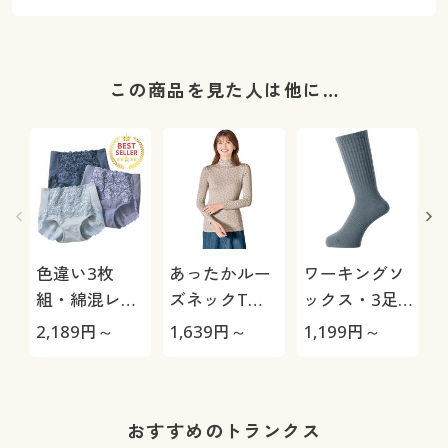
この商品を見た人は他に…
色違い3枚
あったかルー
ワーキングソ
組・綿混レー
ズネックTシ
ックス・3足
シィショーツ
ャツ(スマート
組
極
2,189
円～
1,639
円～
1,199
円～
1
(ストレッチ)
ヒート®)(静
(はきこみ丈ス
電気防止・吸
タンダード)
湿発熱・吸汗
速乾)
おすすめのトランクス