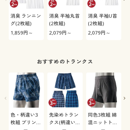
消臭 ランニン
消臭 半袖丸首
消臭 半袖U首
グ(2枚組)
(2枚組)
(2枚組)
組
1,859
円～
2,079
円～
2,079
円～
2
おすすめのトランクス
色・柄違い3
先染めトラン
同色3枚組 綿
枚組 プリント
クス(柄違い3
混ニットトラ
トランクス/綿
枚組)
ンクス/ウエス