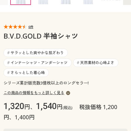
カタログ無料プレゼント
マイページ
会員メニュー
閲覧履歴
6件
マイページ
B.V.D.GOLD 半袖シャツ
お気に入り
閲覧履歴
サラッとした爽やかな肌ざわり
#
サポート
お気に入り
インナーシャツ・アンダーシャツ
天然素材の心地よさ
#
#
ご利用ガイド
さらっとした着心地
#
サポート
シリーズ累計販売数3億枚以上のロングセラー!
よくある質問とお問い合わせ
ご利用ガイド
この商品の情報をもっと詳しく見る
1,320
1,540
円、
円
税抜価格 1,200
よくある質問とお問い合わせ
(税込)
円、1,400円