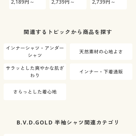
2,189
円～
2,739
円～
2,739
円～
2
100%(前開き)
トが平ゴムじ
ゃない柔らか
仕様(前開き)
関連するトピックから商品を探す
インナーシャツ・アンダー
天然素材の心地よさ
シャツ
サラッとした爽やかな肌ざ
インナー・下着通販
わり
さらっとした着心地
B.V.D.GOLD 半袖シャツ関連カテゴリ