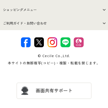
はじめての方へ
ご利用環境について
ショッピングメニュー
セシールご利用規約
プライバシーポリシー
商品カテゴリ
バーゲンセール
ご利用ガイド・お問い合わせ
特定商取引法に基づく表示
古物営業法に基づく表示
カタログ・チラシからのご注
デジタルカタログ
ご注文は
お届けは
文
著作権・商標について
会社案内
交換・返品は
お支払は
カタログ無料プレゼント
特集一覧
© Cecile Co.,Ltd.
会員登録・お客様情報変更に
お客様番号・パスワードをお
本サイトの無断複写(コピー)・複製・転載を禁じます。
プレゼント＆キャンペーン
サイトマップ
ついて
忘れの場合
サイズガイド
よくある質問とお問い合わせ
画面共有サポート