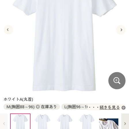
大きいサイズ
制服・スクールすべて
美容・健康・サプリメント
寝具・ベッド
制服・スクール
美容・健康通販すべて
家具・収納
キッチン・雑貨・日用品
バーゲン
大きいサイズ通販すべて
制服・学生服
カーテン・ラグ・ファブリック
大きいサイズ
制服・スクールすべて
美容・健康・サプリメント
寝具・ベッド
詳細検索
バーゲンセール
大きいサイズ レディース服
ジュニア・ティーンズ下着
バーゲン
大きいサイズ通販すべて
制服・学生服
カーテン・ラグ・ファブリック
商品カテゴリ一覧
シークレットセール
大きいサイズ レディース下着
詳細検索
バーゲンセール
大きいサイズ レディース服
ジュニア・ティーンズ下着
カタログ
大きいサイズ メンズ
商品カテゴリ一覧
シークレットセール
大きいサイズ レディース下着
カタログ・チラシからのご注文
カタログ
大きいサイズ 事務・制服
大きいサイズ メンズ
デジタルカタログ
カタログ・チラシからのご注文
ホワイトA(丸首)
大きいサイズ 事務・制服
M(胸囲88～96) ◎ 在庫あり
L(胸囲96～104) ◎ 在庫あり
続きを見る
カタログ無料プレゼント
デジタルカタログ
LL(胸囲104～112) ◎ 在庫あり
会員メニュー