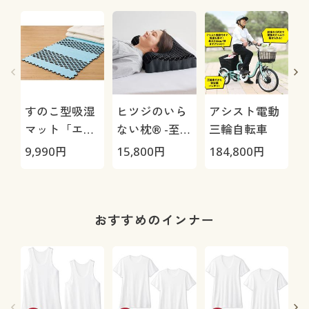
すのこ型吸湿
ヒツジのいら
アシスト電動
マット「エア
ない枕® -至
三輪自転車
ージョブ®」
極-
9,990
円
15,800
円
184,800
円
2
Max
おすすめのインナー