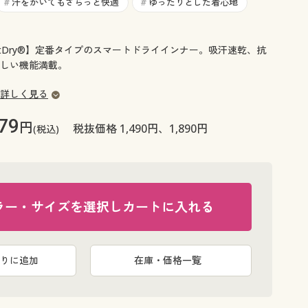
大きいサイズ 事務・制服
汗をかいてもさらっと快適
ゆったりとした着心地
#
#
rtDry®】定番タイプのスマートドライインナー。吸汗速乾、抗
しい機能満載。
詳しく見る
79
円
税抜価格 1,490円、1,890円
(税込)
ラー・サイズを選択しカートに入れる
りに追加
在庫・価格一覧
ライトグレ