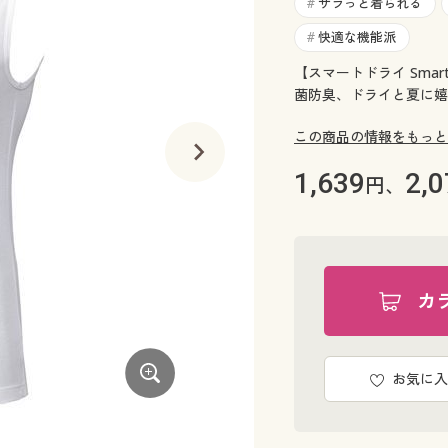
サラっと着られる
#
快適な機能派
#
【スマートドライ Sma
菌防臭、ドライと夏に嬉
この商品の情報をもっと
1,639
2,0
円、
カ
お気に入
ブラック