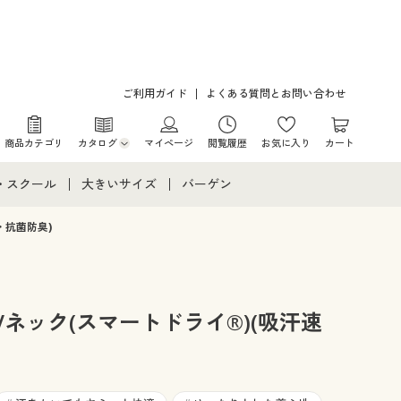
ご利用ガイド
よくある質問とお問い合わせ
商品カテゴリ
カタログ
マイページ
閲覧履歴
お気に入り
カート
カタログ・チラシからのご注文
・スクール
大きいサイズ
バーゲン
デジタルカタログ
て
・スクールすべて
大きいサイズ通販すべて
バーゲンセール
・抗菌防臭)
カタログ無料プレゼント
メント
・学生服
大きいサイズ レディース服
シークレットセール
ニア・ティーンズ下着
大きいサイズ レディース下着
ネック(スマートドライ®)(吸汗速
大きいサイズ メンズ