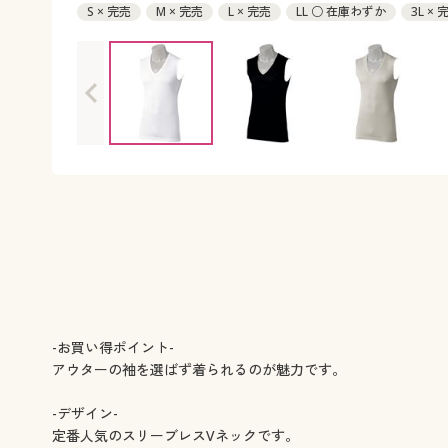
S × 完売
M × 完売
L × 完売
LL ○ 在庫わずか
3L × 
-お買い得ポイント-
アウターの袖を選ばず着られるのが魅力です。
-デザイン-
定番人気のスリーブレスVネックです。