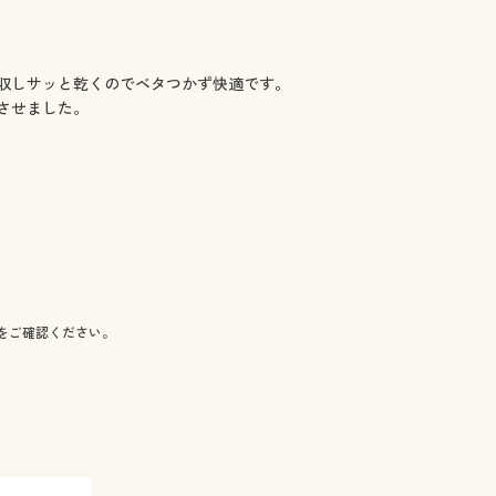
収しサッと乾くのでベタつかず快適です。
させました。
)
をご確認ください。