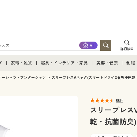
詳細検索
ズ
家電・雑貨
寝具・インテリア・家具
美容・健康
制服
て
ズ通販すべて
家電・雑貨すべて
寝具・インテリア・家具通販すべて
美容・健康通販すべ
制服
ナーシャツ・アンダーシャツ
スリーブレスVネック(スマートドライ®)(吸汗速乾
ズファッション
家電
家具・収納
美容・健康・サプリ
制服
58件
ズ下着
キッチン・雑貨・日用品
寝具・ベッド
ジュ
スリーブレスV
乾・抗菌防臭)
着
カーテン・ラグ・ファブリック