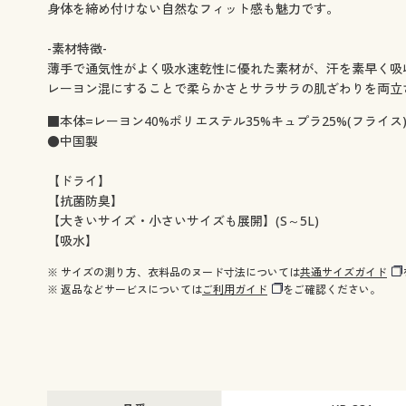
身体を締め付けない自然なフィット感も魅力です。
-素材特徴-
薄手で通気性がよく吸水速乾性に優れた素材が、汗を素早く吸
レーヨン混にすることで柔らかさとサラサラの肌ざわりを両立
■本体=レーヨン40%ポリエステル35%キュプラ25%(フライス
●中国製
【ドライ】
【抗菌防臭】
【大きいサイズ・小さいサイズも展開】(S～5L)
【吸水】
※ サイズの測り方、衣料品のヌード寸法については
共通サイズガイド
※ 返品などサービスについては
ご利用ガイド
をご確認ください。