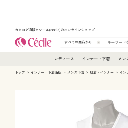
カタログ通販セシール(cecile)のオンラインショップ
レディース
インナー・下着
メン
レディース通販すべて
インナー・下着通販すべ
メン
トップ
インナー・下着通販
メンズ下着
肌着・インナー
イン
レディースファッション
女性下着
メン
女性下着
メンズ下着
メン
ジュニア・ティーンズ下