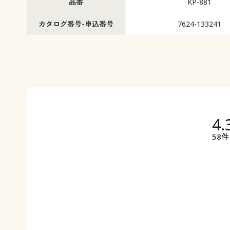
品番
KP-881
カタログ番号-申込番号
7624-133241
4.
58件