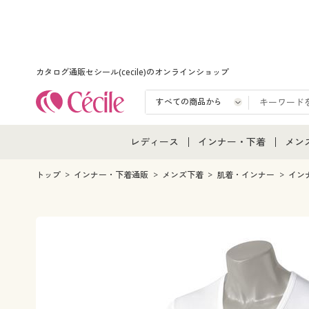
カタログ通販セシール(cecile)のオンラインショップ
レディース
インナー・下着
メン
レディース通販すべて
インナー・下着通販すべ
メン
トップ
インナー・下着通販
メンズ下着
肌着・インナー
イン
レディースファッション
女性下着
メン
女性下着
メンズ下着
メン
ジュニア・ティーンズ下