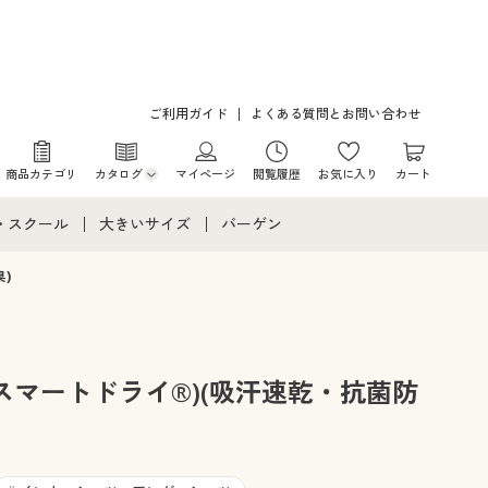
ご利用ガイド
よくある質問とお問い合わせ
商品カテゴリ
カタログ
マイページ
閲覧履歴
お気に入り
カート
カタログ・チラシからのご注文
・スクール
大きいサイズ
バーゲン
デジタルカタログ
て
・スクールすべて
大きいサイズ通販すべて
バーゲンセール
)
カタログ無料プレゼント
メント
・学生服
大きいサイズ レディース服
シークレットセール
ニア・ティーンズ下着
大きいサイズ レディース下着
スマートドライ®)(吸汗速乾・抗菌防
大きいサイズ メンズ