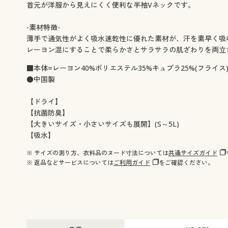
首元が洋服から見えにくく便利な半袖Vネックです。
-素材特徴-
薄手で通気性がよく吸水速乾性に優れた素材が、汗を素早く吸
レーヨン混にすることで柔らかさとサラサラの肌ざわりを両立
■本体=レーヨン40%ポリエステル35%キュプラ25%(フライス
●中国製
【ドライ】
【抗菌防臭】
【大きいサイズ・小さいサイズも展開】(S～5L)
【吸水】
※ サイズの測り方、衣料品のヌード寸法については
共通サイズガイド
※ 返品などサービスについては
ご利用ガイド
をご確認ください。