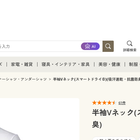
詳細検索
ズ
家電・雑貨
寝具・インテリア・家具
美容・健康
制服
て
ズ通販すべて
家電・雑貨すべて
寝具・インテリア・家具通販すべて
美容・健康通販すべ
制服
ナーシャツ・アンダーシャツ
半袖Vネック(スマートドライ®)(吸汗速乾・抗菌防臭
ズファッション
家電
家具・収納
美容・健康・サプリ
制服
61件
ズ下着
キッチン・雑貨・日用品
寝具・ベッド
ジュ
半袖Vネック(
臭)
着
カーテン・ラグ・ファブリック