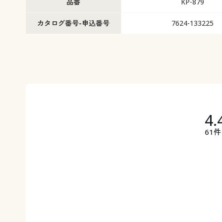
品番
KP-879
カタログ番号-申込番号
7624-133225
4.
61件