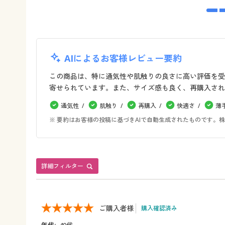
AIによるお客様レビュー要約
この商品は、特に通気性や肌触りの良さに高い評価を受
寄せられています。また、サイズ感も良く、再購入され
通気性
肌触り
再購入
快適さ
薄
※ 要約はお客様の投稿に基づきAIで自動生成されたものです
詳細フィルター
ご購入者様
購入確認済み
年代:
40代