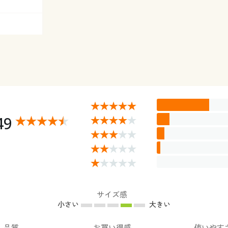
49
サイズ感
小さい
大きい
品質
お買い得感
使いやす