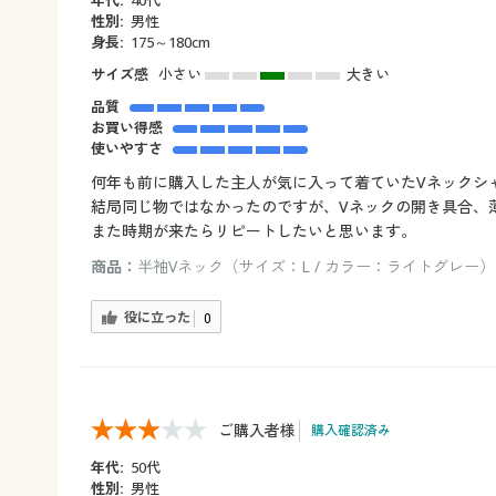
性別:
男性
身長:
175～180cm
サイズ感
小さい
大きい
品質
お買い得感
使いやすさ
何年も前に購入した主人が気に入って着ていたVネックシ
結局同じ物ではなかったのですが、Vネックの開き具合、
また時期が来たらリピートしたいと思います。
商品：
半袖Vネック（サイズ：L / カラー：ライトグレー）
役に立った
0
ご購入者様
購入確認済み
年代:
50代
性別:
男性