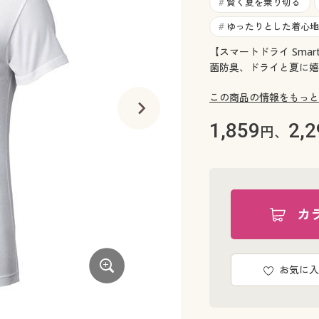
賢く夏を乗り切る
#
ゆったりとした着心地
#
【スマートドライ Sma
菌防臭、ドライと夏に嬉
この商品の情報をもっと
1,859
2,2
円、
カ
お気に入
ブラック