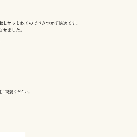
収しサッと乾くのでベタつかず快適です。
させました。
)
をご確認ください。