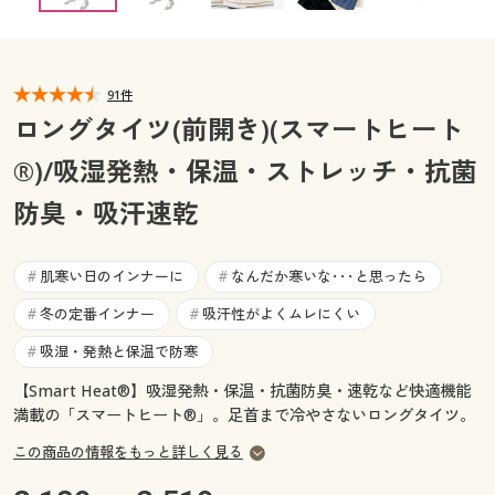
カタログ無料プレゼント
マイページ
会員メニュー
91件
閲覧履歴
マイページ
ロングタイツ(前開き)(スマートヒート
お気に入り
®)/吸湿発熱・保温・ストレッチ・抗菌
閲覧履歴
防臭・吸汗速乾
サポート
お気に入り
ご利用ガイド
肌寒い日のインナーに
なんだか寒いな･･･と思ったら
#
#
サポート
冬の定番インナー
吸汗性がよくムレにくい
#
#
よくある質問とお問い合わせ
ご利用ガイド
吸湿・発熱と保温で防寒
#
【Smart Heat®】吸湿発熱・保温・抗菌防臭・速乾など快適機能
よくある質問とお問い合わせ
満載の「スマートヒート®」。足首まで冷やさないロングタイツ。
この商品の情報をもっと詳しく見る