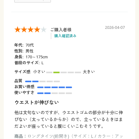
2026-04-07
ご購入者様
購入確認済み
年代:
70代
性別:
男性
身長:
170～175cm
普段のサイズ:
L
サイズ感
小さい
大きい
品質
お買い得感
使いやすさ
ウエストが伸びない
他は文句ないのですが、ウエストゴムの部分が十分に伸
びない（太っているからか）ので、立っているときはま
だよいが座っていると腹にくいこむそうです。
商品：
ロングタイツ(前開き)（サイズ：L / カラー：アッ