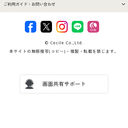
セシールご利用規約
プライバシーポリシー
商品カテゴリ
バーゲンセール
ご利用ガイド・お問い合わせ
特定商取引法に基づく表示
古物営業法に基づく表示
カタログ・チラシからのご注
デジタルカタログ
ご注文は
お届けは
文
著作権・商標について
会社案内
交換・返品は
お支払は
カタログ無料プレゼント
特集一覧
© Cecile Co.,Ltd.
会員登録・お客様情報変更に
お客様番号・パスワードをお
本サイトの無断複写(コピー)・複製・転載を禁じます。
プレゼント＆キャンペーン
サイトマップ
ついて
忘れの場合
サイズガイド
よくある質問とお問い合わせ
画面共有サポート