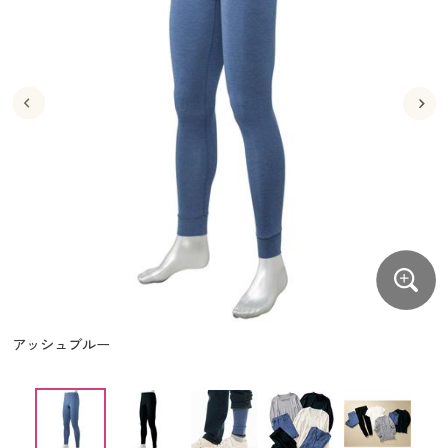
大きいサイズ
制服・スクールすべて
美容・健康・サプリメント
寝具・ベッド
制服・スクール
美容・健康通販すべて
家具・収納
キッチン・雑貨・日用品
バーゲン
大きいサイズ通販すべて
制服・学生服
カーテン・ラグ・ファブリック
大きいサイズ
制服・スクールすべて
美容・健康・サプリメント
寝具・ベッド
詳細検索
バーゲンセール
大きいサイズ レディース服
ジュニア・ティーンズ下着
バーゲン
大きいサイズ通販すべて
制服・学生服
カーテン・ラグ・ファブリック
商品カテゴリ一覧
シークレットセール
大きいサイズ レディース下着
詳細検索
バーゲンセール
大きいサイズ レディース服
ジュニア・ティーンズ下着
カタログ
大きいサイズ メンズ
商品カテゴリ一覧
シークレットセール
大きいサイズ レディース下着
カタログ・チラシからのご注文
カタログ
大きいサイズ 事務・制服
大きいサイズ メンズ
デジタルカタログ
カタログ・チラシからのご注文
アッシュブルー
大きいサイズ 事務・制服
カタログ無料プレゼント
デジタルカタログ
会員メニュー