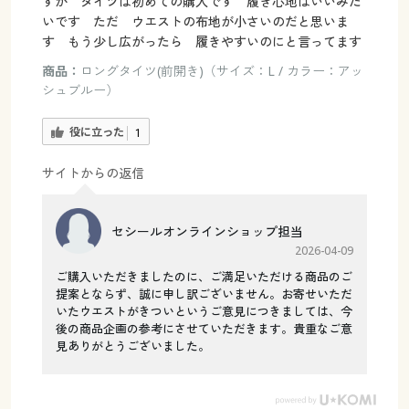
すが タイツは初めての購入です 履き心地はいいみた
いです ただ ウエストの布地が小さいのだと思いま
す もう少し広がったら 履きやすいのにと言ってます
商品：
ロングタイツ(前開き)（サイズ：L / カラー：アッ
シュブルー）
役に立った
1
サイトからの返信
セシールオンラインショップ担当
2026-04-09
ご購入いただきましたのに、ご満足いただける商品のご
提案とならず、誠に申し訳ございません。お寄せいただ
いたウエストがきついというご意見につきましては、今
後の商品企画の参考にさせていただきます。貴重なご意
見ありがとうございました。