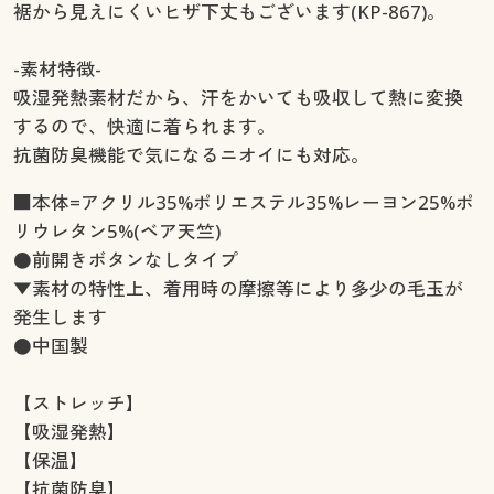
裾から見えにくいヒザ下丈もございます(KP-867)。
-素材特徴-
吸湿発熱素材だから、汗をかいても吸収して熱に変換
するので、快適に着られます。
抗菌防臭機能で気になるニオイにも対応。
■本体=アクリル35%ポリエステル35%レーヨン25%ポ
リウレタン5%(ベア天竺)
●前開きボタンなしタイプ
▼素材の特性上、着用時の摩擦等により多少の毛玉が
発生します
●中国製
【ストレッチ】
【吸湿発熱】
【保温】
【抗菌防臭】