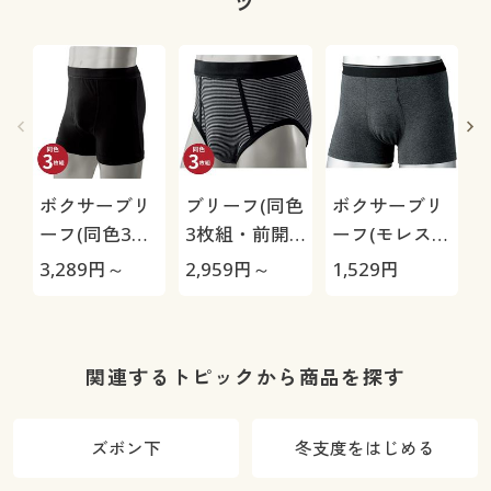
ツ
ボクサーブリ
ブリーフ(同色
ボクサーブリ
ーフ(同色3枚
3枚組・前開
ーフ(モレスキ
組・前開き)
き)(抗菌防臭)
ュー)(吸水・
3,289
円～
2,959
円～
1,529
円
2
(抗菌防臭)
抗菌・尿漏れ
対策)
関連するトピックから商品を探す
ズボン下
冬支度をはじめる