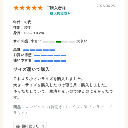
2026-04-25
ご購入者様
購入確認済み
年代:
40代
性別:
男性
身長:
165～170cm
サイズ感
小さい
大きい
品質
お買い得感
使いやすさ
サイズ違いで購入
これより小さいサイズを購入しました。
大きいサイズを購入したのは寝る用に購入しました。
ゆったりしていて、生地も良いので寝るのに良かったで
す。
商品：
ロングタイツ(前開き)（サイズ：3L / カラー：ブ
ラック）
役に立った
1