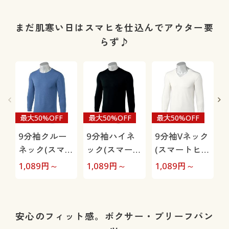
マートヒート
マートヒート
丈スタンダー
®)
®)
ド)
まだ肌寒い日はスマヒを仕込んでアウター要
らず♪
最大50%OFF
最大50%OFF
最大50%OFF
9分袖クルー
9分袖ハイネ
9分袖Vネック
ネック(スマー
ック(スマート
(スマートヒー
トヒート®)/
ヒート®)/吸
ト®)
1,089
円～
1,089
円～
1,089
円～
8
吸湿発熱・保
湿発熱・保
温・ストレッ
温・ストレッ
チ・抗菌防
チ・抗菌防
臭・吸汗速乾
臭・吸汗速乾
安心のフィット感。ボクサー・ブリーフパン