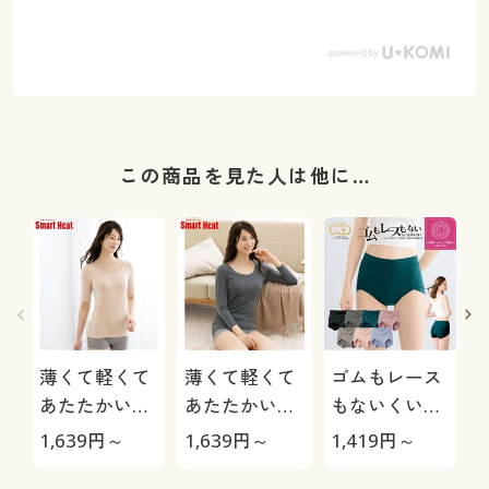
この商品を見た人は他に…
薄くて軽くて
薄くて軽くて
ゴムもレース
あたたかいイ
あたたかいイ
もないくい込
ンナー(衿すっ
ンナー(衿すっ
みにくいショ
1,639
円～
1,639
円～
1,419
円～
1
きり5分袖)(ス
きり8分袖)(ス
ーツ(はきこみ
プ