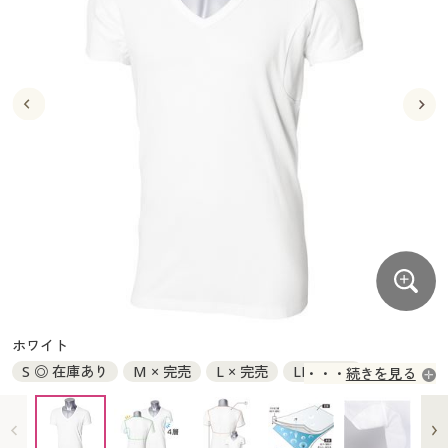
大きいサイズ
制服・スクールすべて
美容・健康・サプリメント
寝具・ベッド
制服・スクール
美容・健康通販すべて
家具・収納
キッチン・雑貨・日用品
バーゲン
大きいサイズ通販すべて
制服・学生服
カーテン・ラグ・ファブリック
大きいサイズ
制服・スクールすべて
美容・健康・サプリメント
寝具・ベッド
詳細検索
バーゲンセール
大きいサイズ レディース服
ジュニア・ティーンズ下着
バーゲン
大きいサイズ通販すべて
制服・学生服
カーテン・ラグ・ファブリック
商品カテゴリ一覧
シークレットセール
大きいサイズ レディース下着
詳細検索
バーゲンセール
大きいサイズ レディース服
ジュニア・ティーンズ下着
カタログ
大きいサイズ メンズ
商品カテゴリ一覧
シークレットセール
大きいサイズ レディース下着
カタログ・チラシからのご注文
カタログ
大きいサイズ 事務・制服
大きいサイズ メンズ
デジタルカタログ
カタログ・チラシからのご注文
ホワイト
大きいサイズ 事務・制服
S ◎ 在庫あり
M × 完売
L × 完売
LL × 完売
続きを見る
カタログ無料プレゼント
デジタルカタログ
3L × 完売
5L × 完売
会員メニュー