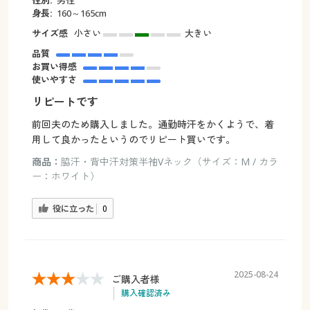
性別:
男性
身長:
160～165cm
サイズ感
小さい
大きい
品質
お買い得感
使いやすさ
リピートです
前回夫のため購入しました。通勤時汗をかくようで、着
用して良かったというのでリピート買いです。
商品：
脇汗・背中汗対策半袖Vネック（サイズ：M / カラ
ー：ホワイト）
役に立った
0
2025-08-24
ご購入者様
購入確認済み