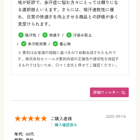
地が好評で、多汗症に悩む方々にとっては頼りにな
る選択肢といえます。さらには、吸汗速乾性に優
れ、日常の快適さを向上させる商品との評価が多く
見受けられます。
吸汗性
快適さ
汗染み防止
多汗症対策
着心地
※ 要約はお客様の投稿に基づきAIで自動生成されたもので
す。株式会社セシールが要約内容の正確性や適切性を保証す
るものではないため、口コミ全文と併せてご確認ください。
詳細フィルター
2025-09-16
ご購入者様
購入確認済み
年代:
60代