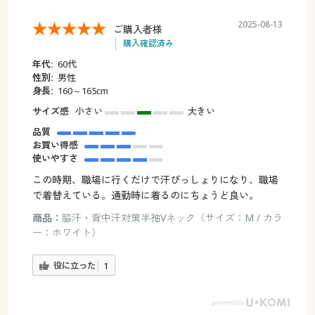
2025-08-13
ご購入者様
購入確認済み
年代:
60代
性別:
男性
身長:
160～165cm
サイズ感
小さい
大きい
品質
お買い得感
使いやすさ
この時期、職場に行くだけで汗びっしょりになり、職場
で着替えている。通勤時に着るのにちょうど良い。
商品：
脇汗・背中汗対策半袖Vネック（サイズ：M / カラ
ー：ホワイト）
役に立った
1