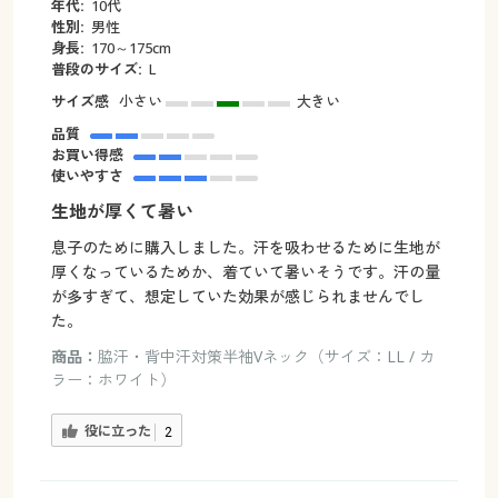
年代:
10代
性別:
男性
身長:
170～175cm
普段のサイズ:
L
サイズ感
小さい
大きい
品質
お買い得感
使いやすさ
生地が厚くて暑い
息子のために購入しました。汗を吸わせるために生地が
厚くなっているためか、着ていて暑いそうです。汗の量
が多すぎて、想定していた効果が感じられませんでし
た。
商品：
脇汗・背中汗対策半袖Vネック（サイズ：LL / カ
ラー：ホワイト）
役に立った
2