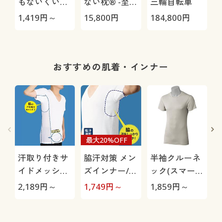
もないくい込
ない枕® -至
三輪自転車
みにくいショ
極-
H
1,419
円～
15,800
円
184,800
円
4
ーツ(はきこみ
0
丈スタンダー
ド)
おすすめの肌着・インナー
最大20%OFF
汗取り付きサ
脇汗対策 メン
半袖クルーネ
イドメッシュ
ズインナー/4
ック(スマート
(
半袖シャツ(吸
層脇汗パット
ドライ®)(吸
2,189
円～
1,749
円～
1,859
円～
2
汗速乾)
付(吸汗速乾)
汗速乾・抗菌
防臭)