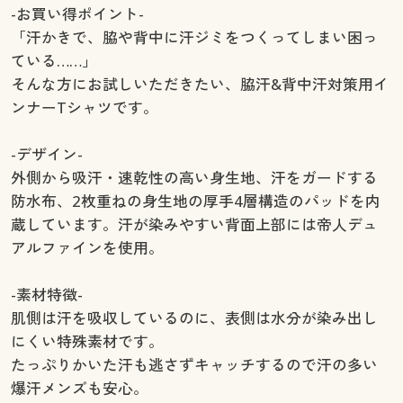
-お買い得ポイント-
「汗かきで、脇や背中に汗ジミをつくってしまい困っ
ている……」
そんな方にお試しいただきたい、脇汗&背中汗対策用イ
ンナーTシャツです。
-デザイン-
外側から吸汗・速乾性の高い身生地、汗をガードする
防水布、2枚重ねの身生地の厚手4層構造のパッドを内
蔵しています。汗が染みやすい背面上部には帝人デュ
アルファインを使用。
-素材特徴-
肌側は汗を吸収しているのに、表側は水分が染み出し
にくい特殊素材です。
たっぷりかいた汗も逃さずキャッチするので汗の多い
爆汗メンズも安心。