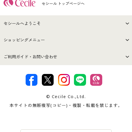
セシール トップページへ
セシールへようこそ
はじめての方へ
ご利用環境について
ショッピングメニュー
セシールご利用規約
プライバシーポリシー
商品カテゴリ
バーゲンセール
ご利用ガイド・お問い合わせ
特定商取引法に基づく表示
古物営業法に基づく表示
カタログ・チラシからのご注
デジタルカタログ
ご注文は
お届けは
文
著作権・商標について
会社案内
交換・返品は
お支払は
カタログ無料プレゼント
特集一覧
© Cecile Co.,Ltd.
会員登録・お客様情報変更に
お客様番号・パスワードをお
本サイトの無断複写(コピー)・複製・転載を禁じます。
プレゼント＆キャンペーン
サイトマップ
ついて
忘れの場合
サイズガイド
よくある質問とお問い合わせ