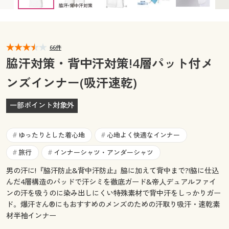
カタログ無料プレゼント
マイページ
会員メニュー
閲覧履歴
66件
マイページ
脇汗対策・背中汗対策!4層パット付メ
お気に入り
ンズインナー(吸汗速乾)
閲覧履歴
サポート
一部ポイント対象外
お気に入り
ご利用ガイド
サポート
ゆったりとした着心地
心地よく快適なインナー
#
#
よくある質問とお問い合わせ
旅行
インナーシャツ・アンダーシャツ
#
#
ご利用ガイド
男の汗に!『脇汗防止&背中汗防止』脇に加えて背中まで?!脇に仕込
んだ4層構造のパッドで汗シミを徹底ガード&帝人デュアルファイ
よくある質問とお問い合わせ
ンの汗を吸うのに染み出しにくい特殊素材で背中汗をしっかりガー
ド。爆汗さん®にもおすすめのメンズのための汗取り吸汗・速乾素
材半袖インナー