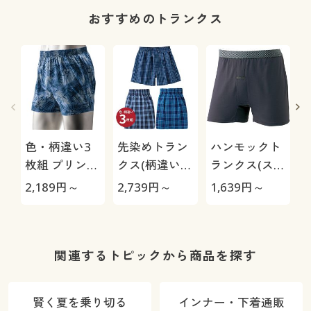
おすすめのトランクス
色・柄違い3
先染めトラン
ハンモックト
枚組 プリント
クス(柄違い3
ランクス(スリ
トランクス/綿
枚組)
ムタイプ)/吸
2,189
円～
2,739
円～
1,639
円～
1
100%(前開き)
汗速乾
関連するトピックから商品を探す
賢く夏を乗り切る
インナー・下着通販