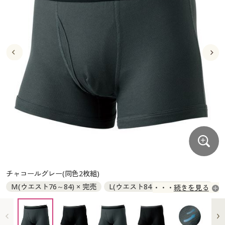
大きいサイズ
制服・スクールすべて
美容・健康・サプリメント
寝具・ベッド
制服・スクール
美容・健康通販すべて
家具・収納
キッチン・雑貨・日用品
バーゲン
大きいサイズ通販すべて
制服・学生服
カーテン・ラグ・ファブリック
大きいサイズ
制服・スクールすべて
美容・健康・サプリメント
寝具・ベッド
詳細検索
バーゲンセール
大きいサイズ レディース服
ジュニア・ティーンズ下着
バーゲン
大きいサイズ通販すべて
制服・学生服
カーテン・ラグ・ファブリック
商品カテゴリ一覧
シークレットセール
大きいサイズ レディース下着
詳細検索
バーゲンセール
大きいサイズ レディース服
ジュニア・ティーンズ下着
カタログ
大きいサイズ メンズ
商品カテゴリ一覧
シークレットセール
大きいサイズ レディース下着
カタログ・チラシからのご注文
カタログ
大きいサイズ 事務・制服
大きいサイズ メンズ
デジタルカタログ
カタログ・チラシからのご注文
チャコールグレー(同色2枚組)
大きいサイズ 事務・制服
M(ウエスト76～84) × 完売
L(ウエスト84～94) ◎ 在庫あり
続きを見る
カタログ無料プレゼント
デジタルカタログ
LL(ウエスト94～104) ○ 在庫わずか
会員メニュー