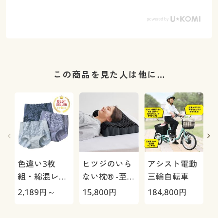
この商品を見た人は他に…
色違い3枚
ヒツジのいら
アシスト電動
組・綿混レー
ない枕® -至
三輪自転車
シィショーツ
極-
2,189
円～
15,800
円
184,800
円
3
(ストレッチ)
(はきこみ丈ス