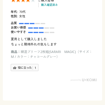
ご購入者様
購入確認済み
年代:
70代
性別:
女性
品質
お買い得感
使いやすさ
夏用として購入しました
ちょっと期待外れの気もします
商品：
綿混ブリーフ2枚組(SARARI MAGIC)（サイズ：
M / カラー：チャコールグレー）
役に立った
1