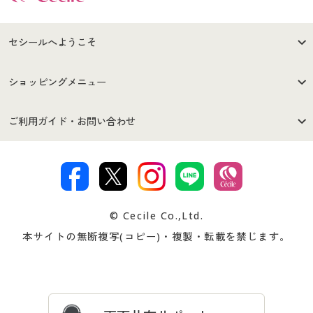
セシールへようこそ
はじめての方へ
ご利用環境について
ショッピングメニュー
セシールご利用規約
プライバシーポリシー
商品カテゴリ
バーゲンセール
ご利用ガイド・お問い合わせ
特定商取引法に基づく表示
古物営業法に基づく表示
カタログ・チラシからのご注
デジタルカタログ
ご注文は
お届けは
文
著作権・商標について
会社案内
交換・返品は
お支払は
カタログ無料プレゼント
特集一覧
© Cecile Co.,Ltd.
会員登録・お客様情報変更に
お客様番号・パスワードをお
本サイトの無断複写(コピー)・複製・転載を禁じます。
プレゼント＆キャンペーン
サイトマップ
ついて
忘れの場合
サイズガイド
よくある質問とお問い合わせ