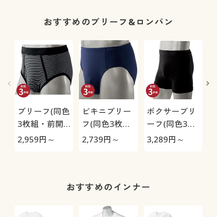
タンダード)
1
おすすめのブリーフ&ロンパン
ブリーフ(同色
ビキニブリー
ボクサーブリ
3枚組・前開
フ(同色3枚
ーフ(同色3枚
き)(抗菌防臭)
組・前とじ)
組・前開き)
2,959
円～
2,739
円～
3,289
円～
9
(抗菌防臭)
(抗菌防臭)
おすすめのインナー