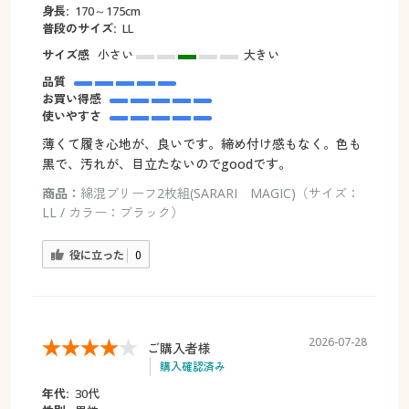
身長:
170～175cm
普段のサイズ:
LL
サイズ感
小さい
大きい
品質
お買い得感
使いやすさ
薄くて履き心地が、良いです。締め付け感もなく。色も
黒で、汚れが、目立たないのでgoodです。
商品：
綿混ブリーフ2枚組(SARARI MAGIC)（サイズ：
LL / カラー：ブラック）
役に立った
0
2026-07-28
ご購入者様
購入確認済み
年代:
30代