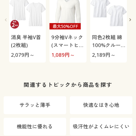
最大50%OFF
消臭 半袖V首
9分袖Vネック
同色2枚組 綿
(2枚組)
(スマートヒー
100%クルー
ト®)
ネックTシャ
2,079
円～
1,089
円～
2,189
円～
1
ツ(半袖)
関連するトピックから商品を探す
サラッと薄手
快適なはき心地
機能性に優れる
吸汗性がよくムレにくい