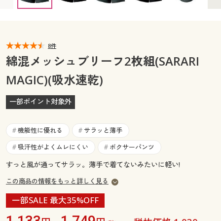
カタログ無料プレゼント
マイページ
会員メニュー
閲覧履歴
8件
マイページ
綿混メッシュブリーフ2枚組(SARARI
お気に入り
MAGIC)(吸水速乾)
閲覧履歴
サポート
一部ポイント対象外
お気に入り
ご利用ガイド
サポート
機能性に優れる
サラッと薄手
#
#
よくある質問とお問い合わせ
吸汗性がよくムレにくい
ボクサーパンツ
#
#
ご利用ガイド
すっと風が通ってサラッ。薄手で着てないみたいに軽い!
よくある質問とお問い合わせ
この商品の情報をもっと詳しく見る
一部SALE 最大35%OFF
1,133
1,749