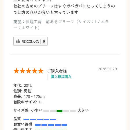
他社の安めのブリーフはすぐガバガバになってしまうの
で此方の商品が良いと言っています
商品：
快適工房 前あきブリーフ（サイズ：L / カラ
ー：ホワイト）
役に立った
0
2026-03-29
ご購入者様
購入確認済み
年代:
20代
性別:
男性
身長:
170～175cm
普段のサイズ:
LL
サイズ感
小さい
大きい
品質
お買い得感
使いやすさ