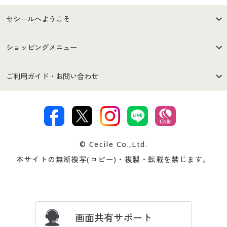
セシールへようこそ
はじめての方へ
ご利用環境について
ショッピングメニュー
セシールご利用規約
プライバシーポリシー
商品カテゴリ
バーゲンセール
ご利用ガイド・お問い合わせ
特定商取引法に基づく表示
古物営業法に基づく表示
カタログ・チラシからのご注
デジタルカタログ
ご注文は
お届けは
文
著作権・商標について
会社案内
交換・返品は
お支払は
カタログ無料プレゼント
特集一覧
© Cecile Co.,Ltd.
会員登録・お客様情報変更に
お客様番号・パスワードをお
本サイトの無断複写(コピー)・複製・転載を禁じます。
プレゼント＆キャンペーン
サイトマップ
ついて
忘れの場合
サイズガイド
よくある質問とお問い合わせ
画面共有サポート