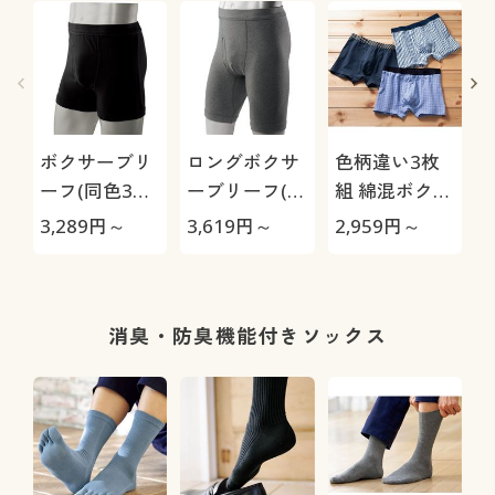
ボクサーブリ
ロングボクサ
色柄違い3枚
ーフ(同色3枚
ーブリーフ(同
組 綿混ボクサ
組・前開き)
色3枚組・前
ーブリーフ(前
3,289
円～
3,619
円～
2,959
円～
2
(抗菌防臭)
開き)(抗菌防
開き)
臭)
消臭・防臭機能付きソックス