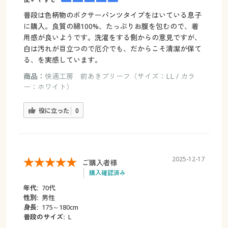
普段は色柄物のボクサーパンツタイプをはいている息子
に購入。良質の綿100%、たっぷりお腹を包むので、着
用感が良いようです。洗濯をする側からの意見ですが、
白は汚れが目立つので厄介でも、だからこそ清潔が保て
る、を実感しています。
商品：
快適工房 前あきブリーフ（サイズ：LL / カラ
ー：ホワイト）
役に立った
0
2025-12-17
ご購入者様
購入確認済み
年代:
70代
性別:
男性
身長:
175～180cm
普段のサイズ:
L