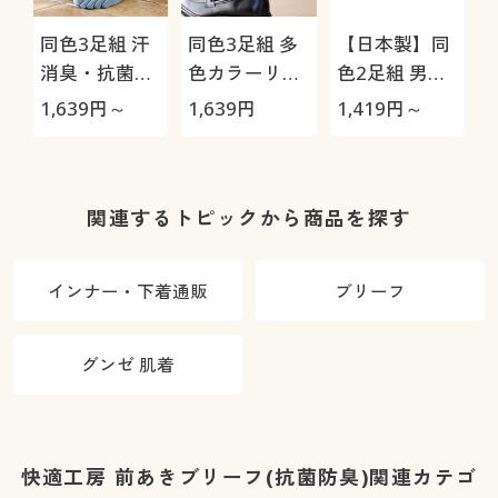
同色3足組 汗
同色3足組 多
【日本製】同
消臭・抗菌防
色カラーリブ
色2足組 男の
臭5本指ソッ
ソックス/男の
履き口ゆった
1,639
円～
1,639
円
1,419
円～
クス(中厚地)
汗消臭・抗菌
りソックス/抗
防臭
菌防臭
関連するトピックから商品を探す
インナー・下着通販
ブリーフ
グンゼ 肌着
快適工房 前あきブリーフ(抗菌防臭)関連カテゴ