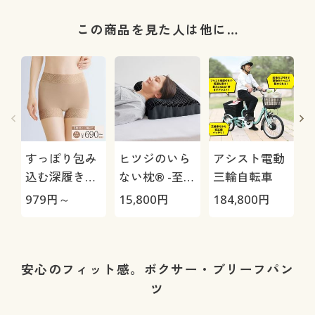
この商品を見た人は他に…
すっぽり包み
ヒツジのいら
アシスト電動
込む深履きレ
ない枕® -至
三輪自転車
ーシィショー
極-
H
979
円～
15,800
円
184,800
円
4
ツ(デイリーヒ
0
ップス®)(レ
ーシィ1分
丈・綿混スト
安心のフィット感。ボクサー・ブリーフパン
レッチ・はき
ツ
こみ丈深め)