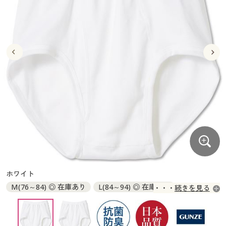
大きいサイズ
制服・スクールすべて
美容・健康・サプリメント
寝具・ベッド
制服・スクール
美容・健康通販すべて
家具・収納
キッチン・雑貨・日用品
バーゲン
大きいサイズ通販すべて
制服・学生服
カーテン・ラグ・ファブリック
大きいサイズ
制服・スクールすべて
美容・健康・サプリメント
寝具・ベッド
詳細検索
バーゲンセール
大きいサイズ レディース服
ジュニア・ティーンズ下着
バーゲン
大きいサイズ通販すべて
制服・学生服
カーテン・ラグ・ファブリック
商品カテゴリ一覧
シークレットセール
大きいサイズ レディース下着
詳細検索
バーゲンセール
大きいサイズ レディース服
ジュニア・ティーンズ下着
カタログ
大きいサイズ メンズ
商品カテゴリ一覧
シークレットセール
大きいサイズ レディース下着
カタログ・チラシからのご注文
カタログ
大きいサイズ 事務・制服
大きいサイズ メンズ
デジタルカタログ
カタログ・チラシからのご注文
ホワイト
大きいサイズ 事務・制服
M(76～84) ◎ 在庫あり
L(84～94) ◎ 在庫あり
続きを見る
カタログ無料プレゼント
デジタルカタログ
LL(94～104) ◎ 在庫あり
会員メニュー