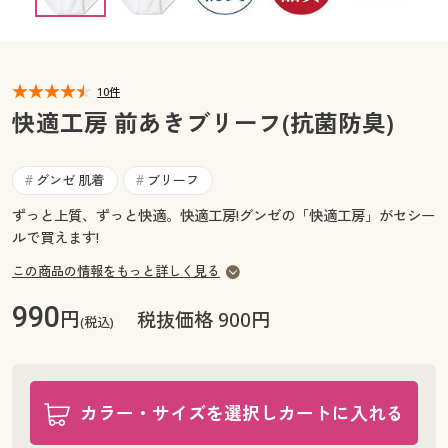
カタログ無料プレゼント
マイページ
会員メニュー
閲覧履歴
10件
マイページ
快適工房 前あきブリーフ(抗菌防臭)
お気に入り
閲覧履歴
グンゼ 肌着
ブリーフ
#
#
サポート
お気に入り
ずっと上質、ずっと快適。快適工房!グンゼの「快適工房」がセシー
ルで買えます!
ご利用ガイド
サポート
この商品の情報をもっと詳しく見る
よくある質問とお問い合わせ
ご利用ガイド
990
円
税抜価格 900円
(税込)
よくある質問とお問い合わせ
カラー・サイズを選択しカートに入れる