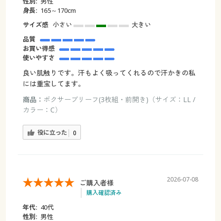
性別:
男性
身長:
165～170cm
サイズ感
小さい
大きい
品質
お買い得感
使いやすさ
良い肌触りです。汗もよく吸ってくれるので汗かきの私
には重宝してます。
商品：
ボクサーブリーフ(3枚組・前開き)（サイズ：LL /
カラー：C）
役に立った
0
2026-07-08
ご購入者様
購入確認済み
年代:
40代
性別:
男性