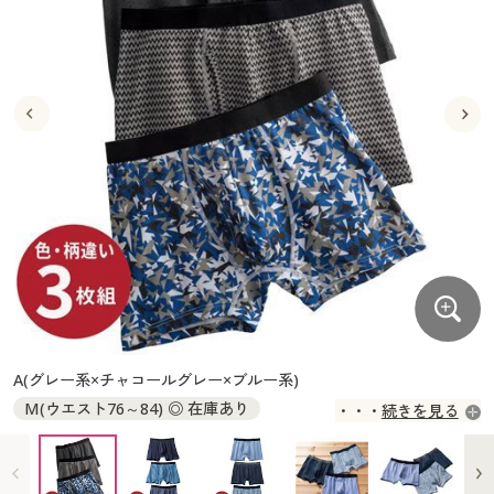
大きいサイズ
制服・スクールすべて
美容・健康・サプリメント
寝具・ベッド
制服・スクール
美容・健康通販すべて
家具・収納
キッチン・雑貨・日用品
バーゲン
大きいサイズ通販すべて
制服・学生服
カーテン・ラグ・ファブリック
大きいサイズ
制服・スクールすべて
美容・健康・サプリメント
寝具・ベッド
詳細検索
バーゲンセール
大きいサイズ レディース服
ジュニア・ティーンズ下着
バーゲン
大きいサイズ通販すべて
制服・学生服
カーテン・ラグ・ファブリック
商品カテゴリ一覧
シークレットセール
大きいサイズ レディース下着
詳細検索
バーゲンセール
大きいサイズ レディース服
ジュニア・ティーンズ下着
カタログ
大きいサイズ メンズ
商品カテゴリ一覧
シークレットセール
大きいサイズ レディース下着
カタログ・チラシからのご注文
カタログ
大きいサイズ 事務・制服
大きいサイズ メンズ
デジタルカタログ
カタログ・チラシからのご注文
A(グレー系×チャコールグレー×ブルー系)
大きいサイズ 事務・制服
M(ウエスト76～84) ◎ 在庫あり
続きを見る
カタログ無料プレゼント
デジタルカタログ
L(ウエスト84～94) ◎ 在庫あり
LL(ウエスト94～104) ◎ 在庫あり
会員メニュー