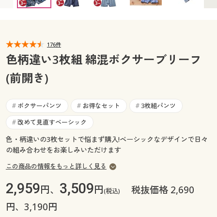
3L(ウエスト98～108) ◎ 在庫あり
カタログ無料プレゼント
マイページ
会員メニュー
閲覧履歴
176件
マイページ
色柄違い3枚組 綿混ボクサーブリーフ
お気に入り
(前開き)
閲覧履歴
サポート
お気に入り
ボクサーパンツ
お得なセット
3枚組パンツ
#
#
#
ご利用ガイド
改めて見直すベーシック
#
サポート
色・柄違いの3枚セットで悩まず購入!ベーシックなデザインで日々
よくある質問とお問い合わせ
ご利用ガイド
の組み合わせをお楽しみいただけます
この商品の情報をもっと詳しく見る
よくある質問とお問い合わせ
2,959
3,509
円、
円
税抜価格 2,690
(税込)
円、3,190円