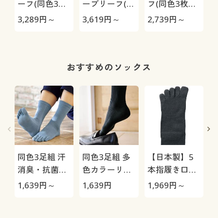
ーフ(同色3枚
ーブリーフ(同
フ(同色3枚
組・前開き)
色3枚組・前
組・前とじ)
3,289
円～
3,619
円～
2,739
円～
2
(抗菌防臭)
開き)(抗菌防
(抗菌防臭)
臭)
おすすめのソックス
同色3足組 汗
同色3足組 多
【日本製】5
消臭・抗菌防
色カラーリブ
本指履き口ゆ
臭5本指ソッ
ソックス/男の
ったりソック
1,639
円～
1,639
円
1,969
円～
1
クス(中厚地)
汗消臭・抗菌
ス・2足組(抗
防臭
菌防臭)