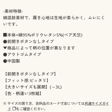
-素材特徴-
綿混紡素材で、履き心地は生地が柔らかく、ムレにく
いです。
■本体=綿95%ポリウレタン5%(ベア天竺)
●前開きボタンなしタイプ
▼商品によって柄の位置が異なります
●アウトゴムタイプ
●中国製
【前開きボタンなしタイプ】
【フィット感:ピッタリ】
【大きいサイズも展開】(～3L)
【色・柄違い3枚組】
※ サイズの測り方、衣料品のヌード寸法については
共通サイズガイ
ド
をご確認ください。