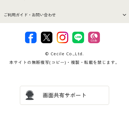
セシールご利用規約
プライバシーポリシー
商品カテゴリ
バーゲンセール
ご利用ガイド・お問い合わせ
特定商取引法に基づく表示
古物営業法に基づく表示
カタログ・チラシからのご注
デジタルカタログ
ご注文は
お届けは
文
著作権・商標について
会社案内
交換・返品は
お支払は
カタログ無料プレゼント
特集一覧
© Cecile Co.,Ltd.
会員登録・お客様情報変更に
お客様番号・パスワードをお
本サイトの無断複写(コピー)・複製・転載を禁じます。
プレゼント＆キャンペーン
サイトマップ
ついて
忘れの場合
サイズガイド
よくある質問とお問い合わせ
画面共有サポート