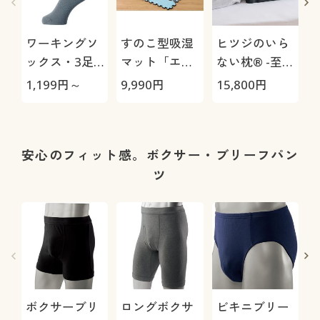
ワーキングソ
すのこ型吸湿
ヒツジのいら
ックス・3足
マット「エア
ない枕® -至
組
ージョブ®」
極-
1,199
円～
9,990
円
15,800
円
1
Max
安心のフィット感。ボクサー・ブリーフパン
ツ
ボクサーブリ
ロングボクサ
ビキニブリー