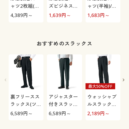
ャツ2枚組(長
ズビジネス白
ャツ(半袖)/出
袖)/出張・洗
Yシャツ(長
張・洗い替え
4,389
円～
1,639
円～
1,683
円～
2
い替え対策
袖)/抗菌防
対策
臭・防汚加工
おすすめのスラックス
最大50%OFF
裏フリースス
アジャスター
ウォッシャブ
ラックス(ツー
付きスラック
ルスラックス
タック)/洗濯
ス(ツータッ
(ツータック)
6,589
円～
6,589
円～
2,189
円～
2
機OK
ク)
(洗濯機OK)