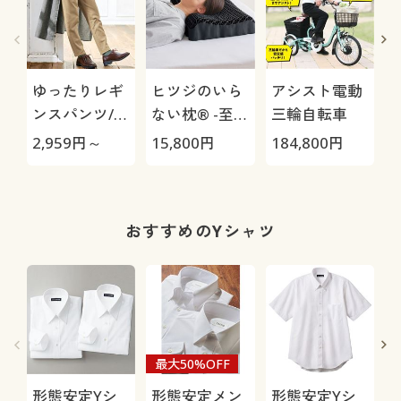
ゆったりレギ
ヒツジのいら
アシスト電動
ンスパンツ/細
ない枕® -至
三輪自転車
見えが叶うら
極-
2,959
円～
15,800
円
184,800
円
3
くちんテーパ
ード(ストレッ
チ・UVカッ
1
ト・速乾・洗
おすすめのYシャツ
濯機OK)
最大50%OFF
形態安定Yシ
形態安定メン
形態安定Yシ