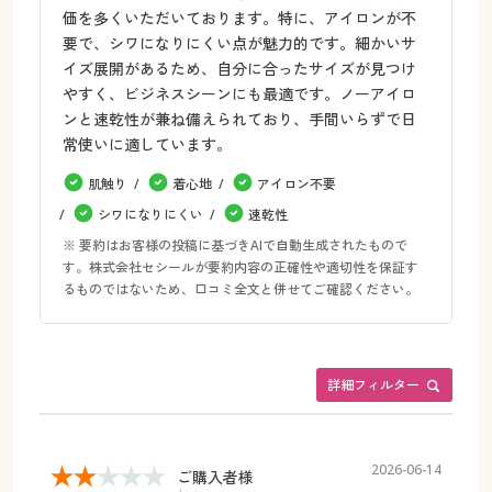
価を多くいただいております。特に、アイロンが不
要で、シワになりにくい点が魅力的です。細かいサ
イズ展開があるため、自分に合ったサイズが見つけ
やすく、ビジネスシーンにも最適です。ノーアイロ
ンと速乾性が兼ね備えられており、手間いらずで日
常使いに適しています。
肌触り
着心地
アイロン不要
シワになりにくい
速乾性
※ 要約はお客様の投稿に基づきAIで自動生成されたもので
す。株式会社セシールが要約内容の正確性や適切性を保証す
るものではないため、口コミ全文と併せてご確認ください。
詳細フィルター
2026-06-14
ご購入者様