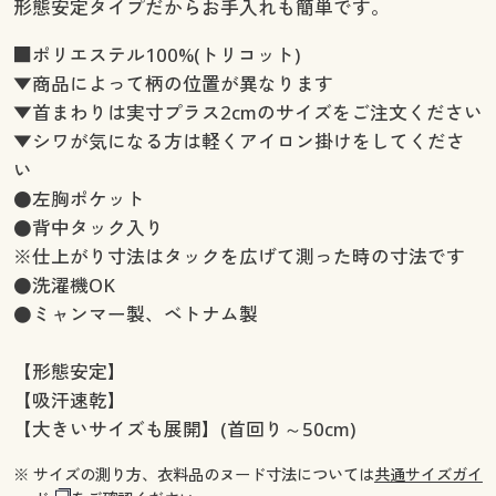
形態安定タイプだからお手入れも簡単です。
■ポリエステル100%(トリコット)
▼商品によって柄の位置が異なります
▼首まわりは実寸プラス2cmのサイズをご注文ください
▼シワが気になる方は軽くアイロン掛けをしてくださ
い
●左胸ポケット
●背中タック入り
※仕上がり寸法はタックを広げて測った時の寸法です
●洗濯機OK
●ミャンマー製、ベトナム製
【形態安定】
【吸汗速乾】
【大きいサイズも展開】(首回り～50cm)
※ サイズの測り方、衣料品のヌード寸法については
共通サイズガイ