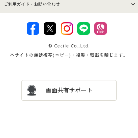
セシールご利用規約
プライバシーポリシー
商品カテゴリ
バーゲンセール
ご利用ガイド・お問い合わせ
特定商取引法に基づく表示
古物営業法に基づく表示
カタログ・チラシからのご注
デジタルカタログ
ご注文は
お届けは
文
著作権・商標について
会社案内
交換・返品は
お支払は
カタログ無料プレゼント
特集一覧
© Cecile Co.,Ltd.
会員登録・お客様情報変更に
お客様番号・パスワードをお
本サイトの無断複写(コピー)・複製・転載を禁じます。
プレゼント＆キャンペーン
サイトマップ
ついて
忘れの場合
サイズガイド
よくある質問とお問い合わせ
画面共有サポート