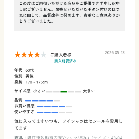
この度はご納得いただける商品をご提供できず申し訳申
し訳ございません。お寄せいただいたボタン付けのほつ
れに関して、品質改善に努めます。貴重なご意見ありが
とうございました。
2026-05-23
ご購入者様
購入確認済み
年代:
60代
性別:
男性
身長:
170～175cm
サイズ感
小さい
大きい
品質
お買い得感
使いやすさ
気に入ってますいつも、ワイシャツはセシールを愛用し
てます
商品：
吸汗速乾形態安定Yシャツ(長袖)（サイズ：43-84