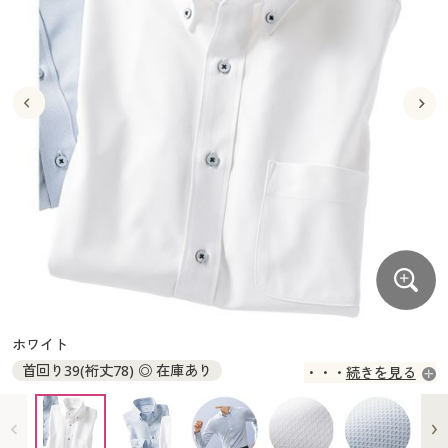
大きいサイズ
制服・スクールすべて
美容・健康・サプリメント
寝具・ベッド
制服・スクール
美容・健康通販すべて
家具・収納
キッチン・雑貨・日用品
バーゲン
大きいサイズ通販すべて
制服・学生服
カーテン・ラグ・ファブリック
大きいサイズ
制服・スクールすべて
美容・健康・サプリメント
寝具・ベッド
詳細検索
バーゲンセール
大きいサイズ レディース服
ジュニア・ティーンズ下着
バーゲン
大きいサイズ通販すべて
制服・学生服
カーテン・ラグ・ファブリック
商品カテゴリ一覧
シークレットセール
大きいサイズ レディース下着
詳細検索
バーゲンセール
大きいサイズ レディース服
ジュニア・ティーンズ下着
カタログ
大きいサイズ メンズ
商品カテゴリ一覧
シークレットセール
大きいサイズ レディース下着
カタログ・チラシからのご注文
カタログ
大きいサイズ 事務・制服
大きいサイズ メンズ
デジタルカタログ
カタログ・チラシからのご注文
ホワイト
大きいサイズ 事務・制服
首回り39(裄丈78) ◎ 在庫あり
続きを見る
カタログ無料プレゼント
デジタルカタログ
首回り39(裄丈80) ◎ 在庫あり
首回り39(裄丈82) ◎ 在庫あり
会員メニュー