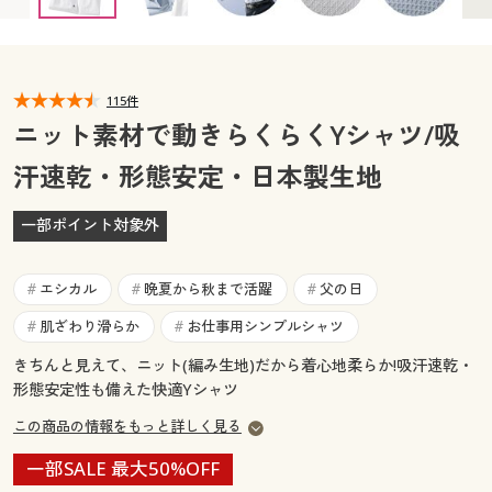
首回り41(裄丈80) ◎ 在庫あり
カタログ無料プレゼント
首回り41(裄丈82) ◎ 在庫あり
マイページ
会員メニュー
首回り41(裄丈84) ◎ 在庫あり
首回り43(裄丈82) ◎ 在庫あり
首回り43(裄丈84) × 完売
閲覧履歴
115件
マイページ
首回り43(裄丈86) ◎ 在庫あり
ニット素材で動きらくらくYシャツ/吸
首回り45(裄丈84) ◎ 在庫あり
お気に入り
汗速乾・形態安定・日本製生地
閲覧履歴
首回り45(裄丈86) ◎ 在庫あり
首回り47(裄丈86) ◎ 在庫あり
サポート
一部ポイント対象外
首回り50(裄丈88) ◎ 在庫あり
お気に入り
ご利用ガイド
サポート
エシカル
晩夏から秋まで活躍
父の日
#
#
#
よくある質問とお問い合わせ
肌ざわり滑らか
お仕事用シンプルシャツ
#
#
ご利用ガイド
きちんと見えて、ニット(編み生地)だから着心地柔らか!吸汗速乾・
形態安定性も備えた快適Yシャツ
よくある質問とお問い合わせ
この商品の情報をもっと詳しく見る
一部SALE 最大50%OFF