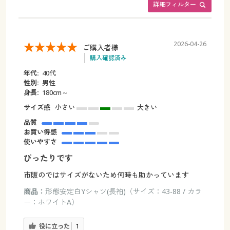
詳細フィルター
2026-04-26
ご購入者様
購入確認済み
年代:
40代
性別:
男性
身長:
180cm～
サイズ感
小さい
大きい
品質
お買い得感
使いやすさ
ぴったりです
市販のではサイズがないため何時も助かっています
商品：
形態安定白Yシャツ(長袖)（サイズ：43-88 / カラ
ー：ホワイトA）
役に立った
1