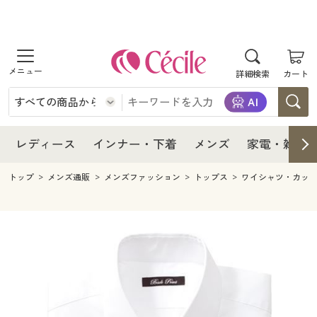
商品を探す
レディース
商品を探す
詳細検索
カート
インナー・下着
レディース通販すべて
レディース
メンズ
インナー・下着通販すべて
レディースファッション
インナー・下着
レディース通販すべて
レディース
インナー・下着
メンズ
家電・雑貨
家電・雑貨
メンズ通販すべて
女性下着
女性下着
メンズ
インナー・下着通販すべて
レディースファッション
トップ
メンズ通販
メンズファッション
トップス
ワイシャツ・カッ
寝具・インテリア・家具
家電・雑貨すべて
メンズファッション
メンズ下着
家電・雑貨
メンズ通販すべて
女性下着
女性下着
美容・健康
寝具・インテリア・家具通販すべて
家電
メンズ下着
ジュニア・ティーンズ下着
寝具・インテリア・家具
家電・雑貨すべて
メンズファッション
メンズ下着
制服・スクール
美容・健康通販すべて
家具・収納
キッチン・雑貨・日用品
美容・健康
寝具・インテリア・家具通販すべて
家電
メンズ下着
ジュニア・ティーンズ下着