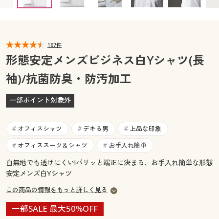
首回り39(裄丈78) ◎ 在庫あり
カタログ無料プレゼント
首回り39(裄丈80) ◎ 在庫あり
マイページ
会員メニュー
首回り39(裄丈82) ◎ 在庫あり
首回り41(裄丈76) ◎ 在庫あり
閲覧履歴
167件
マイページ
首回り41(裄丈78) ◎ 在庫あり
形態安定メンズビジネス白Yシャツ(長
首回り41(裄丈80) ◎ 在庫あり
お気に入り
袖)/抗菌防臭・防汚加工
閲覧履歴
首回り41(裄丈82) ◎ 在庫あり
首回り41(裄丈84) ◎ 在庫あり
サポート
一部ポイント対象外
首回り41(裄丈86) ◎ 在庫あり
お気に入り
首回り43(裄丈78) ◎ 在庫あり
ご利用ガイド
サポート
首回り43(裄丈80) ◎ 在庫あり
オフィスシャツ
デキる男
上品な印象
#
#
#
首回り43(裄丈82) ◎ 在庫あり
よくある質問とお問い合わせ
オフィススーツ＆シャツ
お手入れ簡単
#
#
ご利用ガイド
首回り43(裄丈84) ◎ 在庫あり
白無地でも透けにくい!パリッと端正に決まる、お手入れ簡単な形態
首回り43(裄丈86) ◎ 在庫あり
安定メンズ白Yシャツ
首回り43(裄丈88) ◎ 在庫あり
よくある質問とお問い合わせ
この商品の情報をもっと詳しく見る
首回り45(裄丈80) ◎ 在庫あり
首回り45(裄丈82) ◎ 在庫あり
一部SALE 最大50%OFF
首回り45(裄丈84) ◎ 在庫あり