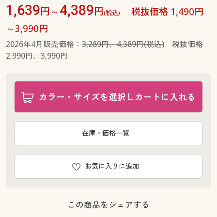
1,639
4,389
円～
円
首回り45(裄丈86) ◎ 在庫あり
税抜価格 1,490円
(税込)
首回り45(裄丈88) ◎ 在庫あり
～3,990円
首回り47(裄丈82) ◎ 在庫あり
2026年4月販売価格：
3,289円、4,389円(税込)
税抜価格
首回り47(裄丈84) ◎ 在庫あり
2,990円、3,990円
首回り47(裄丈86) ◎ 在庫あり
首回り47(裄丈88) ◎ 在庫あり
首回り50(裄丈84) ◎ 在庫あり
カラー・サイズを選択しカートに入れる
首回り50(裄丈86) ◎ 在庫あり
首回り50(裄丈88) ◎ 在庫あり
在庫・価格一覧
お気に入りに追加
この商品をシェアする