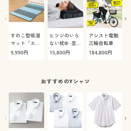
すのこ型吸湿
ヒツジのいら
アシスト電動
マット「エア
ない枕® -至
三輪自転車
ージョブ®」
極-
9,990
円
15,800
円
184,800
円
1
Max
おすすめのYシャツ