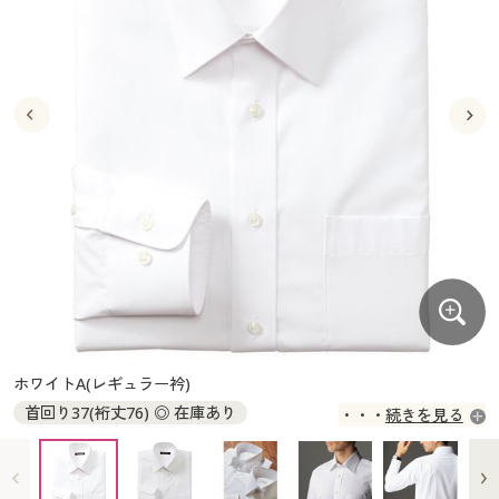
大きいサイズ
制服・スクールすべて
美容・健康・サプリメント
寝具・ベッド
制服・スクール
美容・健康通販すべて
家具・収納
キッチン・雑貨・日用品
バーゲン
大きいサイズ通販すべて
制服・学生服
カーテン・ラグ・ファブリック
大きいサイズ
制服・スクールすべて
美容・健康・サプリメント
寝具・ベッド
詳細検索
バーゲンセール
大きいサイズ レディース服
ジュニア・ティーンズ下着
バーゲン
大きいサイズ通販すべて
制服・学生服
カーテン・ラグ・ファブリック
商品カテゴリ一覧
シークレットセール
大きいサイズ レディース下着
詳細検索
バーゲンセール
大きいサイズ レディース服
ジュニア・ティーンズ下着
カタログ
大きいサイズ メンズ
商品カテゴリ一覧
シークレットセール
大きいサイズ レディース下着
カタログ・チラシからのご注文
カタログ
大きいサイズ 事務・制服
大きいサイズ メンズ
デジタルカタログ
カタログ・チラシからのご注文
ホワイトA(レギュラー衿)
大きいサイズ 事務・制服
首回り37(裄丈76) ◎ 在庫あり
続きを見る
カタログ無料プレゼント
デジタルカタログ
首回り37(裄丈78) ◎ 在庫あり
首回り39(裄丈76) ◎ 在庫あり
会員メニュー