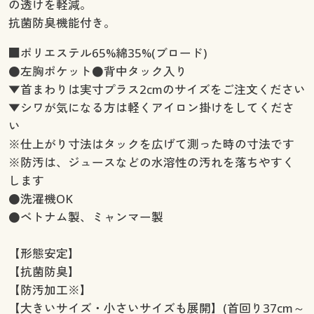
の透けを軽減。
抗菌防臭機能付き。
■ポリエステル65%綿35%(ブロード)
●左胸ポケット●背中タック入り
▼首まわりは実寸プラス2cmのサイズをご注文ください
▼シワが気になる方は軽くアイロン掛けをしてくださ
い
※仕上がり寸法はタックを広げて測った時の寸法です
※防汚は、ジュースなどの水溶性の汚れを落ちやすく
します
●洗濯機OK
●ベトナム製、ミャンマー製
【形態安定】
【抗菌防臭】
【防汚加工※】
【大きいサイズ・小さいサイズも展開】(首回り37cm～