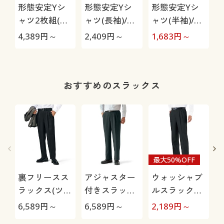
形態安定Yシ
形態安定Yシ
形態安定Yシ
ャツ2枚組(長
ャツ(長袖)/出
ャツ(半袖)/出
袖)/出張・洗
張・洗い替え
張・洗い替え
4,389
円～
2,409
円～
1,683
円～
2
い替え対策
対策
対策
おすすめのスラックス
最大50%OFF
裏フリースス
アジャスター
ウォッシャブ
ラックス(ツー
付きスラック
ルスラックス
タック)/洗濯
ス(ツータッ
(ツータック)
6,589
円～
6,589
円～
2,189
円～
2
機OK
ク)
(洗濯機OK)