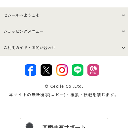
セシールへようこそ
はじめての方へ
ご利用環境について
ショッピングメニュー
セシールご利用規約
プライバシーポリシー
商品カテゴリ
バーゲンセール
ご利用ガイド・お問い合わせ
特定商取引法に基づく表示
古物営業法に基づく表示
カタログ・チラシからのご注
デジタルカタログ
ご注文は
お届けは
文
著作権・商標について
会社案内
交換・返品は
お支払は
カタログ無料プレゼント
特集一覧
© Cecile Co.,Ltd.
会員登録・お客様情報変更に
お客様番号・パスワードをお
本サイトの無断複写(コピー)・複製・転載を禁じます。
プレゼント＆キャンペーン
サイトマップ
ついて
忘れの場合
サイズガイド
よくある質問とお問い合わせ
画面共有サポート