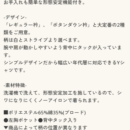
お手入れも簡単な形態安定機能付き。
-デザイン-
「レギュラー衿」、「ボタンダウン衿」と大定番の2種
類をご用意。
柄は白とストライプより選べます。
腕や肩が動かしやすいよう背中にタックが入っていま
す。
シンプルデザインだから幅広い年代層に対応できるYシ
ャツです。
-素材特徴-
洗濯機で洗えて、形態安定加工を施しているので、シ
ワになりにくくノーアイロンで着られます。
■ポリエステル65%綿35%(ブロード)
●左胸ポケット●背中タック入り
▼商品によって柄の位置が異なります