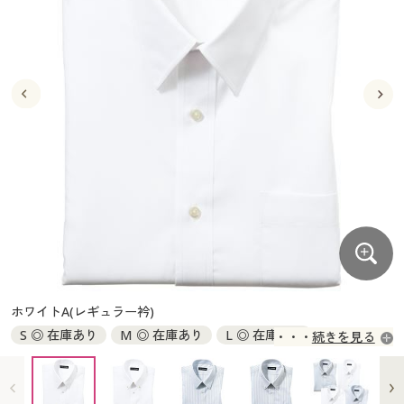
大きいサイズ
制服・スクールすべて
美容・健康・サプリメント
寝具・ベッド
制服・スクール
美容・健康通販すべて
家具・収納
キッチン・雑貨・日用品
バーゲン
大きいサイズ通販すべて
制服・学生服
カーテン・ラグ・ファブリック
大きいサイズ
制服・スクールすべて
美容・健康・サプリメント
寝具・ベッド
詳細検索
バーゲンセール
大きいサイズ レディース服
ジュニア・ティーンズ下着
バーゲン
大きいサイズ通販すべて
制服・学生服
カーテン・ラグ・ファブリック
商品カテゴリ一覧
シークレットセール
大きいサイズ レディース下着
詳細検索
バーゲンセール
大きいサイズ レディース服
ジュニア・ティーンズ下着
カタログ
大きいサイズ メンズ
商品カテゴリ一覧
シークレットセール
大きいサイズ レディース下着
カタログ・チラシからのご注文
カタログ
大きいサイズ 事務・制服
大きいサイズ メンズ
デジタルカタログ
カタログ・チラシからのご注文
ホワイトA(レギュラー衿)
大きいサイズ 事務・制服
S ◎ 在庫あり
M ◎ 在庫あり
L ◎ 在庫あり
続きを見る
カタログ無料プレゼント
デジタルカタログ
LL ◎ 在庫あり
3L ◎ 在庫あり
4L ◎ 在庫あり
5L ◎ 在庫あり
会員メニュー