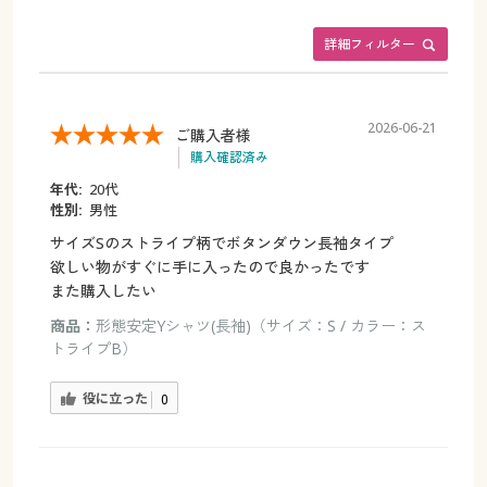
詳細フィルター
2026-06-21
ご購入者様
購入確認済み
年代:
20代
性別:
男性
サイズSのストライプ柄でボタンダウン長袖タイプ
欲しい物がすぐに手に入ったので良かったです
また購入したい
商品：
形態安定Yシャツ(長袖)（サイズ：S / カラー：ス
トライプB）
役に立った
0