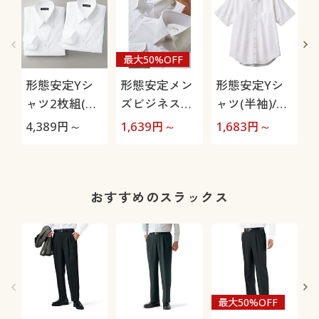
最大50%OFF
形態安定Yシ
形態安定メン
形態安定Yシ
ャツ2枚組(長
ズビジネス白
ャツ(半袖)/出
袖)/出張・洗
Yシャツ(長
張・洗い替え
4,389
円～
1,639
円～
1,683
円～
2
い替え対策
袖)/抗菌防
対策
臭・防汚加工
おすすめのスラックス
最大50%OFF