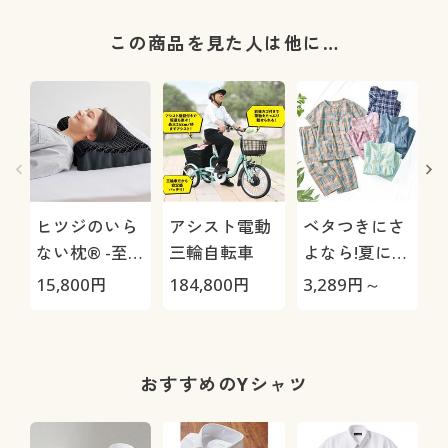
この商品を見た人は他に…
ヒツジのいら
アシスト電動
ベタつきにさ
ない枕® -至
三輪自転車
よなら!夏に心
極-
地いい爽やか
15,800
円
184,800
円
3,289
円～
1
前開きサッカ
ーパジャマ(綿
100%)(半袖)
おすすめのYシャツ