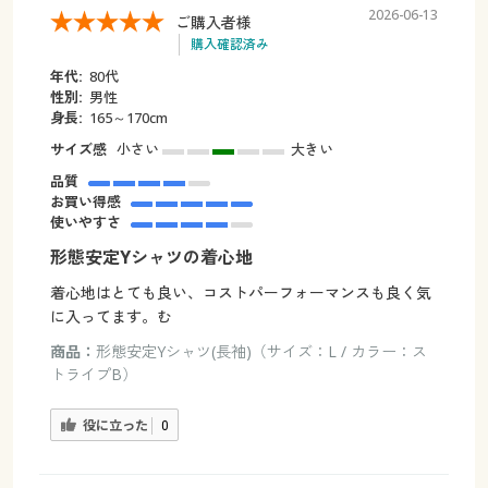
2026-06-13
ご購入者様
購入確認済み
年代:
80代
性別:
男性
身長:
165～170cm
サイズ感
小さい
大きい
品質
お買い得感
使いやすさ
形態安定Yシャツの着心地
着心地はとても良い、コストパーフォーマンスも良く気
に入ってます。む
商品：
形態安定Yシャツ(長袖)（サイズ：L / カラー：ス
トライプB）
役に立った
0