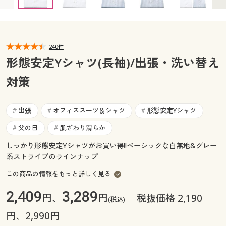
カタログ無料プレゼント
マイページ
会員メニュー
閲覧履歴
240件
マイページ
形態安定Yシャツ(長袖)/出張・洗い替え
お気に入り
対策
閲覧履歴
サポート
お気に入り
出張
オフィススーツ＆シャツ
形態安定Yシャツ
#
#
#
ご利用ガイド
父の日
肌ざわり滑らか
#
#
サポート
しっかり形態安定Yシャツがお買い得!!ベーシックな白無地&グレー
よくある質問とお問い合わせ
ご利用ガイド
系ストライプのラインナップ
この商品の情報をもっと詳しく見る
よくある質問とお問い合わせ
2,409
3,289
円、
円
税抜価格 2,190
(税込)
円、2,990円