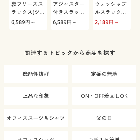
裏フリースス
アジャスター
ウォッシャブ
ラックス(ツー
付きスラック
ルスラックス
タック)/洗濯
ス(ツータッ
(ツータック)
6,589
円～
6,589
円～
2,189
円～
2
機OK
ク)
(洗濯機OK)
関連するトピックから商品を探す
機能性抜群
定番の無地
上品な印象
ON・OFF着回しOK
オフィススーツ＆シャツ
父の日
オフィスシャツ
お手入れ簡単