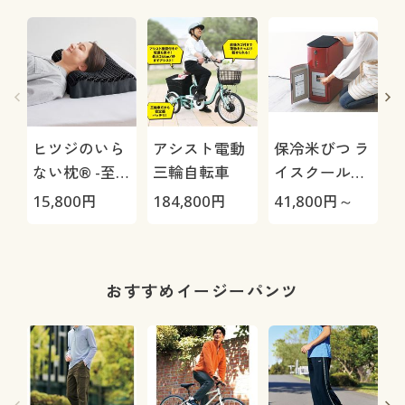
ヒツジのいら
アシスト電動
保冷米びつ ラ
ない枕® -至
三輪自転車
イスクール
(
極-
HRC-
15,800
円
184,800
円
41,800
円～
2
05S/HRC-10S
おすすめイージーパンツ