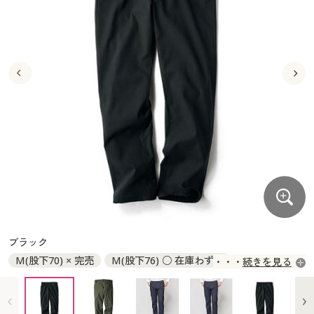
大きいサイズ
制服・スクールすべて
美容・健康・サプリメント
寝具・ベッド
制服・スクール
美容・健康通販すべて
家具・収納
キッチン・雑貨・日用品
バーゲン
大きいサイズ通販すべて
制服・学生服
カーテン・ラグ・ファブリック
大きいサイズ
制服・スクールすべて
美容・健康・サプリメント
寝具・ベッド
詳細検索
バーゲンセール
大きいサイズ レディース服
ジュニア・ティーンズ下着
バーゲン
大きいサイズ通販すべて
制服・学生服
カーテン・ラグ・ファブリック
商品カテゴリ一覧
シークレットセール
大きいサイズ レディース下着
詳細検索
バーゲンセール
大きいサイズ レディース服
ジュニア・ティーンズ下着
カタログ
大きいサイズ メンズ
商品カテゴリ一覧
シークレットセール
大きいサイズ レディース下着
カタログ・チラシからのご注文
カタログ
大きいサイズ 事務・制服
大きいサイズ メンズ
デジタルカタログ
カタログ・チラシからのご注文
ブラック
大きいサイズ 事務・制服
M(股下70) × 完売
M(股下76) ○ 在庫わずか
続きを見る
カタログ無料プレゼント
デジタルカタログ
L(股下70) ◎ 在庫あり
L(股下76) × 完売
LL(股下70) ◎ 在庫あり
LL(股下76) × 完売
会員メニュー