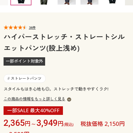
カタログ無料プレゼント
マイページ
会員メニュー
閲覧履歴
34件
マイページ
ハイパーストレッチ・ストレートシル
お気に入り
エットパンツ(股上浅め)
閲覧履歴
サポート
一部ポイント対象外
お気に入り
ご利用ガイド
サポート
ストレートパンツ
#
よくある質問とお問い合わせ
スタイルもはき心地も◎。ストレッチで動きやすくラク!
ご利用ガイド
この商品の情報をもっと詳しく見る
よくある質問とお問い合わせ
一部SALE 最大40%OFF
2,365
3,949
円～
円
税抜価格 2,150円
(税込)