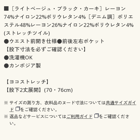
■［ライトベージュ・ブラック・カーキ］レーヨン
74%ナイロン22%ポリウレタン4%［デニム調］ポリエ
ステル48%レーヨン26%ナイロン22%ポリウレタン4%
(ストレッチツイル)
●ウエスト前開き仕様●前後左右ポケット
【股下寸法を必ずご確認ください】
●洗濯機OK
●カンボジア製
【ヨコストレッチ】
【股下2丈展開】(70・76cm)
※ サイズの測り方、衣料品のヌード寸法については
共通サイズガイ
ド
をご確認ください。
※ 返品などサービスについては
ご利用ガイド
をご確認くださ
い。