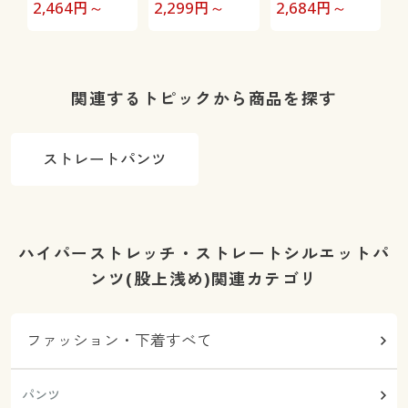
100%スウェ
袖)
2,464
円～
2,299
円～
2,684
円～
3
ットプルオー
バー(ハーフジ
ップタイプ)
関連するトピックから商品を探す
ストレートパンツ
ハイパーストレッチ・ストレートシルエットパ
ンツ(股上浅め)関連カテゴリ
ファッション・下着すべて
パンツ