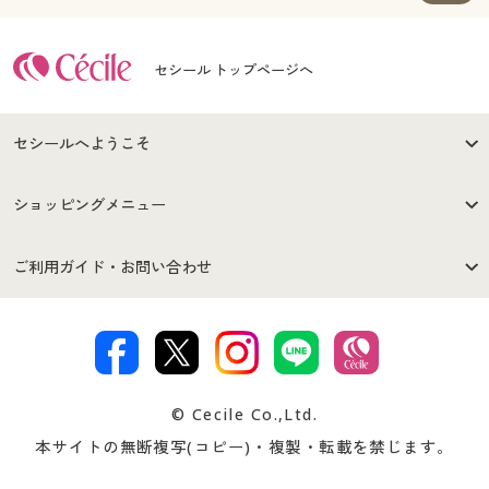
セシール トップページへ
セシールへようこそ
はじめての方へ
ご利用環境について
ショッピングメニュー
セシールご利用規約
プライバシーポリシー
商品カテゴリ
バーゲンセール
ご利用ガイド・お問い合わせ
特定商取引法に基づく表示
古物営業法に基づく表示
カタログ・チラシからのご注
デジタルカタログ
ご注文は
お届けは
文
著作権・商標について
会社案内
交換・返品は
お支払は
カタログ無料プレゼント
特集一覧
© Cecile Co.,Ltd.
会員登録・お客様情報変更に
お客様番号・パスワードをお
本サイトの無断複写(コピー)・複製・転載を禁じます。
プレゼント＆キャンペーン
サイトマップ
ついて
忘れの場合