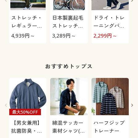
ストレッチ・
日本製裏起毛
ドライ・トレ
レギュラーフ
ストレッチパ
ーニングパン
ィットイージ
ンツ(ヨコスト
ツ(フィラ)股
4,939
円～
3,289
円～
2,299
円～
2
ーカーゴパン
レッチ)
下6丈展開(吸
ツ
汗・速乾機能
付き)
おすすめトップス
最大50%OFF
【男女兼用】
綿混サッカー
ハーフジップ
抗菌防臭・綿
素材シャツ(長
トレーナー