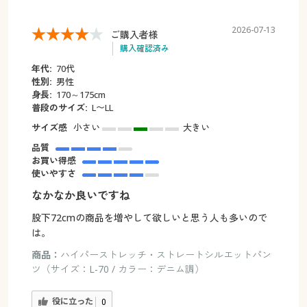
2026-07-13
ご購入者様
購入確認済み
年代:
70代
性別:
男性
身長:
170～175cm
普段のサイズ:
L〜LL
サイズ感
小さい
大きい
品質
お買い得感
使いやすさ
なかなか良いですね
股下72cmの商品を増やして欲しいと思う人も多いので
は。
商品：
ハイパーストレッチ・ストレートシルエットパン
ツ（サイズ：L-70 / カラー：デニム調）
役に立った
0