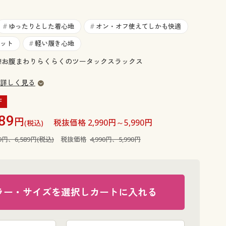
大きいサイズ 事務・制服
ゆったりとした着心地
オン・オフ使えてしかも快適
#
#
ット
軽い履き心地
#
!お腹まわりらくらくのツータックスラックス
詳しく見る
F
89
円
税抜価格 2,990円～5,990円
(税込)
89円、6,589円(税込)
税抜価格
4,990円、5,990円
ラー・サイズを選択しカートに入れる
グレー系