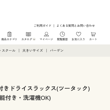
ご利用ガイド
よくある質問とお問い合わせ
商品カテゴリ
カタログ
マイページ
閲覧履歴
お気に入り
カート
カタログ・チラシからのご注文
・スクール
大きいサイズ
バーゲン
デジタルカタログ
て
・スクールすべて
大きいサイズ通販すべて
バーゲンセール
カタログ無料プレゼント
メント
・学生服
大きいサイズ レディース服
シークレットセール
ニア・ティーンズ下着
大きいサイズ レディース下着
付きドライスラックス(ツータック)
能付き・洗濯機OK)
大きいサイズ メンズ