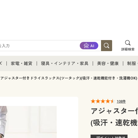
詳細検索
ズ
家電・雑貨
寝具・インテリア・家具
美容・健康
制服
て
ズ通販すべて
家電・雑貨すべて
寝具・インテリア・家具通販すべて
美容・健康通販すべ
制服
アジャスター付きドライスラックス(ツータック)(吸汗・速乾機能付き・洗濯機OK)
ズファッション
家電
家具・収納
美容・健康・サプリ
制服
108件
ズ下着
キッチン・雑貨・日用品
寝具・ベッド
ジュ
アジャスター
(吸汗・速乾機
着
カーテン・ラグ・ファブリック