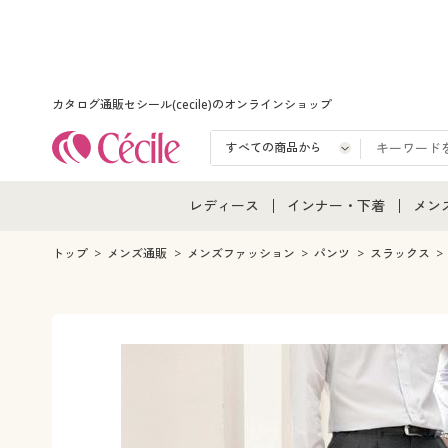
カタログ通販セシール(cecile)のオンラインショップ
レディース
インナー・下着
メン
レディース通販すべて
インナー・下着通販すべ
メン
トップ
メンズ通販
メンズファッション
パンツ
スラックス
レディースファッション
女性下着
メン
女性下着
メンズ下着
メン
ジュニア・ティーンズ下