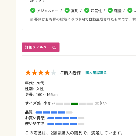
アジャスター
夏用
通気性
軽量
※ 要約はお客様の投稿に基づきAIで自動生成されたものです
詳細フィルター
ご購入者様
購入確認済み
年代:
70代
性別:
女性
身長:
160～165cm
サイズ感
小さい
大きい
品質
お買い得感
使いやすさ
この商品は、2回目購入の商品で、満足しています。