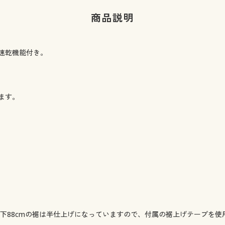
商品説明
速乾機能付き。
します。
。
ます。股下88cmの裾は半仕上げになっていますので、付属の裾上げテープ