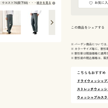
お気に入
ウエスト76(股下88) ○ 在庫わずか
続きを見る
ウエスト79(股下73) × 完売
スト82(股下70) × 完売
ウエスト85(股下70) × 完売
スト85(股下88) × 完売
この商品をシェアする
ウエスト88(股下73) ○ 在庫わずか
スト91(股下67) × 完売
ウエスト91(股下88) × 完売
※ バーゲン商品については
ウエスト94(股下73) ◎ 在庫あり
※ カラーサイズ毎に、割引
スト97(股下70) × 完売
※ 割引率は税抜価格に適用
※ 割引前の税込価格は、販
エスト105(股下88) × 完売
こちらもおすすめ
ドライウォッシャブ
ストレッチウォッシ
ウォッシャブルスラ