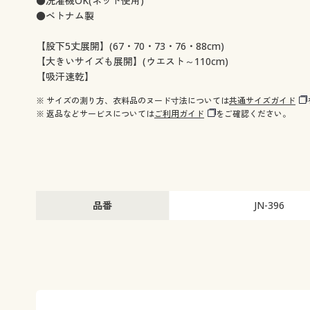
●洗濯機OK(ネット使用)
●ベトナム製
【股下5丈展開】(67・70・73・76・88cm)
【大きいサイズも展開】(ウエスト～110cm)
【吸汗速乾】
※ サイズの測り方、衣料品のヌード寸法については
共通サイズガイド
※ 返品などサービスについては
ご利用ガイド
をご確認ください。
品番
JN-396