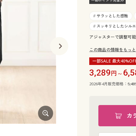
一部ポイント対象外
サラッとした感触
#
スッキリとしたシルエ
#
アジャスターで調整可能
この商品の情報をもっと
一部SALE 最大40%OF
3,289
6,5
円～
2026年4月販売価格：
5,4
カ
ネイビー