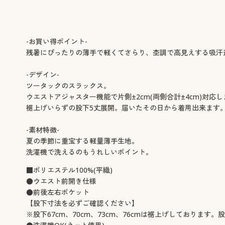
-お買い得ポイント-
残暑にぴったりの薄手で軽くてさらり、杢調で高見えする吸汗
-デザイン-
ツータックのスラックス。
ウエストアジャスター機能で片側±2cm(両側合計±4cm)対応
裾上げいらずの股下5丈展開。届いたその日から着用出来ます
-素材特徴-
夏の季節に重宝する軽量薄手生地。
洗濯機で洗えるのもうれしいポイント。
■ポリエステル100%(平織)
●ウエスト前開き仕様
●前後左右ポケット
【股下寸法を必ずご確認ください】
※股下67cm、70cm、73cm、76cmは裾上げしており