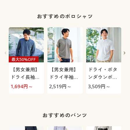
おすすめのポロシャツ
最大50%OFF
【男女兼用】
【男女兼用】
ドライ・ボタ
ドライ長袖ポ
ドライ半袖ポ
ンダウンポロ
ロシャツ/吸
ロシャツ/吸汗
シャツ(半袖)/
1,694
円～
2,519
円～
3,509
円～
3
汗・速乾・抗
速乾・抗菌防
吸汗・速乾・
菌防臭・UVカ
臭・UVカット
抗菌防臭・UV
ット機能付き
機能付き
カット機能付
き
おすすめのパンツ