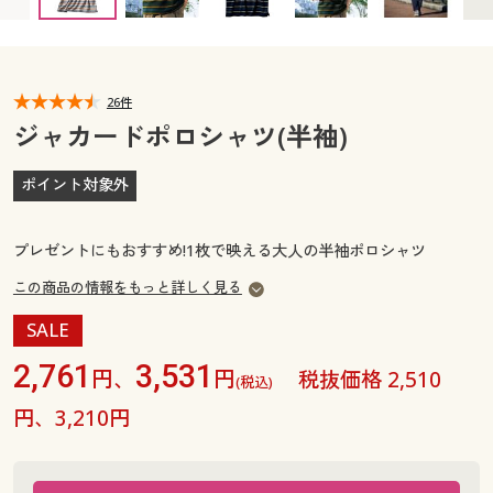
カタログ無料プレゼント
マイページ
会員メニュー
閲覧履歴
26件
マイページ
ジャカードポロシャツ(半袖)
お気に入り
閲覧履歴
ポイント対象外
サポート
お気に入り
プレゼントにもおすすめ!1枚で映える大人の半袖ポロシャツ
ご利用ガイド
サポート
この商品の情報をもっと詳しく見る
SALE
よくある質問とお問い合わせ
ご利用ガイド
2,761
3,531
円、
円
税抜価格 2,510
(税込)
よくある質問とお問い合わせ
円、3,210円