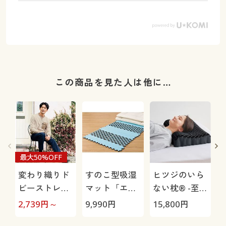
この商品を見た人は他に…
最大50%OFF
変わり織りド
すのこ型吸湿
ヒツジのいら
ビーストレッ
マット「エア
ない枕® -至
チパンツ(吸汗
ージョブ®」
極-
2,739
円～
9,990
円
15,800
円
1
速乾)
Max