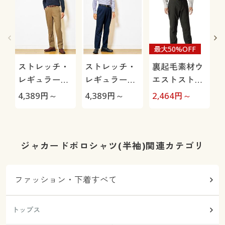
最大50%OFF
ストレッチ・
ストレッチ・
裏起毛素材ウ
レギュラーフ
レギュラーフ
エストストレ
ィットノータ
ィットツータ
ッチ・テーパ
4,389
円～
4,389
円～
2,464
円～
1
ックチノ
ックチノ
ードパンツ
ジャカードポロシャツ(半袖)関連カテゴリ
ファッション・下着すべて
トップス