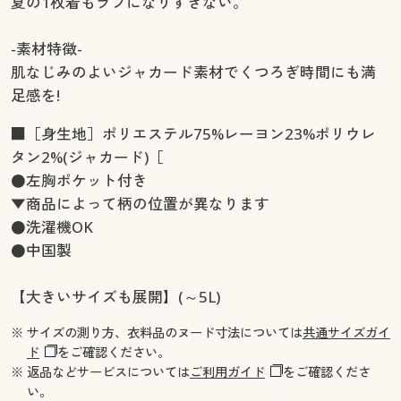
夏の1枚着もラフになりすぎない。
-素材特徴-
肌なじみのよいジャカード素材でくつろぎ時間にも満
足感を!
■［身生地］ポリエステル75%レーヨン23%ポリウレ
タン2%(ジャカード)［
●左胸ポケット付き
▼商品によって柄の位置が異なります
●洗濯機OK
●中国製
【大きいサイズも展開】(～5L)
※ サイズの測り方、衣料品のヌード寸法については
共通サイズガイ
ド
をご確認ください。
※ 返品などサービスについては
ご利用ガイド
をご確認くださ
い。