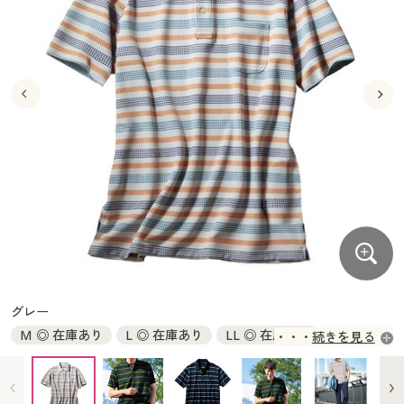
大きいサイズ
制服・スクールすべて
美容・健康・サプリメント
寝具・ベッド
制服・スクール
美容・健康通販すべて
家具・収納
キッチン・雑貨・日用品
バーゲン
大きいサイズ通販すべて
制服・学生服
カーテン・ラグ・ファブリック
大きいサイズ
制服・スクールすべて
美容・健康・サプリメント
寝具・ベッド
詳細検索
バーゲンセール
大きいサイズ レディース服
ジュニア・ティーンズ下着
バーゲン
大きいサイズ通販すべて
制服・学生服
カーテン・ラグ・ファブリック
商品カテゴリ一覧
シークレットセール
大きいサイズ レディース下着
詳細検索
バーゲンセール
大きいサイズ レディース服
ジュニア・ティーンズ下着
カタログ
大きいサイズ メンズ
商品カテゴリ一覧
シークレットセール
大きいサイズ レディース下着
カタログ・チラシからのご注文
カタログ
大きいサイズ 事務・制服
大きいサイズ メンズ
デジタルカタログ
カタログ・チラシからのご注文
グレー
大きいサイズ 事務・制服
M ◎ 在庫あり
L ◎ 在庫あり
LL ◎ 在庫あり
続きを見る
カタログ無料プレゼント
デジタルカタログ
3L ◎ 在庫あり
5L ◎ 在庫あり
会員メニュー