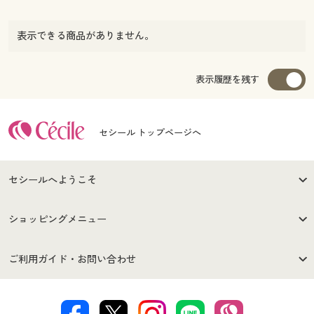
表示できる商品がありません。
表示履歴を残す
セシール トップページへ
セシールへようこそ
はじめての方へ
ご利用環境について
ショッピングメニュー
セシールご利用規約
プライバシーポリシー
商品カテゴリ
バーゲンセール
ご利用ガイド・お問い合わせ
特定商取引法に基づく表示
古物営業法に基づく表示
カタログ・チラシからのご注
デジタルカタログ
ご注文は
お届けは
文