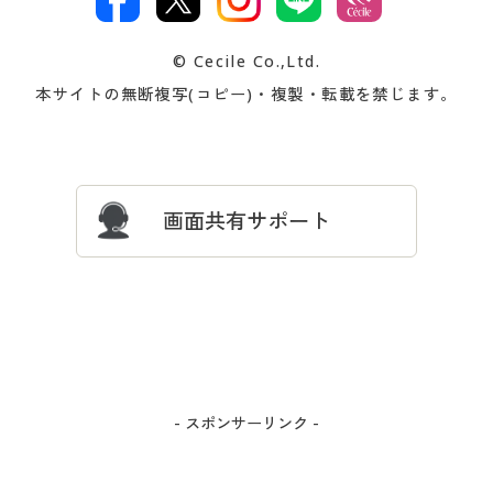
著作権・商標について
会社案内
交換・返品は
お支払は
カタログ無料プレゼント
特集一覧
© Cecile Co.,Ltd.
会員登録・お客様情報変更に
お客様番号・パスワードをお
本サイトの無断複写(コピー)・複製・転載を禁じます。
プレゼント＆キャンペーン
サイトマップ
ついて
忘れの場合
サイズガイド
よくある質問とお問い合わせ
画面共有サポート
- スポンサーリンク -