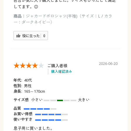
色合が気に入り購入しました。サイズもぴったしで満足
してます。😊
商品：
ジャカードポロシャツ(半袖)（サイズ：L / カラ
ー：ダークネイビー）
役に立った
0
2026-06-20
ご購入者様
購入確認済み
年代:
40代
性別:
男性
身長:
165～170cm
サイズ感
小さい
大きい
品質
お買い得感
使いやすさ
息子用に買いました。