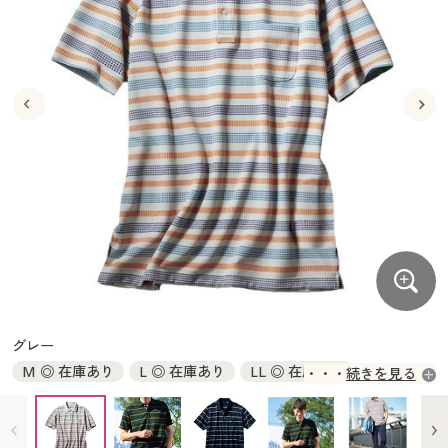
大きいサイズ
制服・スクールすべて
美容・健康・サプリメント
寝具・ベッド
制服・スクール
美容・健康通販すべて
家具・収納
キッチン・雑貨・日用品
バーゲン
大きいサイズ通販すべて
制服・学生服
カーテン・ラグ・ファブリック
大きいサイズ
制服・スクールすべて
美容・健康・サプリメント
寝具・ベッド
詳細検索
バーゲンセール
大きいサイズ レディース服
ジュニア・ティーンズ下着
バーゲン
大きいサイズ通販すべて
制服・学生服
カーテン・ラグ・ファブリック
商品カテゴリ一覧
シークレットセール
大きいサイズ レディース下着
詳細検索
バーゲンセール
大きいサイズ レディース服
ジュニア・ティーンズ下着
カタログ
大きいサイズ メンズ
商品カテゴリ一覧
シークレットセール
大きいサイズ レディース下着
カタログ・チラシからのご注文
カタログ
大きいサイズ 事務・制服
大きいサイズ メンズ
デジタルカタログ
カタログ・チラシからのご注文
グレー
大きいサイズ 事務・制服
M ◎ 在庫あり
L ◎ 在庫あり
LL ◎ 在庫あり
続きを見る
カタログ無料プレゼント
デジタルカタログ
3L ◎ 在庫あり
5L ◎ 在庫あり
会員メニュー