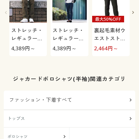
最大50%OFF
ストレッチ・
ストレッチ・
裏起毛素材ウ
レギュラーフ
レギュラーフ
エストストレ
ィットノータ
ィットツータ
ッチ・テーパ
4,389
円～
4,389
円～
2,464
円～
1
ックチノ
ックチノ
ードパンツ
ジャカードポロシャツ(半袖)関連カテゴリ
ファッション・下着すべて
トップス
ポロシャツ