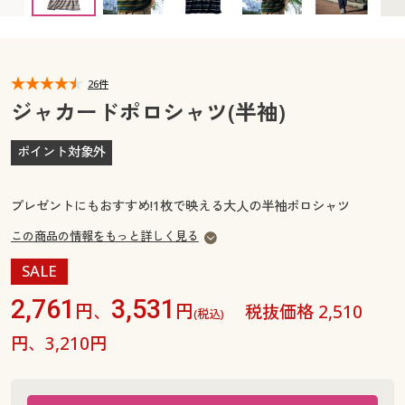
カタログ無料プレゼント
マイページ
会員メニュー
閲覧履歴
26件
マイページ
ジャカードポロシャツ(半袖)
お気に入り
閲覧履歴
ポイント対象外
サポート
お気に入り
プレゼントにもおすすめ!1枚で映える大人の半袖ポロシャツ
ご利用ガイド
サポート
この商品の情報をもっと詳しく見る
SALE
よくある質問とお問い合わせ
ご利用ガイド
2,761
3,531
円、
円
税抜価格 2,510
(税込)
よくある質問とお問い合わせ
円、3,210円