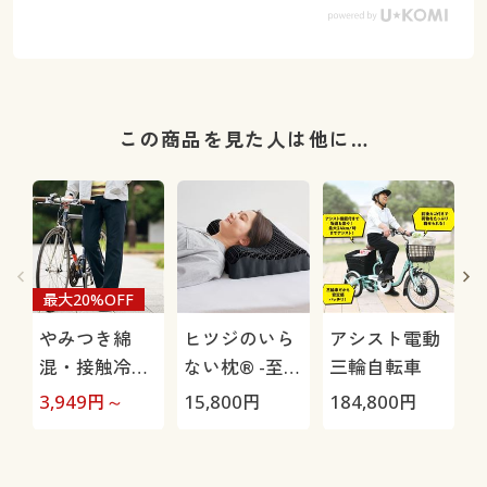
この商品を見た人は他に…
最大20%OFF
やみつき綿
ヒツジのいら
アシスト電動
混・接触冷感
ない枕® -至
三輪自転車
パンツ(ウエス
極-
H
3,949
円～
15,800
円
184,800
円
4
トややタイト)
0
(吸汗速乾・ス
トレッチ)