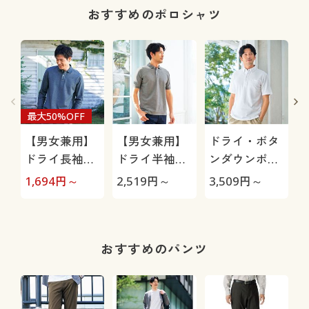
おすすめのポロシャツ
最大50%OFF
【男女兼用】
【男女兼用】
ドライ・ボタ
ドライ長袖ポ
ドライ半袖ポ
ンダウンポロ
ロシャツ/吸
ロシャツ/吸汗
シャツ(半袖)/
1,694
円～
2,519
円～
3,509
円～
3
汗・速乾・抗
速乾・抗菌防
吸汗・速乾・
菌防臭・UVカ
臭・UVカット
抗菌防臭・UV
ット機能付き
機能付き
カット機能付
き
おすすめのパンツ