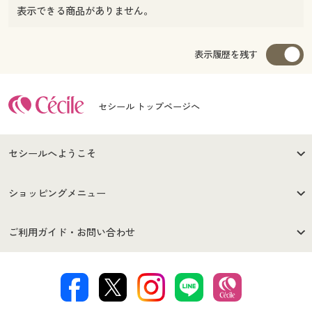
表示できる商品がありません。
表示履歴を残す
セシール トップページへ
セシールへようこそ
はじめての方へ
ご利用環境について
ショッピングメニュー
セシールご利用規約
プライバシーポリシー
商品カテゴリ
バーゲンセール
ご利用ガイド・お問い合わせ
特定商取引法に基づく表示
古物営業法に基づく表示
カタログ・チラシからのご注
デジタルカタログ
ご注文は
お届けは
文
著作権・商標について
会社案内
交換・返品は
お支払は