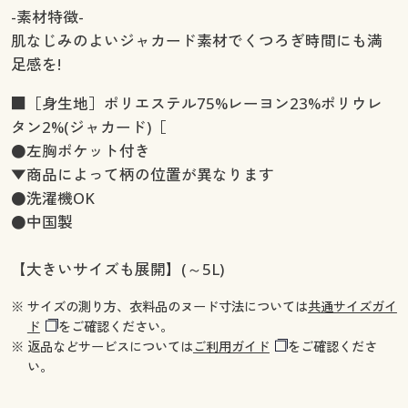
-素材特徴-
肌なじみのよいジャカード素材でくつろぎ時間にも満
足感を!
■［身生地］ポリエステル75%レーヨン23%ポリウレ
タン2%(ジャカード)［
●左胸ポケット付き
▼商品によって柄の位置が異なります
●洗濯機OK
●中国製
【大きいサイズも展開】(～5L)
※ サイズの測り方、衣料品のヌード寸法については
共通サイズガイ
ド
をご確認ください。
※ 返品などサービスについては
ご利用ガイド
をご確認くださ
い。