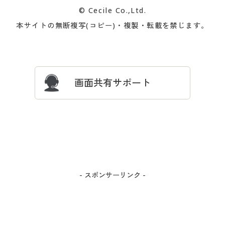
カタログ無料プレゼント
特集一覧
© Cecile Co.,Ltd.
会員登録・お客様情報変更に
お客様番号・パスワードをお
本サイトの無断複写(コピー)・複製・転載を禁じます。
プレゼント＆キャンペーン
サイトマップ
ついて
忘れの場合
サイズガイド
よくある質問とお問い合わせ
画面共有サポート
- スポンサーリンク -