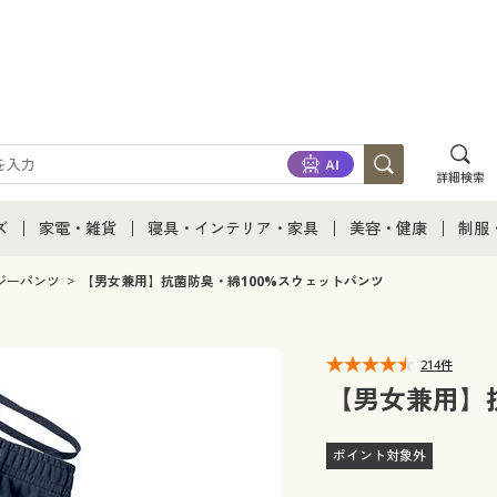
詳細検索
ズ
家電・雑貨
寝具・インテリア・家具
美容・健康
制服
て
ズ通販すべて
家電・雑貨すべて
寝具・インテリア・家具通販すべて
美容・健康通販すべ
制服
ジーパンツ
【男女兼用】抗菌防臭・綿100%スウェットパンツ
ズファッション
家電
家具・収納
美容・健康・サプリ
制服
214件
ズ下着
キッチン・雑貨・日用品
寝具・ベッド
ジュ
【男女兼用】
着
カーテン・ラグ・ファブリック
ポイント対象外