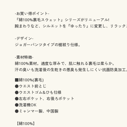
-お買い得ポイント-
『綿100%裏毛スウェット』シリーズがリニューアル!
腕まわりなど、シルエットを『ゆったり』に変更し、リラック
-デザイン-
ジョガーパンツタイプの裾絞り仕様。
-素材特徴-
綿100%素材。適度な厚みで、肌に触れる裏毛は柔らか。
汗の臭いも洗濯後の生乾きの悪臭も発生しにくい抗菌防臭加工
■綿100%(裏毛)
●ウエスト前とじ
●ウエストゴム&ひも仕様
●左右ポケット、右後ろポケット
●洗濯機OK
●ミャンマー製、中国製
【綿100%】