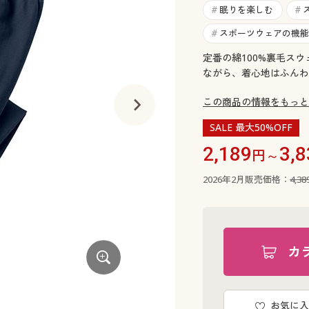
眠りを楽しむ
#
#
スポーツウェアの機能
#
定番の綿100%裏毛ス
ながら、着心地はふんわ
この商品の情報をもっと
SALE 最大50%OFF
2,189
3,8
円～
2026年2月販売価格：
4,3
カ
フェードブラック
お気に入