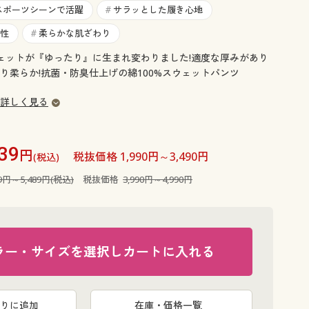
大きいサイズ 事務・制服
スポーツシーンで活躍
サラッとした履き心地
#
性
柔らかな肌ざわり
#
ウェットが『ゆったり』に生まれ変わりました!適度な厚みがあり
り柔らか!抗菌・防臭仕上げの綿100%スウェットパンツ
詳しく見る
39
円
税抜価格 1,990円～3,490円
(税込)
89円～5,489円(税込)
税抜価格
3,990円～4,990円
ラー・サイズを選択しカートに入れる
ライトグレ
りに追加
在庫・価格一覧