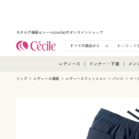
カタログ通販セシール(cecile)のオンラインショップ
レディース
インナー・下着
メン
レディース通販すべて
インナー・下着通販すべ
メン
トップ
レディース通販
レディースファッション
パンツ
イー
レディースファッション
女性下着
メン
女性下着
メンズ下着
メン
ジュニア・ティーンズ下