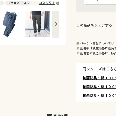
り
L(ウエスト84～94) ◎ 在庫あり
続きを見る
在庫あり
 在庫あり
この商品をシェアする
※ バーゲン商品については
※ 割引率は税抜価格に適用
※ 割引前の税込価格は、販
同シリーズはこち
抗菌防臭・綿１００
抗菌防臭・綿１００
抗菌防臭・綿１００