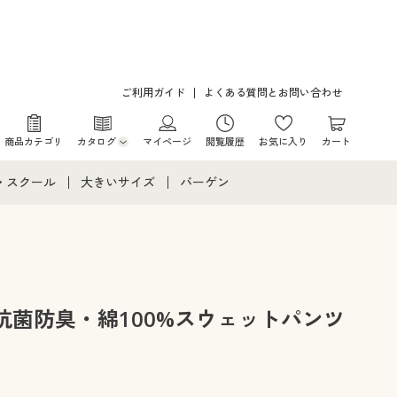
ご利用ガイド
よくある質問とお問い合わせ
商品カテゴリ
カタログ
マイページ
閲覧履歴
お気に入り
カート
カタログ・チラシからのご注文
・スクール
大きいサイズ
バーゲン
デジタルカタログ
て
・スクールすべて
大きいサイズ通販すべて
バーゲンセール
カタログ無料プレゼント
メント
・学生服
大きいサイズ レディース服
シークレットセール
ニア・ティーンズ下着
大きいサイズ レディース下着
抗菌防臭・綿100%スウェットパンツ
大きいサイズ メンズ