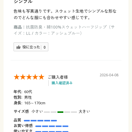
シンプル
色味も写真通りです。スウェット生地でシンプルな形な
のでどんな服にも合わせやすい感じです。
商品：
抗菌防臭・綿100%スウェットハーフジップ（サ
イズ：LL / カラー：アッシュブルー）
役に立った
0
2026-04-08
ご購入者様
購入確認済み
年代:
60代
性別:
男性
身長:
165～170cm
サイズ感
小さい
大きい
品質
お買い得感
使いやすさ