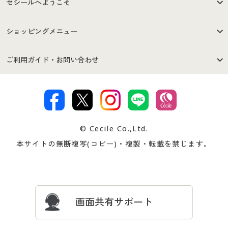
セシールへようこそ
はじめての方へ
ご利用環境について
ショッピングメニュー
セシールご利用規約
プライバシーポリシー
商品カテゴリ
バーゲンセール
ご利用ガイド・お問い合わせ
特定商取引法に基づく表示
古物営業法に基づく表示
カタログ・チラシからのご注
デジタルカタログ
ご注文は
お届けは
文
著作権・商標について
会社案内
交換・返品は
お支払は
カタログ無料プレゼント
特集一覧
© Cecile Co.,Ltd.
会員登録・お客様情報変更に
お客様番号・パスワードをお
本サイトの無断複写(コピー)・複製・転載を禁じます。
プレゼント＆キャンペーン
サイトマップ
ついて
忘れの場合
サイズガイド
よくある質問とお問い合わせ
画面共有サポート