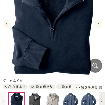
大きいサイズ
制服・スクールすべて
美容・健康・サプリメント
寝具・ベッド
制服・スクール
美容・健康通販すべて
家具・収納
キッチン・雑貨・日用品
バーゲン
大きいサイズ通販すべて
制服・学生服
カーテン・ラグ・ファブリック
大きいサイズ
制服・スクールすべて
美容・健康・サプリメント
寝具・ベッド
詳細検索
バーゲンセール
大きいサイズ レディース服
ジュニア・ティーンズ下着
バーゲン
大きいサイズ通販すべて
制服・学生服
カーテン・ラグ・ファブリック
商品カテゴリ一覧
シークレットセール
大きいサイズ レディース下着
詳細検索
バーゲンセール
大きいサイズ レディース服
ジュニア・ティーンズ下着
カタログ
大きいサイズ メンズ
商品カテゴリ一覧
シークレットセール
大きいサイズ レディース下着
カタログ・チラシからのご注文
カタログ
大きいサイズ 事務・制服
大きいサイズ メンズ
デジタルカタログ
カタログ・チラシからのご注文
ダークネイビー
大きいサイズ 事務・制服
S ◎ 在庫あり
M ◎ 在庫あり
L ◎ 在庫あり
続きを見る
カタログ無料プレゼント
デジタルカタログ
LL ◎ 在庫あり
3L ◎ 在庫あり
5L ◎ 在庫あり
7L × 完売
会員メニュー