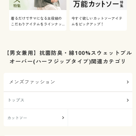
着るだけでサマになる主役級の
今すぐ欲しいカットソーアイテ
着
こだわりアイテムをラインナッ
ムをピックアップ！
日
プ
【男女兼用】抗菌防臭・綿100%スウェットプル
オーバー(ハーフジップタイプ)関連カテゴリ
メンズファッション
トップス
カットソー