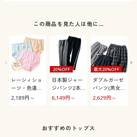
この商品を見た人は他に…
20%OFF
最大20%OFF
レーシィショ
日本製ジャー
ダブルガーゼ
ーツ・色違い
ジパンツ2本
パンツ(男女兼
3枚組(綿
組(吸汗速乾)
用)
極
2,189
円～
6,149
円～
2,629
円～
1
100%・はき
こみ丈スタン
ダード)
おすすめのトップス