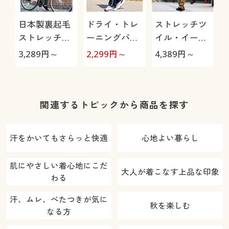
日本製裏起毛
ドライ・トレ
ストレッチツ
ストレッチパ
ーニングパン
イル・イージ
ンツ(ヨコスト
ツ(フィラ)股
ーパンツ
3,289
円～
2,299
円～
4,389
円～
4
レッチ)
下6丈展開(吸
汗・速乾機能
付き)
関連するトピックから商品を探す
汗をかいてもさらっと快適
心地よい暮らし
肌にやさしい着心地にこだ
大人が着こなす上品な印象
わる
汗、ムレ、べたつきが気に
秋を楽しむ
なる方