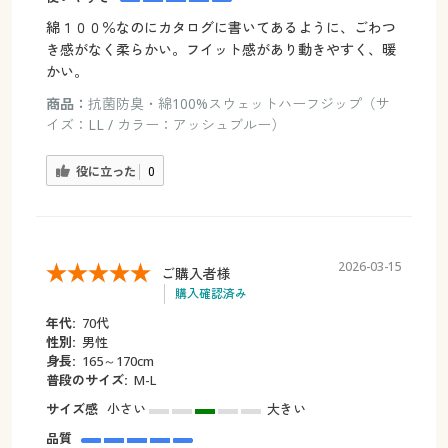
綿１００％なのにカタログに書いてあるように、ごわつ
き感がなく柔らかい。フイット感があり動きやすく、暖
かい。
商品：
抗菌防臭・綿100%スウェットハーフジップ（サ
イズ：LL / カラー：アッシュブルー）
役に立った
0
2026-03-15
ご購入者様
購入確認済み
年代:
70代
性別:
男性
身長:
165～170cm
普段のサイズ:
M-L
サイズ感
小さい
大きい
品質