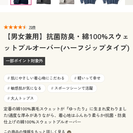
カタログ無料プレゼント
マイページ
会員メニュー
閲覧履歴
70件
マイページ
【男女兼用】抗菌防臭・綿100%スウェ
お気に入り
ットプルオーバー(ハーフジップタイプ)
閲覧履歴
サポート
一部ポイント対象外
お気に入り
ご利用ガイド
サポート
肌にやさしい着心地にこだわる
軽いって幸せ
#
#
よくある質問とお問い合わせ
敏感肌が気になる
スポーツシーンで活躍
#
#
ご利用ガイド
大人トップス
#
よくある質問とお問い合わせ
定番の綿100%裏毛スウェットが『ゆったり』に生まれ変わりまし
た!適度な厚みがありながら、着心地はふんわり柔らか!抗菌・防臭
仕上げの綿100%スウェットプルオーバー
この商品の情報をもっと詳しく見る