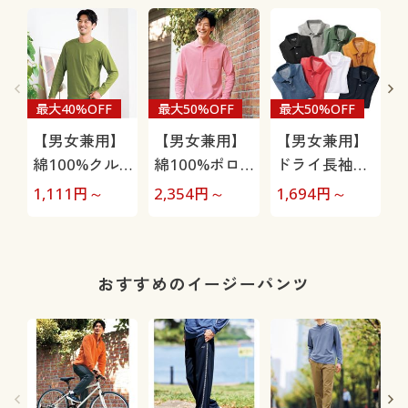
最大40%OFF
最大50%OFF
最大50%OFF
【男女兼用】
【男女兼用】
【男女兼用】
綿100%クル
綿100%ポロ
ドライ長袖ポ
ーネックTシ
シャツ(長袖)
ロシャツ/吸
1,111
円～
2,354
円～
1,694
円～
9
ャツ(長袖)
しっかり編地
汗・速乾・抗
の鹿の子素材
菌防臭・UVカ
を使用
ット機能付き
おすすめのイージーパンツ