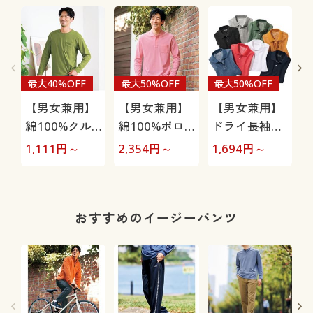
最大40%OFF
最大50%OFF
最大50%OFF
【男女兼用】
【男女兼用】
【男女兼用】
綿100%クル
綿100%ポロ
ドライ長袖ポ
ーネックTシ
シャツ(長袖)
ロシャツ/吸
1,111
円～
2,354
円～
1,694
円～
9
ャツ(長袖)
しっかり編地
汗・速乾・抗
の鹿の子素材
菌防臭・UVカ
を使用
ット機能付き
おすすめのイージーパンツ