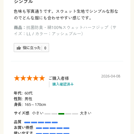
シンプル
色味も写真通りです。スウェット生地でシンプルな形な
のでどんな服にも合わせやすい感じです。
商品：
抗菌防臭・綿100%スウェットハーフジップ（サ
イズ：LL / カラー：アッシュブルー）
役に立った
0
2026-04-08
ご購入者様
購入確認済み
年代:
60代
性別:
男性
身長:
165～170cm
サイズ感
小さい
大きい
品質
お買い得感
使いやすさ