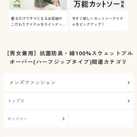
着るだけでサマになる主役級の
今すぐ欲しいカットソーアイテ
着
こだわりアイテムをラインナッ
ムをピックアップ！
日
プ
【男女兼用】抗菌防臭・綿100%スウェットプル
オーバー(ハーフジップタイプ)関連カテゴリ
メンズファッション
トップス
カットソー