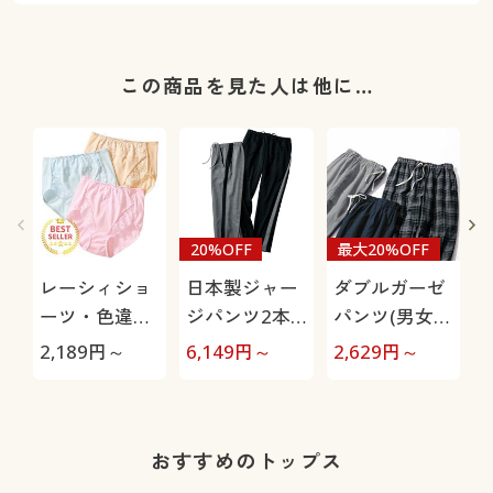
この商品を見た人は他に…
20%OFF
最大20%OFF
レーシィショ
日本製ジャー
ダブルガーゼ
ーツ・色違い
ジパンツ2本
パンツ(男女兼
3枚組(綿
組(吸汗速乾)
用)
極
2,189
円～
6,149
円～
2,629
円～
1
100%・はき
こみ丈スタン
ダード)
おすすめのトップス