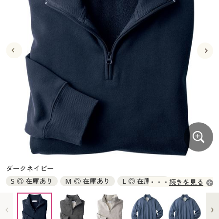
大きいサイズ
制服・スクールすべて
美容・健康・サプリメント
寝具・ベッド
制服・スクール
美容・健康通販すべて
家具・収納
キッチン・雑貨・日用品
バーゲン
大きいサイズ通販すべて
制服・学生服
カーテン・ラグ・ファブリック
大きいサイズ
制服・スクールすべて
美容・健康・サプリメント
寝具・ベッド
詳細検索
バーゲンセール
大きいサイズ レディース服
ジュニア・ティーンズ下着
バーゲン
大きいサイズ通販すべて
制服・学生服
カーテン・ラグ・ファブリック
商品カテゴリ一覧
シークレットセール
大きいサイズ レディース下着
詳細検索
バーゲンセール
大きいサイズ レディース服
ジュニア・ティーンズ下着
カタログ
大きいサイズ メンズ
商品カテゴリ一覧
シークレットセール
大きいサイズ レディース下着
カタログ・チラシからのご注文
カタログ
大きいサイズ 事務・制服
大きいサイズ メンズ
デジタルカタログ
カタログ・チラシからのご注文
ダークネイビー
大きいサイズ 事務・制服
S ◎ 在庫あり
M ◎ 在庫あり
L ◎ 在庫あり
続きを見る
カタログ無料プレゼント
デジタルカタログ
LL ◎ 在庫あり
3L ◎ 在庫あり
5L ◎ 在庫あり
7L × 完売
会員メニュー