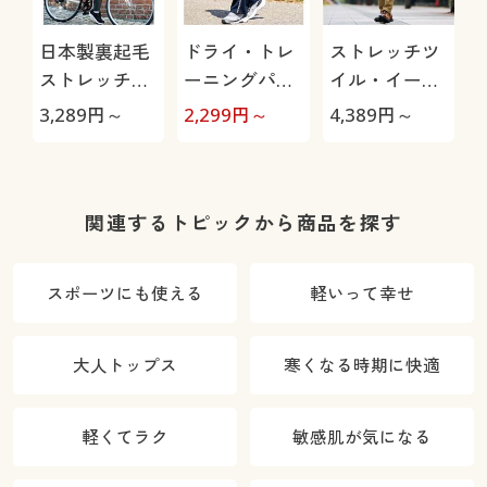
日本製裏起毛
ドライ・トレ
ストレッチツ
ストレッチパ
ーニングパン
イル・イージ
ンツ(ヨコスト
ツ(フィラ)股
ーパンツ
3,289
円～
2,299
円～
4,389
円～
4
レッチ)
下6丈展開(吸
汗・速乾機能
付き)
関連するトピックから商品を探す
スポーツにも使える
軽いって幸せ
大人トップス
寒くなる時期に快適
軽くてラク
敏感肌が気になる