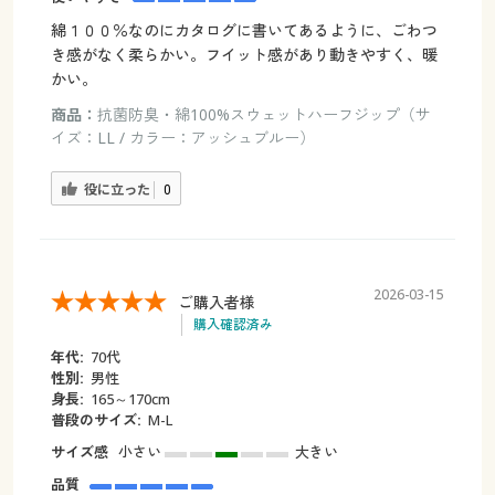
綿１００％なのにカタログに書いてあるように、ごわつ
き感がなく柔らかい。フイット感があり動きやすく、暖
かい。
商品：
抗菌防臭・綿100%スウェットハーフジップ（サ
イズ：LL / カラー：アッシュブルー）
役に立った
0
2026-03-15
ご購入者様
購入確認済み
年代:
70代
性別:
男性
身長:
165～170cm
普段のサイズ:
M-L
サイズ感
小さい
大きい
品質