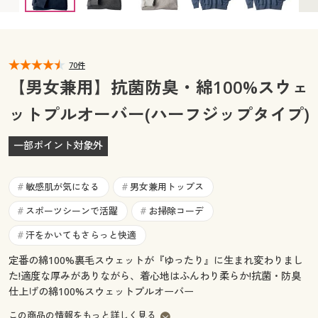
カタログ無料プレゼント
マイページ
会員メニュー
閲覧履歴
70件
マイページ
【男女兼用】抗菌防臭・綿100%スウェ
お気に入り
ットプルオーバー(ハーフジップタイプ)
閲覧履歴
サポート
一部ポイント対象外
お気に入り
ご利用ガイド
サポート
敏感肌が気になる
男女兼用トップス
#
#
よくある質問とお問い合わせ
スポーツシーンで活躍
お掃除コーデ
#
#
ご利用ガイド
汗をかいてもさらっと快適
#
よくある質問とお問い合わせ
定番の綿100%裏毛スウェットが『ゆったり』に生まれ変わりまし
た!適度な厚みがありながら、着心地はふんわり柔らか!抗菌・防臭
仕上げの綿100%スウェットプルオーバー
この商品の情報をもっと詳しく見る