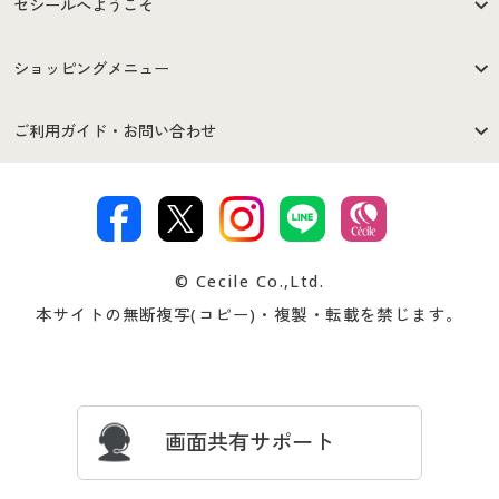
セシールへようこそ
はじめての方へ
ご利用環境について
ショッピングメニュー
セシールご利用規約
プライバシーポリシー
商品カテゴリ
バーゲンセール
ご利用ガイド・お問い合わせ
特定商取引法に基づく表示
古物営業法に基づく表示
カタログ・チラシからのご注
デジタルカタログ
ご注文は
お届けは
文
著作権・商標について
会社案内
交換・返品は
お支払は
カタログ無料プレゼント
特集一覧
© Cecile Co.,Ltd.
会員登録・お客様情報変更に
お客様番号・パスワードをお
本サイトの無断複写(コピー)・複製・転載を禁じます。
プレゼント＆キャンペーン
サイトマップ
ついて
忘れの場合
サイズガイド
よくある質問とお問い合わせ
画面共有サポート