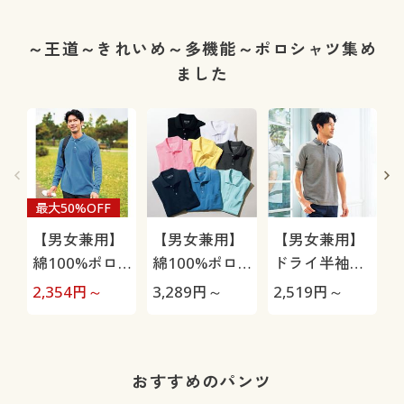
ーパジャマ(綿
100%)(半袖)
～王道～きれいめ～多機能～ポロシャツ集め
ました
最大50%OFF
【男女兼用】
【男女兼用】
【男女兼用】
綿100%ポロ
綿100%ポロ
ドライ半袖ポ
シャツ(長袖)
シャツ(半袖)
ロシャツ/吸汗
2,354
円～
3,289
円～
2,519
円～
1
しっかり編地
しっかり編地
速乾・抗菌防
の鹿の子素材
の鹿の子素材
臭・UVカット
を使用
を使用
機能付き
おすすめのパンツ