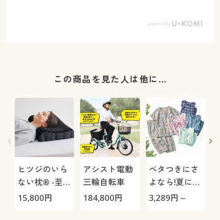
この商品を見た人は他に…
ヒツジのいら
アシスト電動
ベタつきにさ
ない枕® -至
三輪自転車
よなら!夏に心
極-
地いい爽やか
15,800
円
184,800
円
3,289
円～
4
前開きサッカ