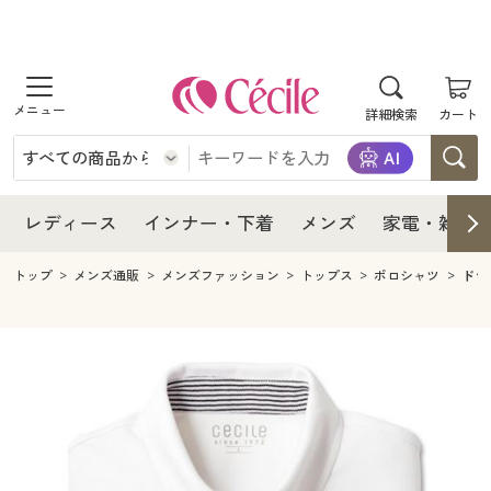
商品を探す
レディース
商品を探す
詳細検索
カート
インナー・下着
レディース通販すべて
レディース
メンズ
インナー・下着通販すべて
レディースファッション
インナー・下着
レディース通販すべて
レディース
インナー・下着
メンズ
家電・雑貨
家電・雑貨
メンズ通販すべて
女性下着
女性下着
メンズ
インナー・下着通販すべて
レディースファッション
トップ
メンズ通販
メンズファッション
トップス
ポロシャツ
ドラ
寝具・インテリア・家具
家電・雑貨すべて
メンズファッション
メンズ下着
家電・雑貨
メンズ通販すべて
女性下着
女性下着
美容・健康
寝具・インテリア・家具通販すべて
家電
メンズ下着
ジュニア・ティーンズ下着
寝具・インテリア・家具
家電・雑貨すべて
メンズファッション
メンズ下着
制服・スクール
美容・健康通販すべて
家具・収納
キッチン・雑貨・日用品
美容・健康
寝具・インテリア・家具通販すべて
家電
メンズ下着
ジュニア・ティーンズ下着