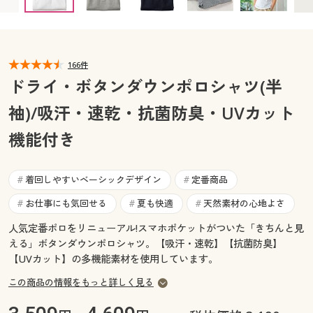
カタログ無料プレゼント
マイページ
会員メニュー
閲覧履歴
166件
マイページ
ドライ・ボタンダウンポロシャツ(半
お気に入り
袖)/吸汗・速乾・抗菌防臭・UVカット
閲覧履歴
機能付き
サポート
お気に入り
ご利用ガイド
着回しやすいベーシックデザイン
定番商品
#
#
サポート
お仕事にも気回せる
夏も快適
天然素材の心地よさ
#
#
#
よくある質問とお問い合わせ
ご利用ガイド
人気定番ポロをリニューアル!スマホポケットがついた「きちんと見
える」ボタンダウンポロシャツ。【吸汗・速乾】【抗菌防臭】
よくある質問とお問い合わせ
【UVカット】の多機能素材を使用しています。
この商品の情報をもっと詳しく見る