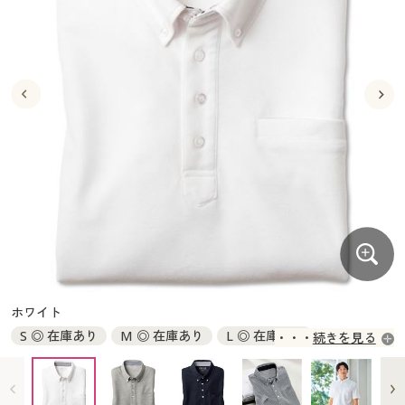
大きいサイズ
制服・スクールすべて
美容・健康・サプリメント
寝具・ベッド
制服・スクール
美容・健康通販すべて
家具・収納
キッチン・雑貨・日用品
バーゲン
大きいサイズ通販すべて
制服・学生服
カーテン・ラグ・ファブリック
大きいサイズ
制服・スクールすべて
美容・健康・サプリメント
寝具・ベッド
詳細検索
バーゲンセール
大きいサイズ レディース服
ジュニア・ティーンズ下着
バーゲン
大きいサイズ通販すべて
制服・学生服
カーテン・ラグ・ファブリック
商品カテゴリ一覧
シークレットセール
大きいサイズ レディース下着
詳細検索
バーゲンセール
大きいサイズ レディース服
ジュニア・ティーンズ下着
カタログ
大きいサイズ メンズ
商品カテゴリ一覧
シークレットセール
大きいサイズ レディース下着
カタログ・チラシからのご注文
カタログ
大きいサイズ 事務・制服
大きいサイズ メンズ
デジタルカタログ
カタログ・チラシからのご注文
ホワイト
大きいサイズ 事務・制服
S ◎ 在庫あり
M ◎ 在庫あり
L ◎ 在庫あり
続きを見る
カタログ無料プレゼント
デジタルカタログ
LL ◎ 在庫あり
3L ◎ 在庫あり
5L ◎ 在庫あり
会員メニュー