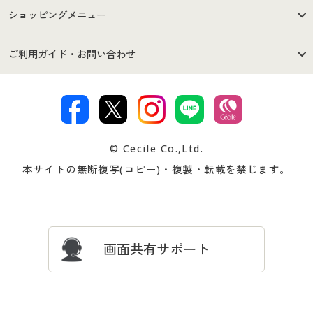
はじめての方へ
ご利用環境について
ショッピングメニュー
セシールご利用規約
プライバシーポリシー
商品カテゴリ
バーゲンセール
ご利用ガイド・お問い合わせ
特定商取引法に基づく表示
古物営業法に基づく表示
カタログ・チラシからのご注
デジタルカタログ
ご注文は
お届けは
文
著作権・商標について
会社案内
交換・返品は
お支払は
カタログ無料プレゼント
特集一覧
© Cecile Co.,Ltd.
会員登録・お客様情報変更に
お客様番号・パスワードをお
本サイトの無断複写(コピー)・複製・転載を禁じます。
プレゼント＆キャンペーン
サイトマップ
ついて
忘れの場合
サイズガイド
よくある質問とお問い合わせ
画面共有サポート