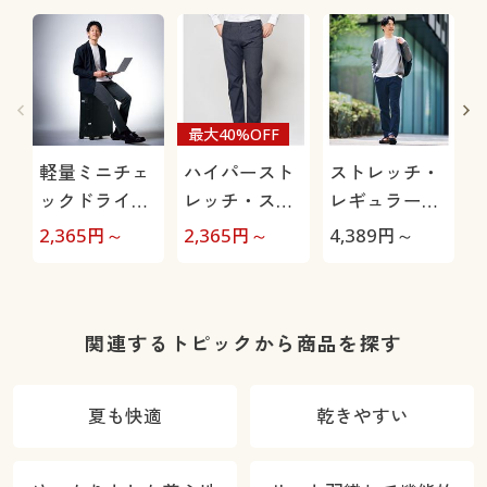
最大40%OFF
軽量ミニチェ
ハイパースト
ストレッチ・
ックドライイ
レッチ・スト
レギュラーフ
ージーパンツ
レートシルエ
ィットツータ
2,365
円～
2,365
円～
4,389
円～
4
(ストレッチ)
ットパンツ(股
ックチノ
上浅め)
関連するトピックから商品を探す
夏も快適
乾きやすい