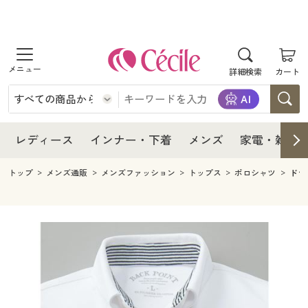
商品を探す
レディース
商品を探す
詳細検索
カート
インナー・下着
レディース通販すべて
レディース
メンズ
インナー・下着通販すべて
レディースファッション
インナー・下着
レディース通販すべて
レディース
インナー・下着
メンズ
家電・雑貨
家電・雑貨
メンズ通販すべて
女性下着
女性下着
メンズ
インナー・下着通販すべて
レディースファッション
トップ
メンズ通販
メンズファッション
トップス
ポロシャツ
ドラ
寝具・インテリア・家具
家電・雑貨すべて
メンズファッション
メンズ下着
家電・雑貨
メンズ通販すべて
女性下着
女性下着
美容・健康
寝具・インテリア・家具通販すべて
家電
メンズ下着
ジュニア・ティーンズ下着
寝具・インテリア・家具
家電・雑貨すべて
メンズファッション
メンズ下着
制服・スクール
美容・健康通販すべて
家具・収納
キッチン・雑貨・日用品
美容・健康
寝具・インテリア・家具通販すべて
家電
メンズ下着
ジュニア・ティーンズ下着