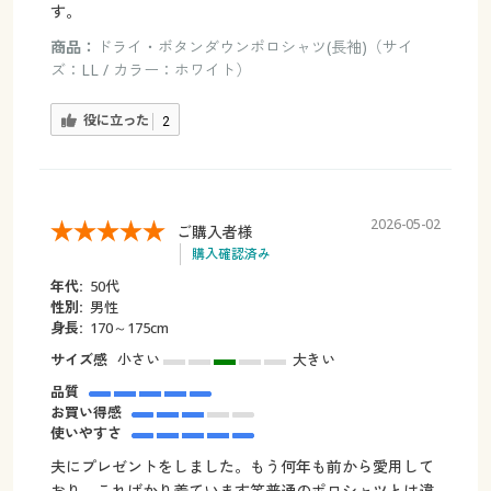
す。
商品：
ドライ・ボタンダウンポロシャツ(長袖)（サイ
ズ：LL / カラー：ホワイト）
役に立った
2
2026-05-02
ご購入者様
購入確認済み
年代:
50代
性別:
男性
身長:
170～175cm
サイズ感
小さい
大きい
品質
お買い得感
使いやすさ
夫にプレゼントをしました。もう何年も前から愛用して
おり、こればかり着ています笑普通のポロシャツとは違