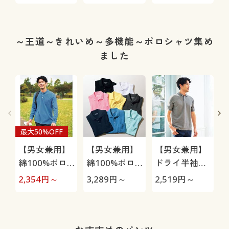
05S/HRC-10S
～王道～きれいめ～多機能～ポロシャツ集め
ました
最大50%OFF
【男女兼用】
【男女兼用】
【男女兼用】
綿100%ポロ
綿100%ポロ
ドライ半袖ポ
シャツ(長袖)
シャツ(半袖)
ロシャツ/吸汗
2,354
円～
3,289
円～
2,519
円～
1
しっかり編地
しっかり編地
速乾・抗菌防
の鹿の子素材
の鹿の子素材
臭・UVカット
を使用
を使用
機能付き