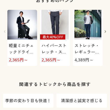
おすすめのパンツ
最大40%OFF
軽量ミニチェ
ハイパースト
ストレッチ・
ックドライイ
レッチ・スト
レギュラーフ
ージーパンツ
レートシルエ
ィットツータ
2,365
円～
2,365
円～
4,389
円～
4
(ストレッチ)
ットパンツ(股
ックチノ
上浅め)
関連するトピックから商品を探す
季節の変わり目も快適！
清潔感と誠実さ感じる