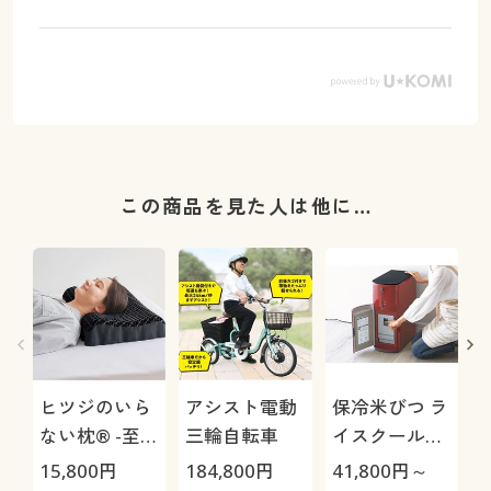
この商品を見た人は他に…
ヒツジのいら
アシスト電動
保冷米びつ ラ
ない枕® -至
三輪自転車
イスクール
極-
HRC-
15,800
円
184,800
円
41,800
円～
2