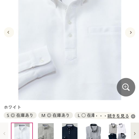
大きいサイズ
制服・スクールすべて
美容・健康・サプリメント
寝具・ベッド
制服・スクール
美容・健康通販すべて
家具・収納
キッチン・雑貨・日用品
バーゲン
大きいサイズ通販すべて
制服・学生服
カーテン・ラグ・ファブリック
大きいサイズ
制服・スクールすべて
美容・健康・サプリメント
寝具・ベッド
詳細検索
バーゲンセール
大きいサイズ レディース服
ジュニア・ティーンズ下着
バーゲン
大きいサイズ通販すべて
制服・学生服
カーテン・ラグ・ファブリック
商品カテゴリ一覧
シークレットセール
大きいサイズ レディース下着
詳細検索
バーゲンセール
大きいサイズ レディース服
ジュニア・ティーンズ下着
カタログ
大きいサイズ メンズ
商品カテゴリ一覧
シークレットセール
大きいサイズ レディース下着
カタログ・チラシからのご注文
カタログ
大きいサイズ 事務・制服
大きいサイズ メンズ
デジタルカタログ
カタログ・チラシからのご注文
ホワイト
大きいサイズ 事務・制服
S ◎ 在庫あり
M ◎ 在庫あり
L ○ 在庫わずか
続きを見る
カタログ無料プレゼント
デジタルカタログ
LL ◎ 在庫あり
3L ◎ 在庫あり
5L ◎ 在庫あり
会員メニュー