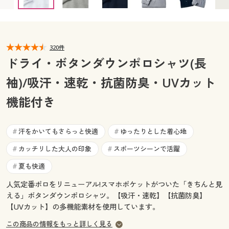
カタログ無料プレゼント
マイページ
会員メニュー
閲覧履歴
320件
マイページ
ドライ・ボタンダウンポロシャツ(長
お気に入り
袖)/吸汗・速乾・抗菌防臭・UVカット
閲覧履歴
機能付き
サポート
お気に入り
ご利用ガイド
汗をかいてもさらっと快適
ゆったりとした着心地
#
#
サポート
カッチリした大人の印象
スポーツシーンで活躍
#
#
よくある質問とお問い合わせ
ご利用ガイド
夏も快適
#
人気定番ポロをリニューアル!スマホポケットがついた「きちんと見
よくある質問とお問い合わせ
える」ボタンダウンポロシャツ。【吸汗・速乾】【抗菌防臭】
【UVカット】の多機能素材を使用しています。
この商品の情報をもっと詳しく見る