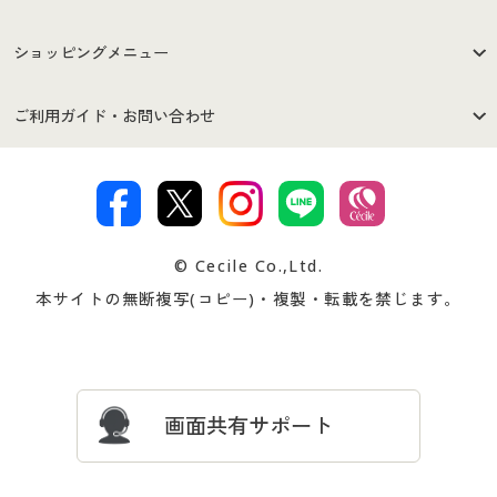
はじめての方へ
ご利用環境について
ショッピングメニュー
セシールご利用規約
プライバシーポリシー
商品カテゴリ
バーゲンセール
ご利用ガイド・お問い合わせ
特定商取引法に基づく表示
古物営業法に基づく表示
カタログ・チラシからのご注
デジタルカタログ
ご注文は
お届けは
文
著作権・商標について
会社案内
交換・返品は
お支払は
カタログ無料プレゼント
特集一覧
© Cecile Co.,Ltd.
会員登録・お客様情報変更に
お客様番号・パスワードをお
本サイトの無断複写(コピー)・複製・転載を禁じます。
プレゼント＆キャンペーン
サイトマップ
ついて
忘れの場合
サイズガイド
よくある質問とお問い合わせ
画面共有サポート