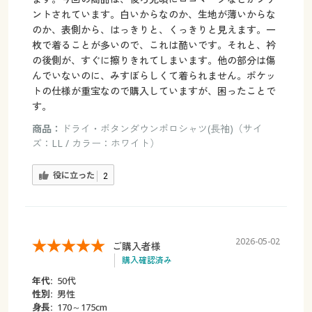
ントされています。白いからなのか、生地が薄いからな
のか、表側から、はっきりと、くっきりと見えます。一
枚で着ることが多いので、これは酷いです。それと、衿
の後側が、すぐに擦りきれてしまいます。他の部分は傷
んでいないのに、みすぼらしくて着られません。ポケッ
トの仕様が重宝なので購入していますが、困ったことで
す。
商品：
ドライ・ボタンダウンポロシャツ(長袖)（サイ
ズ：LL / カラー：ホワイト）
役に立った
2
2026-05-02
ご購入者様
購入確認済み
年代:
50代
性別:
男性
身長:
170～175cm