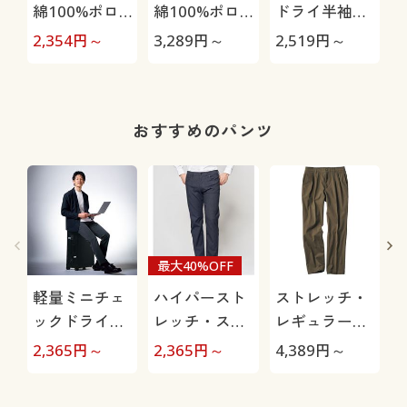
綿100%ポロ
綿100%ポロ
ドライ半袖ポ
シャツ(長袖)
シャツ(半袖)
ロシャツ/吸汗
2,354
円～
3,289
円～
2,519
円～
1
しっかり編地
しっかり編地
速乾・抗菌防
の鹿の子素材
の鹿の子素材
臭・UVカット
を使用
を使用
機能付き
おすすめのパンツ
最大40%OFF
軽量ミニチェ
ハイパースト
ストレッチ・
ックドライイ
レッチ・スト
レギュラーフ
ージーパンツ
レートシルエ
ィットツータ
2,365
円～
2,365
円～
4,389
円～
4
(ストレッチ)
ットパンツ(股
ックチノ
上浅め)