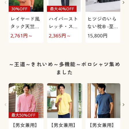
30%OFF
最大40%OFF
レイヤード風
ハイパースト
ヒツジのいら
タック天竺カ
レッチ・スト
ない枕® -至
ットソー(長
レートシルエ
極-
2,761
円～
2,365
円～
15,800
円
1
袖)
ットパンツ(股
上浅め)
～王道～きれいめ～多機能～ポロシャツ集め
ました
最大50%OFF
【男女兼用】
【男女兼用】
【男女兼用】