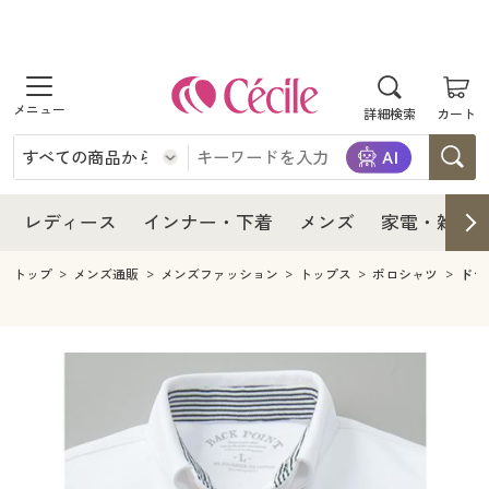
商品を探す
レディース
商品を探す
詳細検索
カート
インナー・下着
レディース通販すべて
レディース
メンズ
インナー・下着通販すべて
レディースファッション
インナー・下着
レディース通販すべて
レディース
インナー・下着
メンズ
家電・雑貨
家電・雑貨
メンズ通販すべて
女性下着
女性下着
メンズ
インナー・下着通販すべて
レディースファッション
トップ
メンズ通販
メンズファッション
トップス
ポロシャツ
ドラ
寝具・インテリア・家具
家電・雑貨すべて
メンズファッション
メンズ下着
家電・雑貨
メンズ通販すべて
女性下着
女性下着
美容・健康
寝具・インテリア・家具通販すべて
家電
メンズ下着
ジュニア・ティーンズ下着
寝具・インテリア・家具
家電・雑貨すべて
メンズファッション
メンズ下着
制服・スクール
美容・健康通販すべて
家具・収納
キッチン・雑貨・日用品
美容・健康
寝具・インテリア・家具通販すべて
家電
メンズ下着
ジュニア・ティーンズ下着