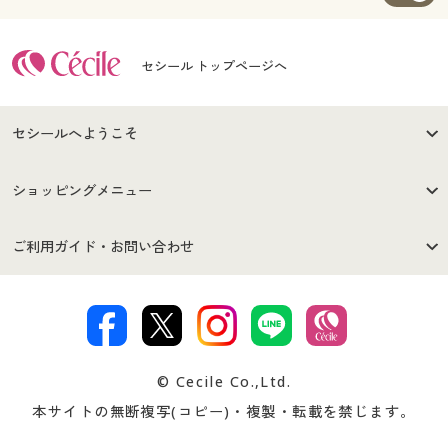
セシール トップページへ
セシールへようこそ
はじめての方へ
ご利用環境について
ショッピングメニュー
セシールご利用規約
プライバシーポリシー
商品カテゴリ
バーゲンセール
ご利用ガイド・お問い合わせ
特定商取引法に基づく表示
古物営業法に基づく表示
カタログ・チラシからのご注
デジタルカタログ
ご注文は
お届けは
文
著作権・商標について
会社案内
交換・返品は
お支払は
カタログ無料プレゼント
特集一覧
© Cecile Co.,Ltd.
会員登録・お客様情報変更に
お客様番号・パスワードをお
本サイトの無断複写(コピー)・複製・転載を禁じます。
プレゼント＆キャンペーン
サイトマップ
ついて
忘れの場合