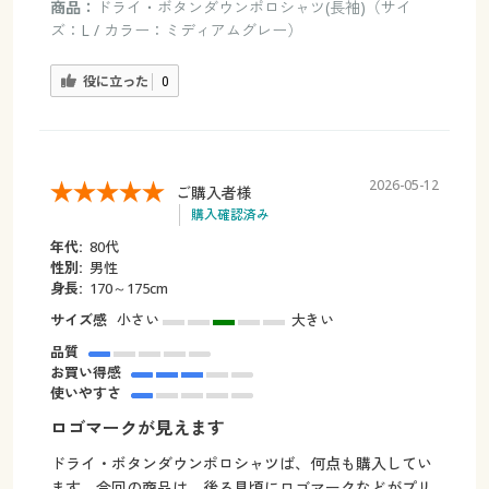
商品：
ドライ・ボタンダウンポロシャツ(長袖)（サイ
ズ：L / カラー：ミディアムグレー）
役に立った
0
2026-05-12
ご購入者様
購入確認済み
年代:
80代
性別:
男性
身長:
170～175cm
サイズ感
小さい
大きい
品質
お買い得感
使いやすさ
ロゴマークが見えます
ドライ・ボタンダウンポロシャツば、何点も購入してい
ます。今回の商品は、後ろ見頃にロゴマークなどがプリ