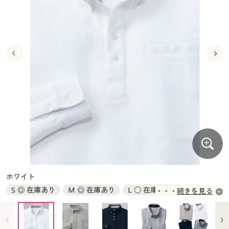
大きいサイズ
制服・スクールすべて
美容・健康・サプリメント
寝具・ベッド
制服・スクール
美容・健康通販すべて
家具・収納
キッチン・雑貨・日用品
バーゲン
大きいサイズ通販すべて
制服・学生服
カーテン・ラグ・ファブリック
大きいサイズ
制服・スクールすべて
美容・健康・サプリメント
寝具・ベッド
詳細検索
バーゲンセール
大きいサイズ レディース服
ジュニア・ティーンズ下着
バーゲン
大きいサイズ通販すべて
制服・学生服
カーテン・ラグ・ファブリック
商品カテゴリ一覧
シークレットセール
大きいサイズ レディース下着
詳細検索
バーゲンセール
大きいサイズ レディース服
ジュニア・ティーンズ下着
カタログ
大きいサイズ メンズ
商品カテゴリ一覧
シークレットセール
大きいサイズ レディース下着
カタログ・チラシからのご注文
カタログ
大きいサイズ 事務・制服
大きいサイズ メンズ
デジタルカタログ
カタログ・チラシからのご注文
ホワイト
大きいサイズ 事務・制服
S ◎ 在庫あり
M ◎ 在庫あり
L ○ 在庫わずか
続きを見る
カタログ無料プレゼント
デジタルカタログ
LL ◎ 在庫あり
3L ◎ 在庫あり
5L ◎ 在庫あり
会員メニュー