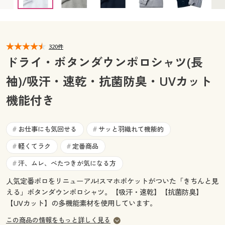
カタログ無料プレゼント
マイページ
会員メニュー
閲覧履歴
320件
マイページ
ドライ・ボタンダウンポロシャツ(長
お気に入り
袖)/吸汗・速乾・抗菌防臭・UVカット
閲覧履歴
機能付き
サポート
お気に入り
ご利用ガイド
お仕事にも気回せる
サッと羽織れて機能的
#
#
サポート
軽くてラク
定番商品
#
#
よくある質問とお問い合わせ
ご利用ガイド
汗、ムレ、べたつきが気になる方
#
人気定番ポロをリニューアル!スマホポケットがついた「きちんと見
よくある質問とお問い合わせ
える」ボタンダウンポロシャツ。【吸汗・速乾】【抗菌防臭】
【UVカット】の多機能素材を使用しています。
この商品の情報をもっと詳しく見る