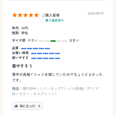
2026-08-01
ご購入者様
購入確認済み
年代:
50代
性別:
男性
サイズ感
小さい
大きい
品質
お買い得感
使いやすさ
着やすそう
薄手の長袖Ｔシャツを探していたのでちょうどよかった
です。
商品：
綿100%ヘンリーネックTシャツ(長袖)（サイズ：
M / カラー：モスグリーン）
役に立った
0