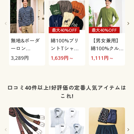
最大40%OFF
最大40%OFF
無地&ボーダ
綿100%プリ
【男女兼用】
ーロン
ントTシャツ
綿100%クル
T(POLO BCS)
(長袖)/抗菌防
ーネックTシ
3,289
円
1,639
円～
1,111
円～
9
臭
ャツ(長袖)
口コミ40件以上!好評価の定番人気アイテムは
これ!