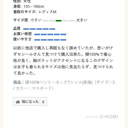
性別:
女性
身長:
155～160cm
普段のサイズ:
レディスM
サイズ感
小さい
大きい
品質
お買い得感
使いやすさ
以前に他店で購入し再販もなく諦めていたが、思いがけ
ずセシールさんで見つけて購入出来た。綿100%で着心
地が良く、胸ポケットがアクセントになるこのデザイン
は女子も着られるサイズは他に見当たらず、見つけられ
て良かった。
商品：
綿100%ヘンリーネックTシャツ(長袖)（サイズ：S
/ カラー：マスタード）
役に立った
0