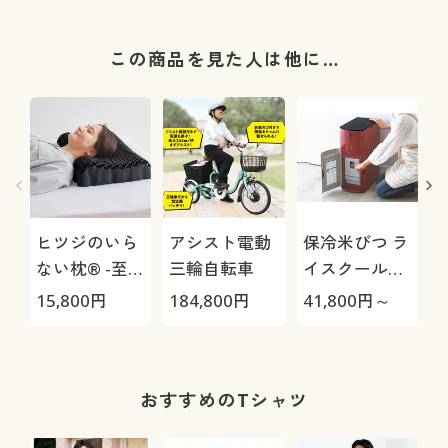
この商品を見た人は他に…
ヒツジのいら
アシスト電動
保冷米びつ ラ
ない枕® -至
三輪自転車
イスクール
(
極-
HRC-
15,800
円
184,800
円
41,800
円～
2
05S/HRC-10S
おすすめのTシャツ