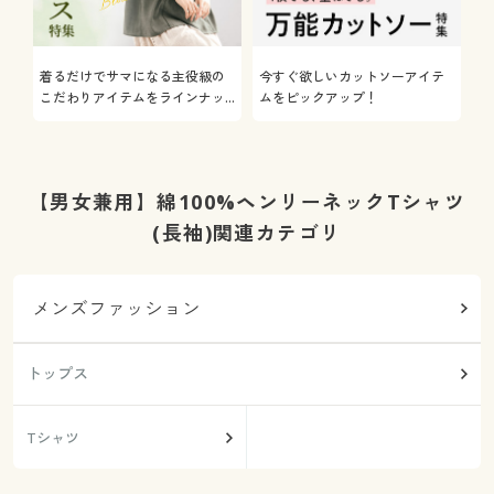
着るだけでサマになる主役級の
今すぐ欲しいカットソーアイテ
着
こだわりアイテムをラインナッ
ムをピックアップ！
日
プ
【男女兼用】綿100%ヘンリーネックTシャツ
(長袖)関連カテゴリ
メンズファッション
トップス
Tシャツ