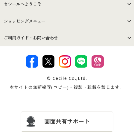
セシールへようこそ
はじめての方へ
ご利用環境について
ショッピングメニュー
セシールご利用規約
プライバシーポリシー
商品カテゴリ
バーゲンセール
ご利用ガイド・お問い合わせ
特定商取引法に基づく表示
古物営業法に基づく表示
カタログ・チラシからのご注
デジタルカタログ
ご注文は
お届けは
文
著作権・商標について
会社案内
交換・返品は
お支払は
カタログ無料プレゼント
特集一覧
© Cecile Co.,Ltd.
会員登録・お客様情報変更に
お客様番号・パスワードをお
本サイトの無断複写(コピー)・複製・転載を禁じます。
プレゼント＆キャンペーン
サイトマップ
ついて
忘れの場合
サイズガイド
よくある質問とお問い合わせ
画面共有サポート