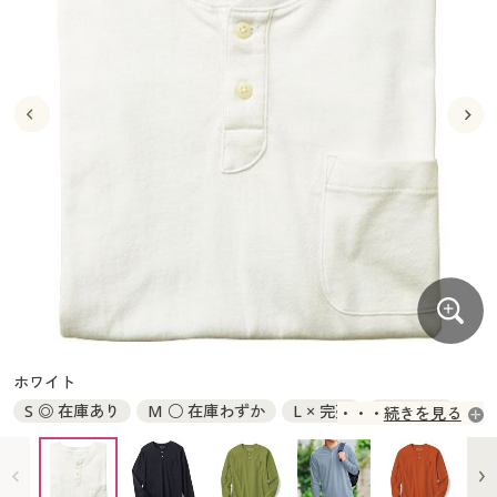
大きいサイズ
制服・スクールすべて
美容・健康・サプリメント
寝具・ベッド
制服・スクール
美容・健康通販すべて
家具・収納
キッチン・雑貨・日用品
バーゲン
大きいサイズ通販すべて
制服・学生服
カーテン・ラグ・ファブリック
大きいサイズ
制服・スクールすべて
美容・健康・サプリメント
寝具・ベッド
詳細検索
バーゲンセール
大きいサイズ レディース服
ジュニア・ティーンズ下着
バーゲン
大きいサイズ通販すべて
制服・学生服
カーテン・ラグ・ファブリック
商品カテゴリ一覧
シークレットセール
大きいサイズ レディース下着
詳細検索
バーゲンセール
大きいサイズ レディース服
ジュニア・ティーンズ下着
カタログ
大きいサイズ メンズ
商品カテゴリ一覧
シークレットセール
大きいサイズ レディース下着
カタログ・チラシからのご注文
カタログ
大きいサイズ 事務・制服
大きいサイズ メンズ
デジタルカタログ
カタログ・チラシからのご注文
ホワイト
大きいサイズ 事務・制服
S ◎ 在庫あり
M ○ 在庫わずか
L × 完売
LL × 完売
続きを見る
カタログ無料プレゼント
デジタルカタログ
3L ◎ 在庫あり
5L ◎ 在庫あり
7L ○ 在庫わずか
会員メニュー