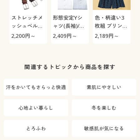
ストレッチメ
形態安定Yシ
色・柄違い3
ッシュベルト/
ャツ(長袖)/出
枚組 プリント
穴あけ不要 編
張・洗い替え
トランクス/綿
2,200
円～
2,409
円～
2,189
円～
1
みこみメッシ
対策
100%(前開き)
ュ
関連するトピックから商品を探す
汗をかいてもさらっと快適
素肌にやさしい
心地よい暮らし
冬を楽しむ
とろふわ
敏感肌が気になる