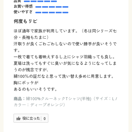
品質
お買い得感
使いやすさ
何度もリピ
ほぼ通年で家族が利用しています。（冬は同シリーズ七
分・長袖もたまに）
汗取りが良くごわごわしないので使い勝手が良いそうで
す。
一枚で着ても着映えするし上にシャツ羽織っても良し。
夏場は洗ってもすぐに臭いが気になるようになってしま
うのが残念ですが、
綿100％の証だなと思って洗い替え多めに用意します。
胸にポッケが
あるのもいいそうです。
商品：
綿100%クルーネックTシャツ(半袖)（サイズ：L /
カラー：ディープオレンジ）
役に立った
0