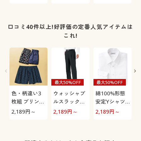
袖)
シャツ(長袖)
ャツ(長袖)
口コミ40件以上!好評価の定番人気アイテムは
これ!
最大50%OFF
最大50%OFF
色・柄違い3
ウォッシャブ
綿100%形態
枚組 プリント
ルスラックス
安定Yシャツ
トランクス/綿
(ツータック)
(長袖)(形態安
2,189
円～
2,189
円～
2,189
円～
1
100%(前開き)
(洗濯機OK)
定・防シワ・
防汚加工付き)