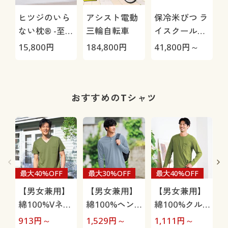
ヒツジのいら
アシスト電動
保冷米びつ ラ
ない枕® -至
三輪自転車
イスクール
極-
HRC-
15,800
円
184,800
円
41,800
円～
3
05S/HRC-10S
おすすめのTシャツ
O
最大40%OFF
最大30%OFF
最大40%OFF
【男女兼用】
【男女兼用】
【男女兼用】
綿100%Vネッ
綿100%ヘン
綿100%クル
クTシャツ(半
リーネックT
ーネックTシ
913
円～
1,529
円～
1,111
円～
2