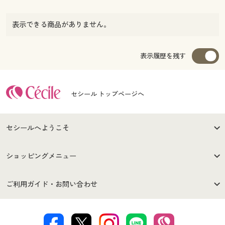
表示できる商品がありません。
表示履歴を残す
セシール トップページへ
セシールへようこそ
はじめての方へ
ご利用環境について
ショッピングメニュー
セシールご利用規約
プライバシーポリシー
商品カテゴリ
バーゲンセール
ご利用ガイド・お問い合わせ
特定商取引法に基づく表示
古物営業法に基づく表示
カタログ・チラシからのご注
デジタルカタログ
ご注文は
お届けは
文