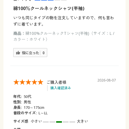
綿100％クールネックシャツ(半袖)
いつも同じタイプの物を注文していますので、何も言わ
ずに着ています。
商品：
綿100%クルーネックTシャツ(半袖)（サイズ：L /
カラー：ホワイト）
役に立った
0
2026-08-07
ご購入者様
購入確認済み
年代:
50代
性別:
男性
身長:
170～175cm
普段のサイズ:
L～LL
サイズ感
小さい
大きい