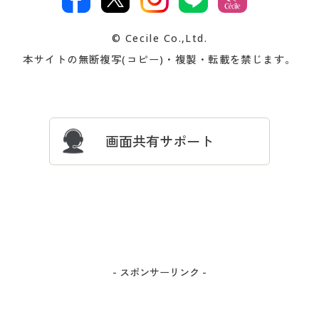
著作権・商標について
会社案内
交換・返品は
お支払は
カタログ無料プレゼント
特集一覧
© Cecile Co.,Ltd.
会員登録・お客様情報変更に
お客様番号・パスワードをお
本サイトの無断複写(コピー)・複製・転載を禁じます。
プレゼント＆キャンペーン
サイトマップ
ついて
忘れの場合
サイズガイド
よくある質問とお問い合わせ
画面共有サポート
- スポンサーリンク -