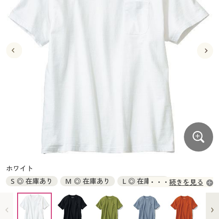
大きいサイズ
制服・スクールすべて
美容・健康・サプリメント
寝具・ベッド
制服・スクール
美容・健康通販すべて
家具・収納
キッチン・雑貨・日用品
バーゲン
大きいサイズ通販すべて
制服・学生服
カーテン・ラグ・ファブリック
大きいサイズ
制服・スクールすべて
美容・健康・サプリメント
寝具・ベッド
詳細検索
バーゲンセール
大きいサイズ レディース服
ジュニア・ティーンズ下着
バーゲン
大きいサイズ通販すべて
制服・学生服
カーテン・ラグ・ファブリック
商品カテゴリ一覧
シークレットセール
大きいサイズ レディース下着
詳細検索
バーゲンセール
大きいサイズ レディース服
ジュニア・ティーンズ下着
カタログ
大きいサイズ メンズ
商品カテゴリ一覧
シークレットセール
大きいサイズ レディース下着
カタログ・チラシからのご注文
カタログ
大きいサイズ 事務・制服
大きいサイズ メンズ
デジタルカタログ
カタログ・チラシからのご注文
ホワイト
大きいサイズ 事務・制服
S ◎ 在庫あり
M ◎ 在庫あり
L ◎ 在庫あり
続きを見る
カタログ無料プレゼント
デジタルカタログ
LL ◎ 在庫あり
3L ◎ 在庫あり
5L ◎ 在庫あり
7L ◎ 在庫あり
会員メニュー