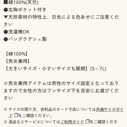
■綿100%(天竺)
●左胸ポケット付き
▼天然素材の特性上、日光による色あせにご注意くだ
さい
●洗濯機OK
●バングラデシュ製
【綿100%】
【男女兼用】
【大きいサイズ・小さいサイズも展開】(S～7L)
※男女兼用アイテムは男性のサイズ設定となっており
ますので女性の方はワンサイズ下を目安にお選びくだ
さい
※ サイズの測り方、衣料品のヌード寸法については
共通サイズガイ
ド
をご確認ください。
※ 返品などサービスについては
ご利用ガイド
をご確認くださ