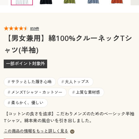
カタログ無料プレゼント
マイページ
会員メニュー
閲覧履歴
859件
マイページ
【男女兼用】綿100%クルーネックTシ
お気に入り
ャツ(半袖)
閲覧履歴
サポート
一部ポイント対象外
お気に入り
ご利用ガイド
サポート
サラッとした履き心地
大人トップス
#
#
よくある質問とお問い合わせ
メンズTシャツ・カットソー
上質な素材感
#
#
ご利用ガイド
柔らかく、優しい
#
よくある質問とお問い合わせ
【コットンの良さを追求】こだわりメンズのためのベーシック半袖
Tシャツ。綿本来の風合いを引き出しました。
この商品の情報をもっと詳しく見る