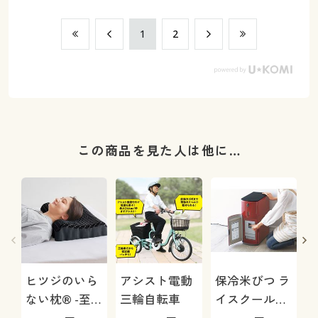
​1
​2
この商品を見た人は他に…
ヒツジのいら
アシスト電動
保冷米びつ ラ
ない枕® -至
三輪自転車
イスクール
(
極-
HRC-