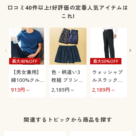
き
口コミ40件以上!好評価の定番人気アイテムは
これ!
最大40%OFF
最大50%OFF
【男女兼用】
色・柄違い3
ウォッシャブ
綿100%クル
枚組 プリント
ルスラックス
ーネックTシ
トランクス/綿
(ツータック)
913
円～
2,189
円～
2,189
円～
2
ャツ(半袖)
100%(前開き)
(洗濯機OK)
関連するトピックから商品を探す