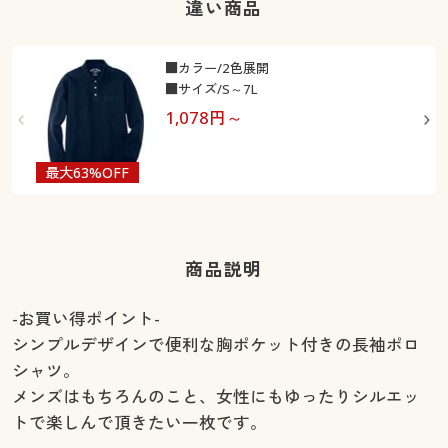
違い商品
■カラー/2色展開
■サイズ/S～7L
1,078
円～
最大63%OFF
最
商品説明
-お買い得ポイント-
シンプルデザインで便利な胸ポケット付きの長袖ポロ
シャツ。
メンズはもちろんのこと、女性にもゆったりシルエッ
トで楽しんで頂きたい一枚です。