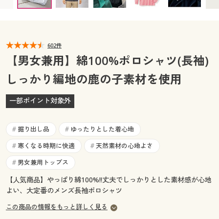
カタログ無料プレゼント
マイページ
会員メニュー
閲覧履歴
602件
マイページ
【男女兼用】綿100%ポロシャツ(長袖)
お気に入り
しっかり編地の鹿の子素材を使用
閲覧履歴
サポート
一部ポイント対象外
お気に入り
ご利用ガイド
サポート
掘り出し品
ゆったりとした着心地
#
#
よくある質問とお問い合わせ
寒くなる時期に快適
天然素材の心地よさ
#
#
ご利用ガイド
男女兼用トップス
#
よくある質問とお問い合わせ
【人気商品】やっぱり綿100%!!丈夫でしっかりとした素材感が心地
よい、大定番のメンズ長袖ポロシャツ
この商品の情報をもっと詳しく見る