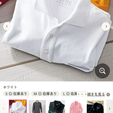
大きいサイズ
制服・スクールすべて
美容・健康・サプリメント
寝具・ベッド
制服・スクール
美容・健康通販すべて
家具・収納
キッチン・雑貨・日用品
バーゲン
大きいサイズ通販すべて
制服・学生服
カーテン・ラグ・ファブリック
大きいサイズ
制服・スクールすべて
美容・健康・サプリメント
寝具・ベッド
詳細検索
バーゲンセール
大きいサイズ レディース服
ジュニア・ティーンズ下着
バーゲン
大きいサイズ通販すべて
制服・学生服
カーテン・ラグ・ファブリック
商品カテゴリ一覧
シークレットセール
大きいサイズ レディース下着
詳細検索
バーゲンセール
大きいサイズ レディース服
ジュニア・ティーンズ下着
カタログ
大きいサイズ メンズ
商品カテゴリ一覧
シークレットセール
大きいサイズ レディース下着
カタログ・チラシからのご注文
カタログ
大きいサイズ 事務・制服
大きいサイズ メンズ
デジタルカタログ
カタログ・チラシからのご注文
ホワイト
大きいサイズ 事務・制服
S ◎ 在庫あり
M ◎ 在庫あり
L ◎ 在庫あり
続きを見る
カタログ無料プレゼント
デジタルカタログ
LL ◎ 在庫あり
3L ◎ 在庫あり
4L ◎ 在庫あり
5L ◎ 在庫あり
6L ◎ 在庫あり
7L ◎ 在庫あり
会員メニュー