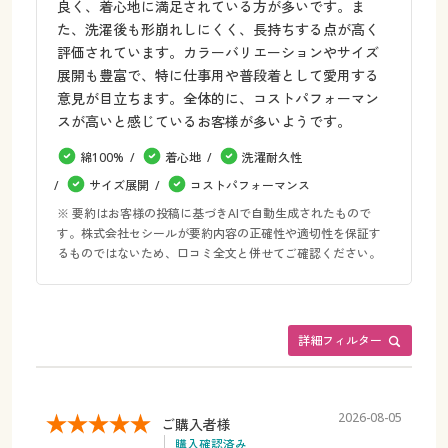
良く、着心地に満足されている方が多いです。ま
た、洗濯後も形崩れしにくく、長持ちする点が高く
評価されています。カラーバリエーションやサイズ
展開も豊富で、特に仕事用や普段着として愛用する
意見が目立ちます。全体的に、コストパフォーマン
スが高いと感じているお客様が多いようです。
綿100%
着心地
洗濯耐久性
サイズ展開
コストパフォーマンス
※ 要約はお客様の投稿に基づきAIで自動生成されたもので
す。株式会社セシールが要約内容の正確性や適切性を保証す
るものではないため、口コミ全文と併せてご確認ください。
詳細フィルター
2026-08-05
ご購入者様
購入確認済み