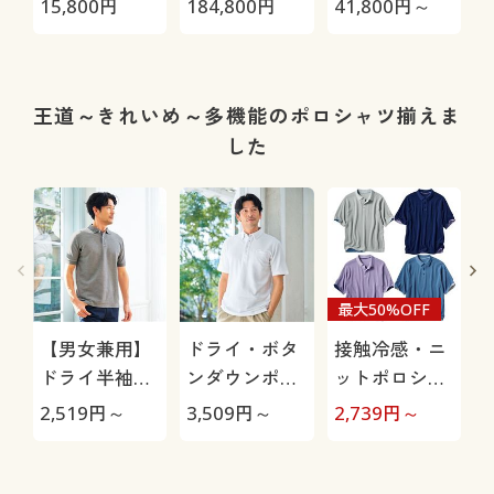
15,800
円
184,800
円
41,800
円～
2
05S/HRC-10S
王道～きれいめ～多機能のポロシャツ揃えま
した
最大50%OFF
【男女兼用】
ドライ・ボタ
接触冷感・ニ
ドライ半袖ポ
ンダウンポロ
ットポロシャ
ロシャツ/吸汗
シャツ(半袖)/
ツ
袖
2,519
円～
3,509
円～
2,739
円～
2
速乾・抗菌防
吸汗・速乾・
臭・UVカット
抗菌防臭・UV
機能付き
カット機能付