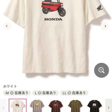
大きいサイズ
制服・スクールすべて
美容・健康・サプリメント
寝具・ベッド
制服・スクール
美容・健康通販すべて
家具・収納
キッチン・雑貨・日用品
バーゲン
大きいサイズ通販すべて
制服・学生服
カーテン・ラグ・ファブリック
大きいサイズ
制服・スクールすべて
美容・健康・サプリメント
寝具・ベッド
詳細検索
バーゲンセール
大きいサイズ レディース服
ジュニア・ティーンズ下着
バーゲン
大きいサイズ通販すべて
制服・学生服
カーテン・ラグ・ファブリック
商品カテゴリ一覧
シークレットセール
大きいサイズ レディース下着
詳細検索
バーゲンセール
大きいサイズ レディース服
ジュニア・ティーンズ下着
カタログ
大きいサイズ メンズ
商品カテゴリ一覧
シークレットセール
大きいサイズ レディース下着
カタログ・チラシからのご注文
カタログ
大きいサイズ 事務・制服
大きいサイズ メンズ
デジタルカタログ
カタログ・チラシからのご注文
ホワイト
大きいサイズ 事務・制服
M ◎ 在庫あり
L ◎ 在庫あり
LL ◎ 在庫あり
カタログ無料プレゼント
デジタルカタログ
会員メニュー