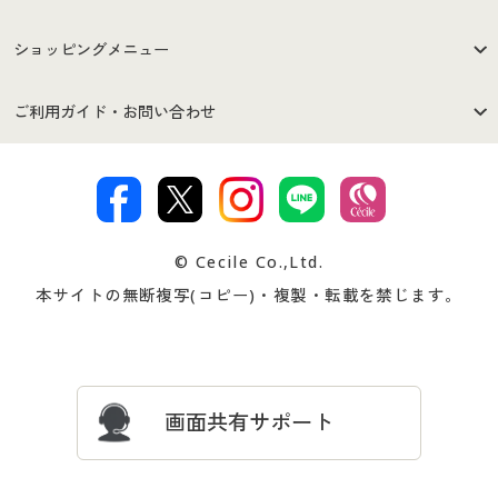
はじめての方へ
ご利用環境について
ショッピングメニュー
セシールご利用規約
プライバシーポリシー
商品カテゴリ
バーゲンセール
ご利用ガイド・お問い合わせ
特定商取引法に基づく表示
古物営業法に基づく表示
カタログ・チラシからのご注
デジタルカタログ
ご注文は
お届けは
文
著作権・商標について
会社案内
交換・返品は
お支払は
カタログ無料プレゼント
特集一覧
© Cecile Co.,Ltd.
会員登録・お客様情報変更に
お客様番号・パスワードをお
本サイトの無断複写(コピー)・複製・転載を禁じます。
プレゼント＆キャンペーン
サイトマップ
ついて
忘れの場合
サイズガイド
よくある質問とお問い合わせ
画面共有サポート