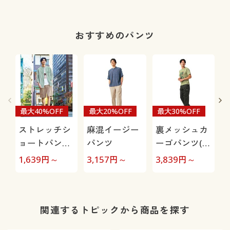
ャツ(半袖)
おすすめのパンツ
最大40%OFF
最大20%OFF
最大30%OFF
ストレッチシ
麻混イージー
裏メッシュカ
ョートパンツ
パンツ
ーゴパンツ(ア
(UVカット・
ウトドアプロ
1,639
円～
3,157
円～
3,839
円～
3
接触冷感・吸
ダクツ)
汗速乾)
関連するトピックから商品を探す