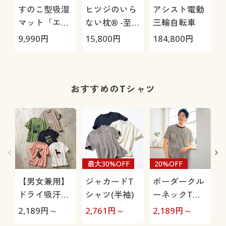
すのこ型吸湿
ヒツジのいら
アシスト電動
マット「エア
ない枕® -至
三輪自転車
ージョブ®」
極-
9,990
円
15,800
円
184,800
円
2
Max
(
おすすめのTシャツ
最大30%OFF
20%OFF
【男女兼用】
ジャカードT
ボーダークル
ドライ吸汗速
シャツ(半袖)
ーネックTシ
乾・接触冷感
ャツ(半袖)
2,189
円～
2,761
円～
2,189
円～
2
プリントTシ