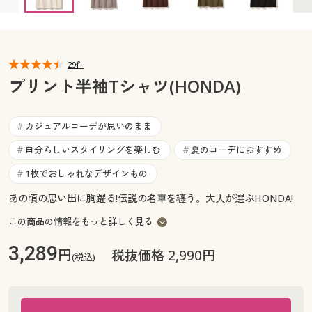
カタログ無料プレゼント
マイページ
会員メニュー
閲覧履歴
29件
マイページ
プリント半袖Tシャツ(HONDA)
お気に入り
閲覧履歴
カジュアルコーデが思いのまま
#
サポート
お気に入り
自分らしいスタイリングを楽しむ
夏のコーデにおすすめ
#
#
ご利用ガイド
1枚でおしゃれなデザインもの
#
サポート
あの頃の思い出に胸躍る!伝説の名車を纏う。大人が選ぶHONDA!
よくある質問とお問い合わせ
ご利用ガイド
この商品の情報をもっと詳しく見る
3,289
円
税抜価格 2,990円
よくある質問とお問い合わせ
(税込)