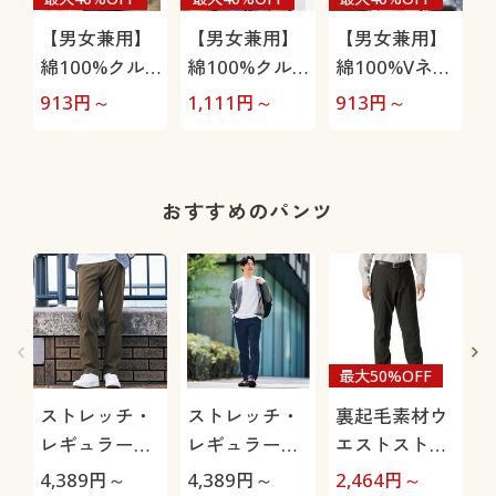
【男女兼用】
【男女兼用】
【男女兼用】
綿100%クル
綿100%クル
綿100%Vネッ
ーネックTシ
ーネックTシ
クTシャツ(半
913
円～
1,111
円～
913
円～
1
ャツ(半袖)
ャツ(長袖)
袖)
おすすめのパンツ
最大50%OFF
ストレッチ・
ストレッチ・
裏起毛素材ウ
レギュラーフ
レギュラーフ
エストストレ
ィットノータ
ィットツータ
ッチ・テーパ
4,389
円～
4,389
円～
2,464
円～
1