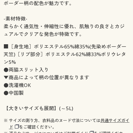
ボーダー柄の配色が魅力です。
-素材特徴-
柔らかく通気性・伸縮性に優れ、肌触りの良さとカジ
ュアルでクリアな発色が特徴です。
■［身生地］ポリエステル65%綿35%(先染めボーダー
天竺)［リブ部分］ポリエステル62%綿33%ポリウレタ
ン5%
●両脇スリット入り
▼商品によって柄の位置が異なります
●洗濯機OK
●中国製
【大きいサイズも展開】(～5L)
※ サイズの測り方、衣料品のヌード寸法については
共通サイズガイ
ド
をご確認ください。