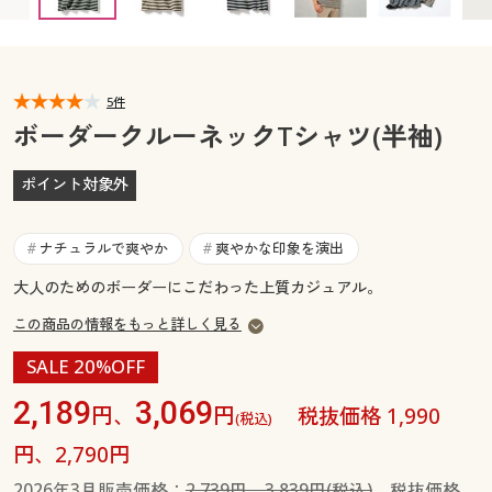
カタログ無料プレゼント
マイページ
会員メニュー
閲覧履歴
5件
マイページ
ボーダークルーネックTシャツ(半袖)
お気に入り
閲覧履歴
ポイント対象外
サポート
お気に入り
ナチュラルで爽やか
爽やかな印象を演出
#
#
ご利用ガイド
サポート
大人のためのボーダーにこだわった上質カジュアル。
この商品の情報をもっと詳しく見る
よくある質問とお問い合わせ
ご利用ガイド
SALE 20%OFF
よくある質問とお問い合わせ
2,189
3,069
円、
円
税抜価格 1,990
(税込)
円、2,790円
2026年3月販売価格：
2,739円、3,839円(税込)
税抜価格