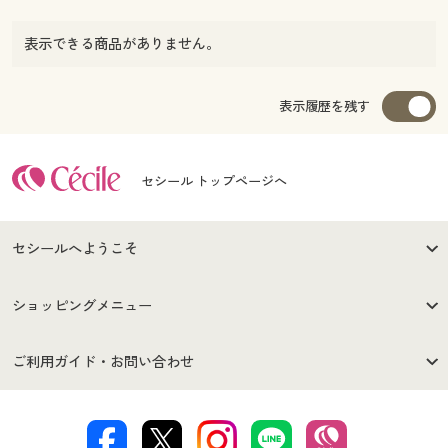
表示できる商品がありません。
表示履歴を残す
セシール トップページへ
セシールへようこそ
はじめての方へ
ご利用環境について
ショッピングメニュー
セシールご利用規約
プライバシーポリシー
商品カテゴリ
バーゲンセール
ご利用ガイド・お問い合わせ
特定商取引法に基づく表示
古物営業法に基づく表示
カタログ・チラシからのご注
デジタルカタログ
ご注文は
お届けは
文