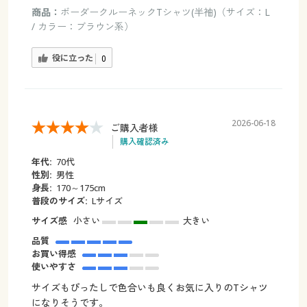
商品：
ボーダークルーネックTシャツ(半袖)（サイズ：L
/ カラー：ブラウン系）
役に立った
0
2026-06-18
ご購入者様
購入確認済み
年代:
70代
性別:
男性
身長:
170～175cm
普段のサイズ:
Lサイズ
サイズ感
小さい
大きい
品質
お買い得感
使いやすさ
サイズもぴったしで色合いも良くお気に入りのTシャツ
になりそうです。