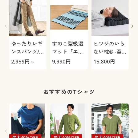
ゆったりレギ
すのこ型吸湿
ヒツジのいら
ンスパンツ/細
マット「エア
ない枕® -至
見えが叶うら
ージョブ®」
極-
2,959
円～
9,990
円
15,800
円
1
くちんテーパ
Max
ード(ストレッ
チ・UVカッ
ト・速乾・洗
おすすめのTシャツ
濯機OK)
最大40%OFF
最大40%OFF
最大40%OFF