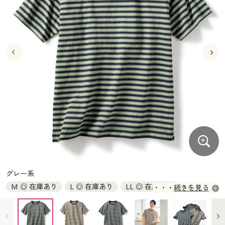
大きいサイズ
制服・スクールすべて
美容・健康・サプリメント
寝具・ベッド
制服・スクール
美容・健康通販すべて
家具・収納
キッチン・雑貨・日用品
バーゲン
大きいサイズ通販すべて
制服・学生服
カーテン・ラグ・ファブリック
大きいサイズ
制服・スクールすべて
美容・健康・サプリメント
寝具・ベッド
詳細検索
バーゲンセール
大きいサイズ レディース服
ジュニア・ティーンズ下着
バーゲン
大きいサイズ通販すべて
制服・学生服
カーテン・ラグ・ファブリック
商品カテゴリ一覧
シークレットセール
大きいサイズ レディース下着
詳細検索
バーゲンセール
大きいサイズ レディース服
ジュニア・ティーンズ下着
カタログ
大きいサイズ メンズ
商品カテゴリ一覧
シークレットセール
大きいサイズ レディース下着
カタログ・チラシからのご注文
カタログ
大きいサイズ 事務・制服
大きいサイズ メンズ
デジタルカタログ
カタログ・チラシからのご注文
グレー系
大きいサイズ 事務・制服
M ◎ 在庫あり
L ◎ 在庫あり
LL ◎ 在庫あり
続きを見る
カタログ無料プレゼント
デジタルカタログ
3L ◎ 在庫あり
5L ◎ 在庫あり
会員メニュー