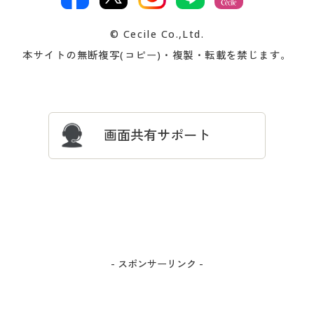
著作権・商標について
会社案内
交換・返品は
お支払は
カタログ無料プレゼント
特集一覧
© Cecile Co.,Ltd.
会員登録・お客様情報変更に
お客様番号・パスワードをお
本サイトの無断複写(コピー)・複製・転載を禁じます。
プレゼント＆キャンペーン
サイトマップ
ついて
忘れの場合
サイズガイド
よくある質問とお問い合わせ
画面共有サポート
- スポンサーリンク -