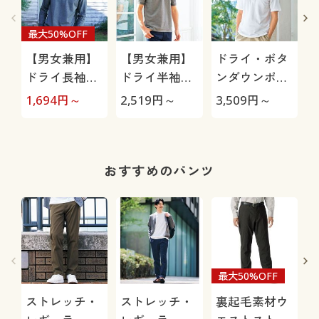
最大50%OFF
【男女兼用】
【男女兼用】
ドライ・ボタ
ドライ長袖ポ
ドライ半袖ポ
ンダウンポロ
ロシャツ/吸
ロシャツ/吸汗
シャツ(半袖)/
1,694
円～
2,519
円～
3,509
円～
3
汗・速乾・抗
速乾・抗菌防
吸汗・速乾・
菌防臭・UVカ
臭・UVカット
抗菌防臭・UV
ット機能付き
機能付き
カット機能付
き
おすすめのパンツ
最大50%OFF
ストレッチ・
ストレッチ・
裏起毛素材ウ