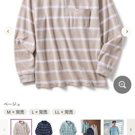
大きいサイズ
制服・スクールすべて
美容・健康・サプリメント
寝具・ベッド
制服・スクール
美容・健康通販すべて
家具・収納
キッチン・雑貨・日用品
バーゲン
大きいサイズ通販すべて
制服・学生服
カーテン・ラグ・ファブリック
大きいサイズ
制服・スクールすべて
美容・健康・サプリメント
寝具・ベッド
詳細検索
バーゲンセール
大きいサイズ レディース服
ジュニア・ティーンズ下着
バーゲン
大きいサイズ通販すべて
制服・学生服
カーテン・ラグ・ファブリック
商品カテゴリ一覧
シークレットセール
大きいサイズ レディース下着
詳細検索
バーゲンセール
大きいサイズ レディース服
ジュニア・ティーンズ下着
カタログ
大きいサイズ メンズ
商品カテゴリ一覧
シークレットセール
大きいサイズ レディース下着
カタログ・チラシからのご注文
カタログ
大きいサイズ 事務・制服
大きいサイズ メンズ
デジタルカタログ
カタログ・チラシからのご注文
ベージュ
大きいサイズ 事務・制服
M × 完売
L × 完売
LL × 完売
カタログ無料プレゼント
デジタルカタログ
会員メニュー