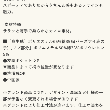
スポーティでありながらきちんと感もあるデザインも
魅力。
-素材特徴-
サラッと薄手で柔らかなカノコ素材。
■［身生地］ポリエステル65%綿35%(バーズアイ鹿の
子)［リブ部分］ポリエステル60%綿35%ポリウレタン
5%
●左胸ポケットつき
▼商品によって柄の位置が異なります
●洗濯機OK
●中国製
※ブランド商品につき、デザイン・混率など仕様の一
部が予告なく変更される場合があります
※ブランドにより仕上寸法が違います。仕上寸法表を