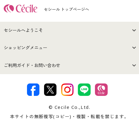
セシール トップページへ
セシールへようこそ
はじめての方へ
ご利用環境について
ショッピングメニュー
セシールご利用規約
プライバシーポリシー
商品カテゴリ
バーゲンセール
ご利用ガイド・お問い合わせ
特定商取引法に基づく表示
古物営業法に基づく表示
カタログ・チラシからのご注
デジタルカタログ
ご注文は
お届けは
文
著作権・商標について
会社案内
交換・返品は
お支払は
カタログ無料プレゼント
特集一覧
© Cecile Co.,Ltd.
会員登録・お客様情報変更に
お客様番号・パスワードをお
本サイトの無断複写(コピー)・複製・転載を禁じます。
プレゼント＆キャンペーン
サイトマップ
ついて
忘れの場合
サイズガイド
よくある質問とお問い合わせ