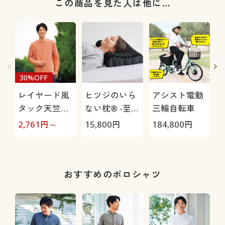
この商品を見た人は他に…
30%OFF
レイヤード風
ヒツジのいら
アシスト電動
タック天竺カ
ない枕® -至
三輪自転車
ットソー(長
極-
H
2,761
円～
15,800
円
184,800
円
4
袖)
0
おすすめのポロシャツ