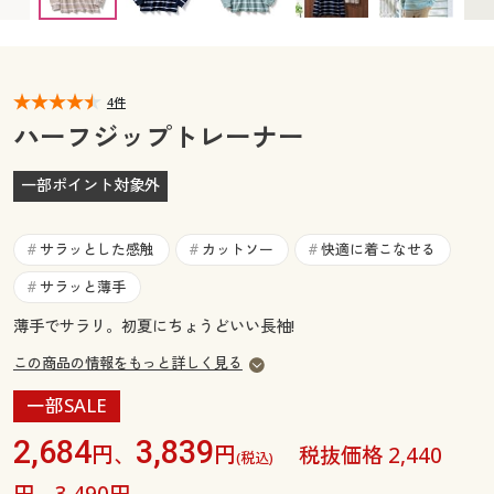
カタログ無料プレゼント
マイページ
会員メニュー
閲覧履歴
4件
マイページ
ハーフジップトレーナー
お気に入り
閲覧履歴
一部ポイント対象外
サポート
お気に入り
サラッとした感触
カットソー
快適に着こなせる
#
#
#
ご利用ガイド
サポート
サラッと薄手
#
薄手でサラリ。初夏にちょうどいい長袖!
よくある質問とお問い合わせ
ご利用ガイド
この商品の情報をもっと詳しく見る
よくある質問とお問い合わせ
一部SALE
2,684
3,839
円、
円
税抜価格 2,440
(税込)
円、3,490円