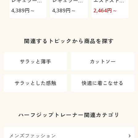
レギュラーフ
レギュラーフ
エストストレ
ィットノータ
ィットツータ
ッチ・テーパ
4,389
円～
4,389
円～
2,464
円～
1
ックチノ
ックチノ
ードパンツ
関連するトピックから商品を探す
サラッと薄手
カットソー
サラッとした感触
快適に着こなせる
ハーフジップトレーナー関連カテゴリ
メンズファッション