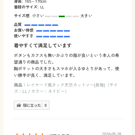
身長:
165～170cm
普段のサイズ:
LL
サイズ感
小さい
大きい
品質
お買い得感
使いやすさ
着やすくて満足しています
ボタンもカフスも無いかぶりの服が良いという本人の希
望通りの商品でした。
胸ポケットの大きさもスマホが入るゆとりがあって、使
い勝手が良く、満足しています。
商品：
レイヤード風タック天竺カットソー(長袖)（サイ
ズ：LL / カラー：ネイビー）
役に立った
0
2026-05-28