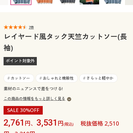
カタログ無料プレゼント
マイページ
会員メニュー
閲覧履歴
7件
マイページ
レイヤード風タック天竺カットソー(長
お気に入り
袖)
閲覧履歴
サポート
ポイント対象外
お気に入り
ご利用ガイド
サポート
カットソー
おしゃれと機能性
さらっと軽やか
#
#
#
よくある質問とお問い合わせ
素材のニュアンスで差をつける!
ご利用ガイド
この商品の情報をもっと詳しく見る
よくある質問とお問い合わせ
SALE 30%OFF
2,761
3,531
円、
円
税抜価格 2,510
(税込)