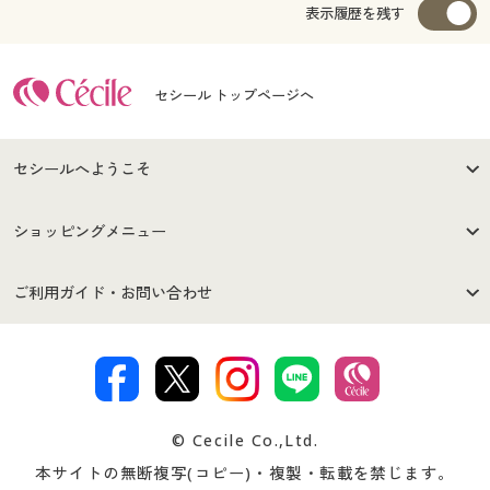
表示履歴を残す
セシール トップページへ
セシールへようこそ
はじめての方へ
ご利用環境について
ショッピングメニュー
セシールご利用規約
プライバシーポリシー
商品カテゴリ
バーゲンセール
ご利用ガイド・お問い合わせ
特定商取引法に基づく表示
古物営業法に基づく表示
カタログ・チラシからのご注
デジタルカタログ
ご注文は
お届けは
文
著作権・商標について
会社案内
交換・返品は
お支払は
カタログ無料プレゼント
特集一覧
© Cecile Co.,Ltd.
会員登録・お客様情報変更に
お客様番号・パスワードをお
本サイトの無断複写(コピー)・複製・転載を禁じます。
プレゼント＆キャンペーン
サイトマップ
ついて
忘れの場合