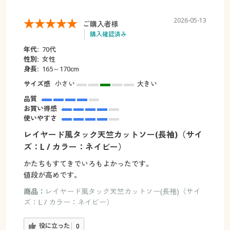
2026-05-13
ご購入者様
購入確認済み
年代:
70代
性別:
女性
身長:
165～170cm
サイズ感
小さい
大きい
品質
お買い得感
使いやすさ
レイヤード風タック天竺カットソー(長袖)（サイ
ズ：L / カラー：ネイビー）
かたちもすてきでいろもよかったです。
値段が高めです。
商品：
レイヤード風タック天竺カットソー(長袖)（サイ
ズ：L / カラー：ネイビー）
役に立った
0