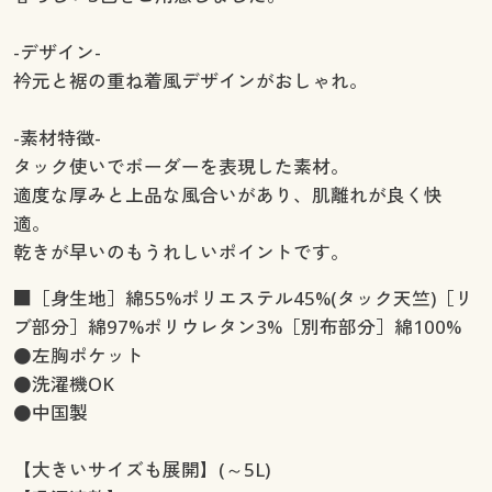
-デザイン-
衿元と裾の重ね着風デザインがおしゃれ。
-素材特徴-
タック使いでボーダーを表現した素材。
適度な厚みと上品な風合いがあり、肌離れが良く快
適。
乾きが早いのもうれしいポイントです。
■［身生地］綿55%ポリエステル45%(タック天竺)［リ
ブ部分］綿97%ポリウレタン3%［別布部分］綿100%
●左胸ポケット
●洗濯機OK
●中国製
【大きいサイズも展開】(～5L)