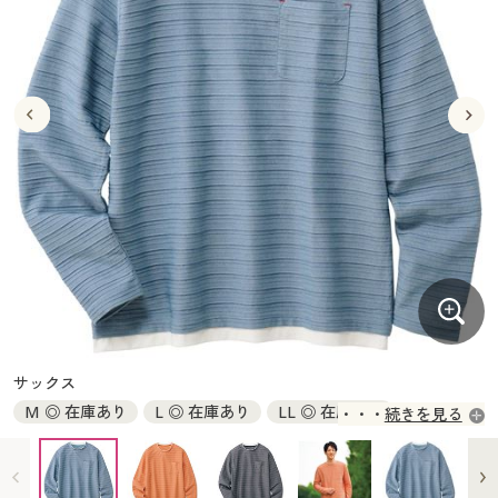
大きいサイズ
制服・スクールすべて
美容・健康・サプリメント
寝具・ベッド
制服・スクール
美容・健康通販すべて
家具・収納
キッチン・雑貨・日用品
バーゲン
大きいサイズ通販すべて
制服・学生服
カーテン・ラグ・ファブリック
大きいサイズ
制服・スクールすべて
美容・健康・サプリメント
寝具・ベッド
詳細検索
バーゲンセール
大きいサイズ レディース服
ジュニア・ティーンズ下着
バーゲン
大きいサイズ通販すべて
制服・学生服
カーテン・ラグ・ファブリック
商品カテゴリ一覧
シークレットセール
大きいサイズ レディース下着
詳細検索
バーゲンセール
大きいサイズ レディース服
ジュニア・ティーンズ下着
カタログ
大きいサイズ メンズ
商品カテゴリ一覧
シークレットセール
大きいサイズ レディース下着
カタログ・チラシからのご注文
カタログ
大きいサイズ 事務・制服
大きいサイズ メンズ
デジタルカタログ
カタログ・チラシからのご注文
サックス
大きいサイズ 事務・制服
M ◎ 在庫あり
L ◎ 在庫あり
LL ◎ 在庫あり
続きを見る
カタログ無料プレゼント
デジタルカタログ
3L ◎ 在庫あり
5L ◎ 在庫あり
会員メニュー