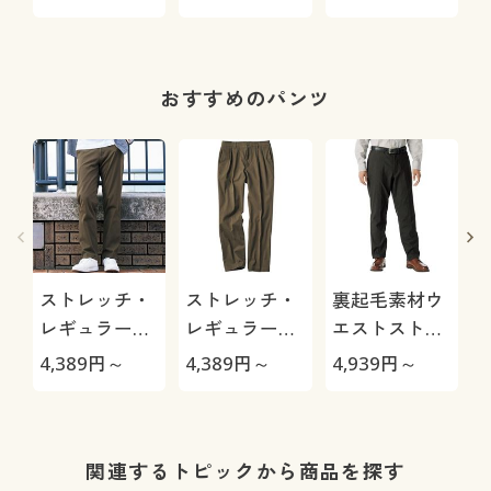
ットトレーナ
ー
おすすめのパンツ
ストレッチ・
ストレッチ・
裏起毛素材ウ
レギュラーフ
レギュラーフ
エストストレ
ィットノータ
ィットツータ
ッチ・テーパ
4,389
円～
4,389
円～
4,939
円～
2
ックチノ
ックチノ
ードパンツ
関連するトピックから商品を探す