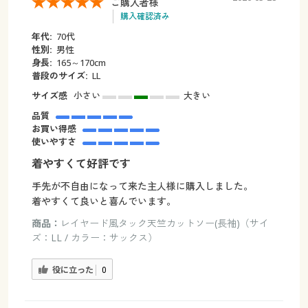
ご購入者様
購入確認済み
年代:
70代
性別:
男性
身長:
165～170cm
普段のサイズ:
LL
サイズ感
小さい
大きい
品質
お買い得感
使いやすさ
着やすくて好評です
手先が不自由になって来た主人様に購入しました。
着やすくて良いと喜んでいます。
商品：
レイヤード風タック天竺カットソー(長袖)（サイ
ズ：LL / カラー：サックス）
役に立った
0