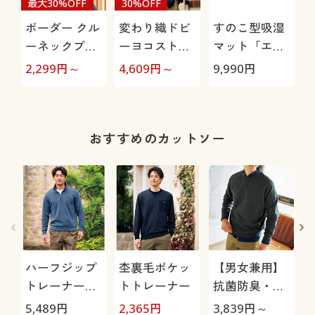
最大30%OFF
30%OFF
ボーダー クル
変わり織ドビ
すのこ型吸湿
ーネックプル
ーヨコストレ
マット「エア
オーバー(長
ッチ・ジャケ
ージョブ®」
極
2,299
円～
4,609
円～
9,990
円
1
袖)(洗濯機OK)
ット(吸汗速
Max
乾)
おすすめのカットソー
ハーフジップ
杢裏毛ポケッ
【男女兼用】
トレーナー
トトレーナー
抗菌防臭・綿
(POLO BCS)
100%スウェ
5,489
円
2,365
円
3,839
円～
4