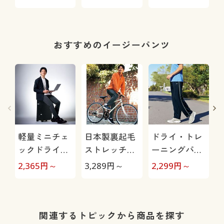
イトシルエッ
ット(吸汗・速
ト)
乾機能付き)
おすすめのイージーパンツ
軽量ミニチェ
日本製裏起毛
ドライ・トレ
ックドライイ
ストレッチパ
ーニングパン
ージーパンツ
ンツ(ヨコスト
ツ(フィラ)股
2,365
円～
3,289
円～
2,299
円～
4
(ストレッチ)
レッチ)
下6丈展開(吸
汗・速乾機能
付き)
関連するトピックから商品を探す