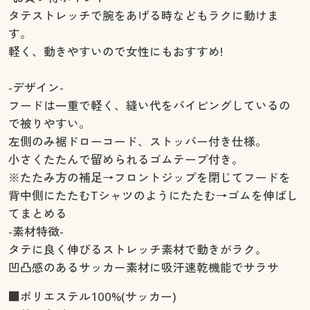
タテストレッチで腕をあげる時などもラクに動けま
す。
軽く、動きやすいので女性にもおすすめ!
-デザイン-
フードは一重で軽く、縫い代をパイピングしているの
で被りやすい。
左側のみ裾ドローコード、ストッパー付き仕様。
小さくたたんで留められるゴムテープ付き。
※たたみ方の補足→フロントジップを閉じてフードを
背中側にたたむTシャツのようにたたむ→ゴムを伸ばし
てまとめる
-素材特徴-
タテに良く伸びるストレッチ素材で動きがラク。
凹凸感のあるサッカー素材に吸汗速乾機能でサラサ
■ポリエステル100%(サッカー)