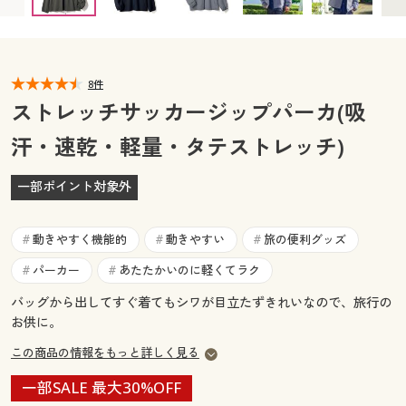
カタログ無料プレゼント
マイページ
会員メニュー
閲覧履歴
8件
マイページ
ストレッチサッカージップパーカ(吸
お気に入り
汗・速乾・軽量・タテストレッチ)
閲覧履歴
サポート
一部ポイント対象外
お気に入り
ご利用ガイド
サポート
動きやすく機能的
動きやすい
旅の便利グッズ
#
#
#
よくある質問とお問い合わせ
パーカー
あたたかいのに軽くてラク
#
#
ご利用ガイド
バッグから出してすぐ着てもシワが目立たずきれいなので、旅行の
お供に。
よくある質問とお問い合わせ
この商品の情報をもっと詳しく見る
一部SALE 最大30%OFF