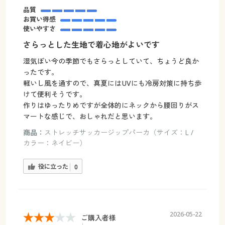
品質
お買い得感
使いやすさ
さらっとした生地で着心地がよいです
湿気ぽい今の季節でもさらっとしていて、ちょうど良か
ったです。
軽いし風を通すので、真夏にはUVにも冷房対策に持ち歩
けて便利そうです。
作りはゆったりめですが全体的にネックから腰回りがス
マートな感じで、おしゃれだと思います。
商品：
ストレッチサッカージップパーカ（サイズ：L /
カラー：ネイビー）
役に立った
0
2026-05-22
ご購入者様