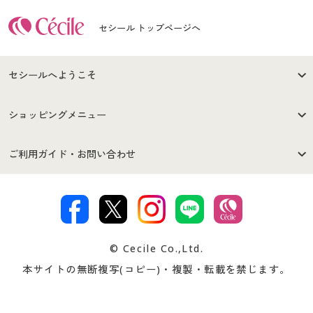
セシール トップページへ
セシールへようこそ
はじめての方へ
ご利用環境について
ショッピングメニュー
セシールご利用規約
プライバシーポリシー
商品カテゴリ
バーゲンセール
ご利用ガイド・お問い合わせ
特定商取引法に基づく表示
古物営業法に基づく表示
カタログ・チラシからのご注
デジタルカタログ
ご注文は
お届けは
文
著作権・商標について
会社案内
交換・返品は
お支払は
カタログ無料プレゼント
特集一覧
© Cecile Co.,Ltd.
会員登録・お客様情報変更に
お客様番号・パスワードをお
本サイトの無断複写(コピー)・複製・転載を禁じます。
プレゼント＆キャンペーン
サイトマップ
ついて
忘れの場合
サイズガイド
よくある質問とお問い合わせ