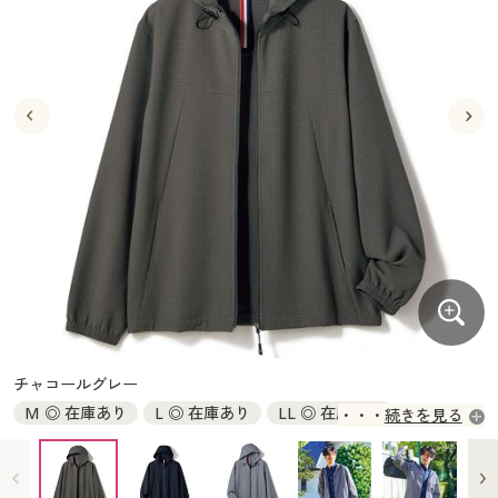
大きいサイズ
制服・スクールすべて
美容・健康・サプリメント
寝具・ベッド
制服・スクール
美容・健康通販すべて
家具・収納
キッチン・雑貨・日用品
バーゲン
大きいサイズ通販すべて
制服・学生服
カーテン・ラグ・ファブリック
大きいサイズ
制服・スクールすべて
美容・健康・サプリメント
寝具・ベッド
詳細検索
バーゲンセール
大きいサイズ レディース服
ジュニア・ティーンズ下着
バーゲン
大きいサイズ通販すべて
制服・学生服
カーテン・ラグ・ファブリック
商品カテゴリ一覧
シークレットセール
大きいサイズ レディース下着
詳細検索
バーゲンセール
大きいサイズ レディース服
ジュニア・ティーンズ下着
カタログ
大きいサイズ メンズ
商品カテゴリ一覧
シークレットセール
大きいサイズ レディース下着
カタログ・チラシからのご注文
カタログ
大きいサイズ 事務・制服
大きいサイズ メンズ
デジタルカタログ
カタログ・チラシからのご注文
チャコールグレー
大きいサイズ 事務・制服
M ◎ 在庫あり
L ◎ 在庫あり
LL ◎ 在庫あり
続きを見る
カタログ無料プレゼント
デジタルカタログ
3L × 入荷未定
5L ◎ 在庫あり
会員メニュー