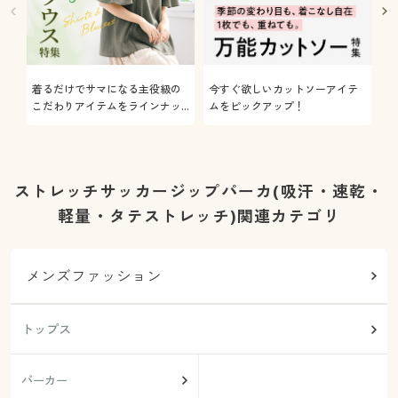
着るだけでサマになる主役級の
今すぐ欲しいカットソーアイテ
着
こだわりアイテムをラインナッ
ムをピックアップ！
日
プ
ストレッチサッカージップパーカ(吸汗・速乾・
軽量・タテストレッチ)関連カテゴリ
メンズファッション
トップス
パーカー