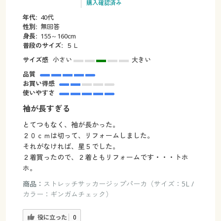
購入確認済み
年代:
40代
性別:
無回答
身長:
155～160cm
普段のサイズ:
５Ｌ
サイズ感
小さい
大きい
品質
お買い得感
使いやすさ
袖が長すぎる
とてつもなく、袖が長かった。
２０ｃｍは切って、リフォームしました。
それがなければ、星５でした。
２着買ったので、２着ともリフォームです・・・トホ
ホ。
商品：
ストレッチサッカージップパーカ（サイズ：5L /
カラー：ギンガムチェック）
役に立った
0