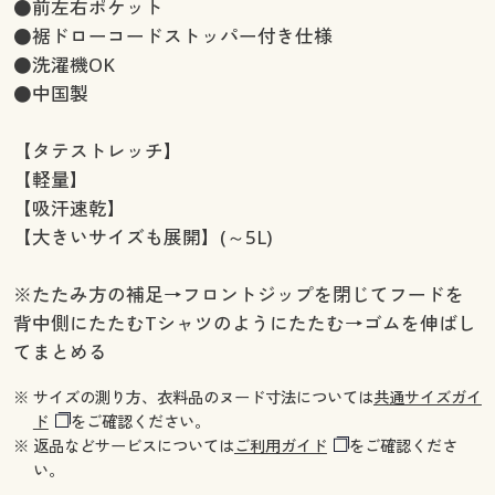
●前左右ポケット
●裾ドローコードストッパー付き仕様
●洗濯機OK
●中国製
【タテストレッチ】
【軽量】
【吸汗速乾】
【大きいサイズも展開】(～5L)
※たたみ方の補足→フロントジップを閉じてフードを
背中側にたたむTシャツのようにたたむ→ゴムを伸ばし
てまとめる
※ サイズの測り方、衣料品のヌード寸法については
共通サイズガイ
ド
をご確認ください。
※ 返品などサービスについては
ご利用ガイド
をご確認くださ
い。