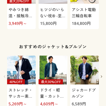
最大20%OFF
やみつき綿
ヒツジのいら
アシスト電動
混・接触冷感
ない枕® -至
三輪自転車
パンツ(ウエス
極-
3,949
円～
15,800
円
184,800
円
3
トややタイト)
(吸汗速乾・ス
トレッチ)
1
おすすめのジャケット&ブルゾン
40%OFF
最大30%OFF
ストレッチ・
ドライ・軽
ジャカードブ
サッカー素材
量・カットソ
ルゾン
ジャケット(タ
ー素材ジャケ
5,269
円～
4,609
円～
6,589
円
3