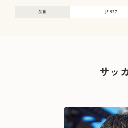
品番
JE-957
サッ