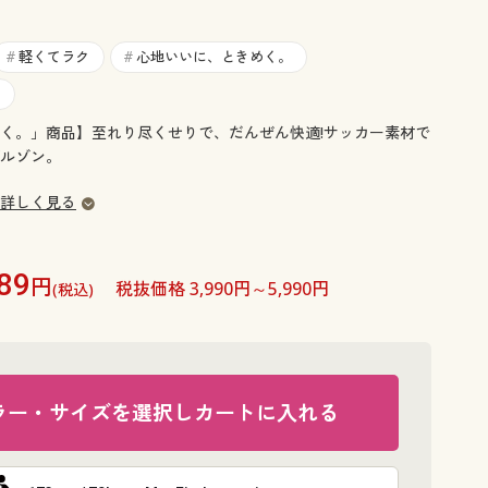
大きいサイズ 事務・制服
軽くてラク
心地いいに、ときめく。
#
#
く。」商品】至れり尽くせりで、だんぜん快適!サッカー素材で
ルゾン。
詳しく見る
89
円
税抜価格 3,990円～5,990円
(税込)
ラー・サイズを選択しカートに入れる
ギンガムチ