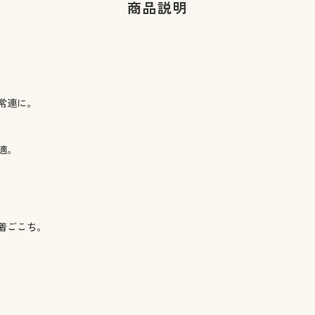
商品説明
常連に。
適。
着ごこち。