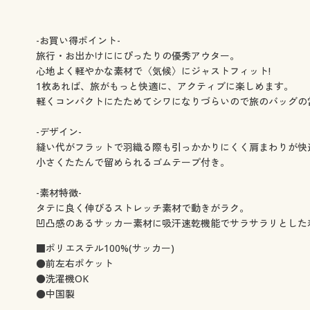
-お買い得ポイント-
旅行・お出かけににぴったりの優秀アウター。
心地よく軽やかな素材で〈気候〉にジャストフィット!
1枚あれば、旅がもっと快適に、アクティブに楽しめます。
軽くコンパクトにたためてシワになりづらいので旅のバッグの
-デザイン-
縫い代がフラットで羽織る際も引っかかりにくく肩まわりが快
小さくたたんで留められるゴムテープ付き。
-素材特徴-
タテに良く伸びるストレッチ素材で動きがラク。
凹凸感のあるサッカー素材に吸汗速乾機能でサラサラリとした
■ポリエステル100%(サッカー)
●前左右ポケット
●洗濯機OK
●中国製