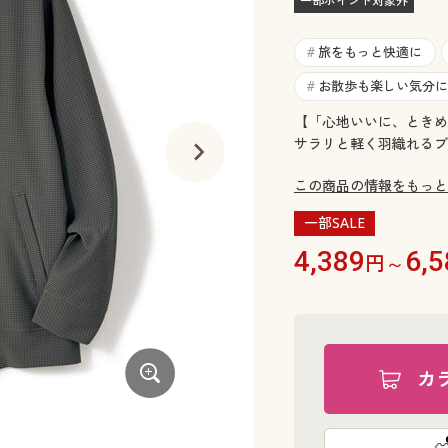
一部ポイント対象外
旅をもっと快適に
#
お散歩も楽しい気分に
#
【「心地いいに、ときめ
サラリと軽く羽織れるブ
この商品の情報をもっと
一部SALE
4,389
6,5
円～
カ
ネイビー