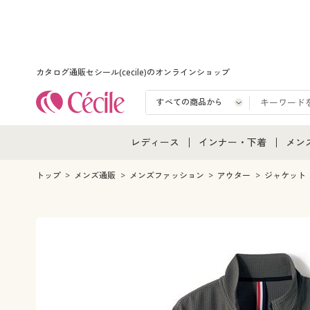
カタログ通販セシール(cecile)のオンラインショップ
レディース
インナー・下着
メン
レディース通販すべて
インナー・下着通販すべ
メン
トップ
メンズ通販
メンズファッション
アウター
ジャケット
レディースファッション
女性下着
メン
女性下着
メンズ下着
メン
ジュニア・ティーンズ下