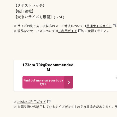
【タテストレッチ】
【吸汗速乾】
【大きいサイズも展開】(～5L)
※ サイズの測り方、衣料品のヌード寸法については
共通サイズガイド
※ 返品などサービスについては
ご利用ガイド
をご確認ください。
173cm 70kgRecommended
M
Find out more on your body
type
※
unisizeご利用ガイド
※ お取り扱いの終了しているサイズがおすすめされる場合があります。