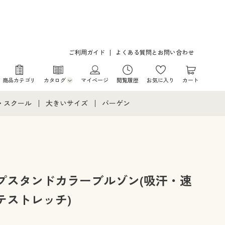
ご利用ガイド
よくある質問とお問い合わせ
商品カテゴリ
カタログ
マイページ
閲覧履歴
お気に入り
カート
カタログ・チラシからのご注文
・スクール
大きいサイズ
バーゲン
デジタルカタログ
て
・スクールすべて
大きいサイズ通販すべて
バーゲンセール
カタログ無料プレゼント
メント
・学生服
大きいサイズ レディース服
シークレットセール
ニア・ティーンズ下着
大きいサイズ レディース下着
プスタンドカラーブルゾン(吸汗・速
テストレッチ)
大きいサイズ メンズ