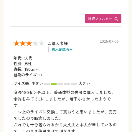
詳細フィルター
2026-07-06
ご購入者様
購入確認済み
年代:
50代
性別:
男性
身長:
180cm～
普段のサイズ:
LL
サイズ感
小さい
大きい
身長180センチ以上、普通体型の夫用に購入しました。
余裕をみて３Lにしましたが、若干小さかったようで
す。
一つ上のサイズに交換して貰おうと思いましたが、完売
でしたので断念しました。
これでも十分着られるから大丈夫と本人が申しているの
で、このまま使用させて頂きます。