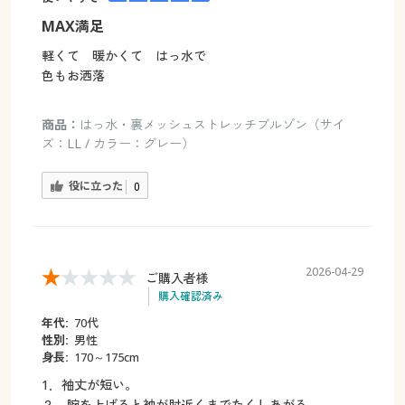
MAX満足
軽くて 暖かくて はっ水で
色もお洒落
商品：
はっ水・裏メッシュストレッチブルゾン（サイ
ズ：LL / カラー：グレー）
役に立った
0
2026-04-29
ご購入者様
購入確認済み
年代:
70代
性別:
男性
身長:
170～175cm
1．袖丈が短い。
２．腕を上げると袖が肘近くまでたくしあがる。