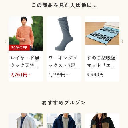
この商品を見た人は他に…
30%OFF
レイヤード風
ワーキングソ
すのこ型吸湿
タック天竺カ
ックス・3足
マット「エア
ットソー(長
組
ージョブ®」
極
2,761
円～
1,199
円～
9,990
円
1
袖)
Max
おすすめブルゾン