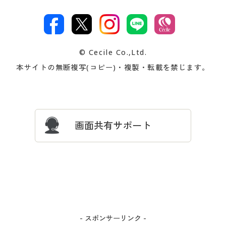
特定商取引法に基づく表示
古物営業法に基づく表示
カタログ・チラシからのご注
デジタルカタログ
ご注文は
お届けは
文
著作権・商標について
会社案内
交換・返品は
お支払は
カタログ無料プレゼント
特集一覧
© Cecile Co.,Ltd.
会員登録・お客様情報変更に
お客様番号・パスワードをお
本サイトの無断複写(コピー)・複製・転載を禁じます。
プレゼント＆キャンペーン
サイトマップ
ついて
忘れの場合
サイズガイド
よくある質問とお問い合わせ
画面共有サポート
- スポンサーリンク -