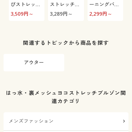
びストレッチ
ストレッチパ
ーニングパン
イージーパン
ンツ(ヨコスト
ツ(フィラ)股
3,509
円～
3,289
円～
2,299
円～
4
ツ(ヒヤロン・
レッチ)
下6丈展開(吸
接触冷感・タ
汗・速乾機能
テヨコストレ
付き)
ッチ)
関連するトピックから商品を探す
アウター
はっ水・裏メッシュヨコストレッチブルゾン関
連カテゴリ
メンズファッション