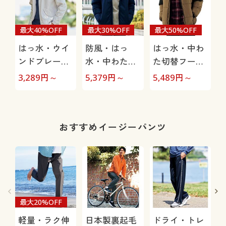
最大40%OFF
最大30%OFF
最大50%OFF
はっ水・ウイ
防風・はっ
はっ水・中わ
ンドブレーカ
水・中わたブ
た切替フード
ーブルゾン
ルゾン
ブルゾン
3,289
円～
5,379
円～
5,489
円～
おすすめイージーパンツ
最大20%OFF
軽量・ラク伸
日本製裏起毛
ドライ・トレ