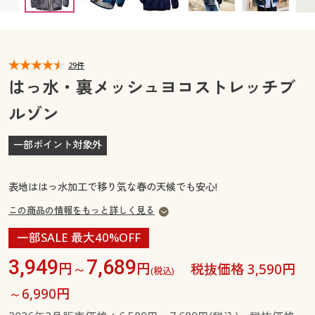
カタログ無料プレゼント
マイページ
会員メニュー
閲覧履歴
29件
マイページ
はっ水・裏メッシュヨコストレッチブ
お気に入り
ルゾン
閲覧履歴
サポート
一部ポイント対象外
お気に入り
ご利用ガイド
サポート
表地ははっ水加工で移り気な春の天候でも安心!
よくある質問とお問い合わせ
この商品の情報をもっと詳しく見る
ご利用ガイド
一部SALE 最大40%OFF
よくある質問とお問い合わせ
3,949
7,689
円～
円
税抜価格 3,590円
(税込)
～6,990円