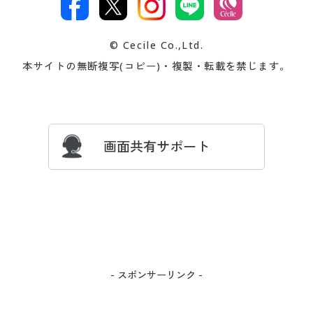
著作権・商標について
会社案内
交換・返品は
お支払は
カタログ無料プレゼント
特集一覧
© Cecile Co.,Ltd.
会員登録・お客様情報変更に
お客様番号・パスワードをお
本サイトの無断複写(コピー)・複製・転載を禁じます。
プレゼント＆キャンペーン
サイトマップ
ついて
忘れの場合
サイズガイド
よくある質問とお問い合わせ
画面共有サポート
- スポンサーリンク -