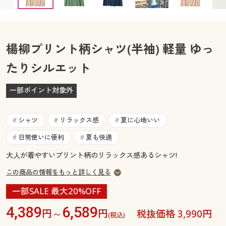
カタログ無料プレゼント
マイページ
会員メニュー
閲覧履歴
楊柳プリント柄シャツ(半袖) 軽量 ゆっ
マイページ
たりシルエット
お気に入り
閲覧履歴
一部ポイント対象外
サポート
お気に入り
シャツ
リラックス感
夏に心地いい
#
#
#
ご利用ガイド
サポート
日常使いに便利
夏も快適
#
#
よくある質問とお問い合わせ
大人が着やすいプリント柄のリラックス感あるシャツ!
ご利用ガイド
この商品の情報をもっと詳しく見る
よくある質問とお問い合わせ
一部SALE 最大20%OFF
4,389
6,589
円～
円
税抜価格 3,990円
(税込)