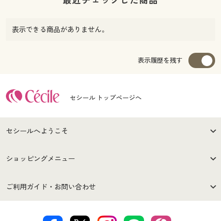
表示できる商品がありません。
表示履歴を残す
セシール トップページへ
セシールへようこそ
はじめての方へ
ご利用環境について
ショッピングメニュー
セシールご利用規約
プライバシーポリシー
商品カテゴリ
バーゲンセール
ご利用ガイド・お問い合わせ
特定商取引法に基づく表示
古物営業法に基づく表示
カタログ・チラシからのご注
デジタルカタログ
ご注文は
お届けは
文