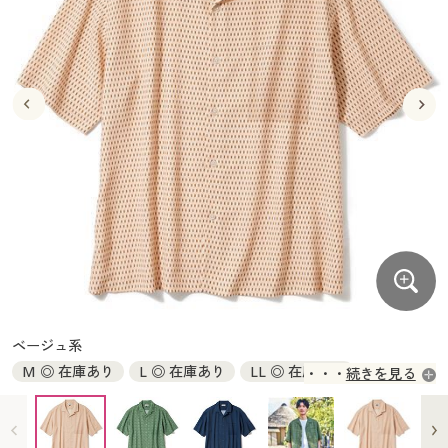
大きいサイズ
制服・スクールすべて
美容・健康・サプリメント
寝具・ベッド
制服・スクール
美容・健康通販すべて
家具・収納
キッチン・雑貨・日用品
バーゲン
大きいサイズ通販すべて
制服・学生服
カーテン・ラグ・ファブリック
大きいサイズ
制服・スクールすべて
美容・健康・サプリメント
寝具・ベッド
詳細検索
バーゲンセール
大きいサイズ レディース服
ジュニア・ティーンズ下着
バーゲン
大きいサイズ通販すべて
制服・学生服
カーテン・ラグ・ファブリック
商品カテゴリ一覧
シークレットセール
大きいサイズ レディース下着
詳細検索
バーゲンセール
大きいサイズ レディース服
ジュニア・ティーンズ下着
カタログ
大きいサイズ メンズ
商品カテゴリ一覧
シークレットセール
大きいサイズ レディース下着
カタログ・チラシからのご注文
カタログ
大きいサイズ 事務・制服
大きいサイズ メンズ
デジタルカタログ
カタログ・チラシからのご注文
ベージュ系
大きいサイズ 事務・制服
M ◎ 在庫あり
L ◎ 在庫あり
LL ◎ 在庫あり
続きを見る
カタログ無料プレゼント
デジタルカタログ
3L ◎ 在庫あり
5L ◎ 在庫あり
会員メニュー