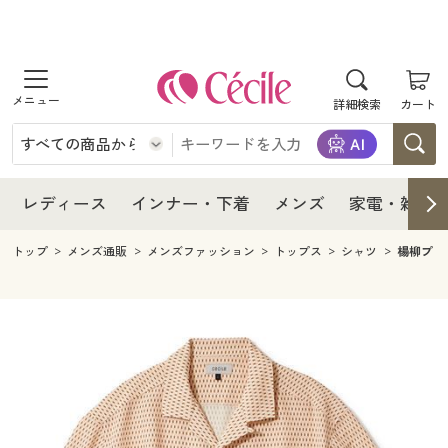
商品を探す
レディース
商品を探す
詳細検索
カート
インナー・下着
レディース通販すべて
レディース
メンズ
インナー・下着通販すべて
レディースファッション
インナー・下着
レディース通販すべて
レディース
インナー・下着
メンズ
家電・雑貨
家電・雑貨
メンズ通販すべて
女性下着
女性下着
メンズ
インナー・下着通販すべて
レディースファッション
トップ
メンズ通販
メンズファッション
トップス
シャツ
楊柳プリ
寝具・インテリア・家具
家電・雑貨すべて
メンズファッション
メンズ下着
家電・雑貨
メンズ通販すべて
女性下着
女性下着
美容・健康
寝具・インテリア・家具通販すべて
家電
メンズ下着
ジュニア・ティーンズ下着
寝具・インテリア・家具
家電・雑貨すべて
メンズファッション
メンズ下着
制服・スクール
美容・健康通販すべて
家具・収納
キッチン・雑貨・日用品
美容・健康
寝具・インテリア・家具通販すべて
家電
メンズ下着
ジュニア・ティーンズ下着