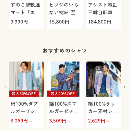
すのこ型吸湿
ヒツジのいら
アシスト電動
マット「エア
ない枕® -至
三輪自転車
ージョブ®」
極-
9,990
円
15,800
円
184,800
円
2
Max
おすすめのシャツ
最大30%OFF
最大20%OFF
綿100%ダブ
綿100%ダブ
綿100%サッ
ルガーゼシャ
ルガーゼチェ
カー素材シャ
ツ(長袖)
ックシャツ(長
ツ(長袖)ボタ
3,069
円～
3,509
円～
2,629
円～
2
袖)
ンダウン仕様