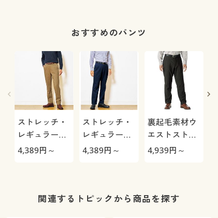
おすすめのパンツ
ストレッチ・
ストレッチ・
裏起毛素材ウ
レギュラーフ
レギュラーフ
エストストレ
ィットノータ
ィットツータ
ッチ・テーパ
4,389
円～
4,389
円～
4,939
円～
2
ックチノ
ックチノ
ードパンツ
関連するトピックから商品を探す