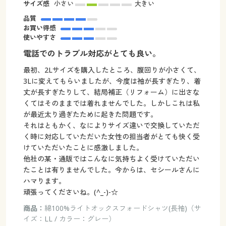
サイズ感
小さい
大きい
品質
お買い得感
使いやすさ
電話でのトラブル対応がとても良い。
最初、2Lサイズを購入したところ、腹回りが小さくて、
3Lに変えてもらいましたが、今度は袖が長すぎたり、着
丈が長すぎたりして、結局補正（リフォーム）に出さな
くてはそのままでは着れませんでした。しかしこれは私
が最近太り過ぎたために起きた問題です。
それはともかく、なによりサイズ違いで交換していただ
く時に対応していただいた女性の担当者がとても快く受
けていただいたことに感激しました。
他社の某・通販ではこんなに気持ちよく受けていただい
たことは有りませんでした。今からは、セシールさんに
ハマります。
頑張ってくださいね。(^_-)-☆
商品：
綿100%ライトオックスフォードシャツ(長袖)（サ
イズ：LL / カラー：グレー）