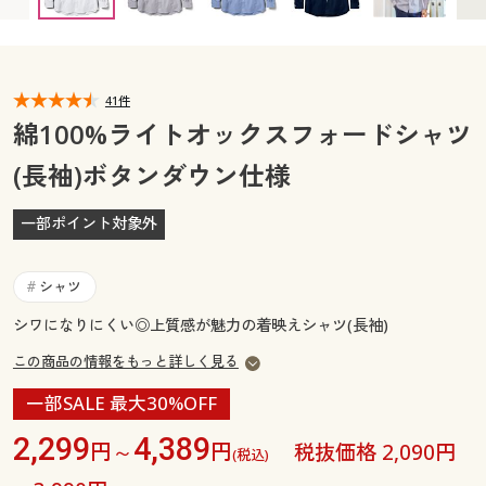
カタログ無料プレゼント
マイページ
会員メニュー
閲覧履歴
41件
マイページ
綿100%ライトオックスフォードシャツ
お気に入り
(長袖)ボタンダウン仕様
閲覧履歴
サポート
一部ポイント対象外
お気に入り
ご利用ガイド
サポート
シャツ
#
よくある質問とお問い合わせ
シワになりにくい◎上質感が魅力の着映えシャツ(長袖)
ご利用ガイド
この商品の情報をもっと詳しく見る
よくある質問とお問い合わせ
一部SALE 最大30%OFF
2,299
4,389
円～
円
税抜価格 2,090円
(税込)