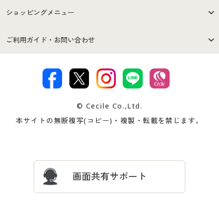
はじめての方へ
ご利用環境について
ショッピングメニュー
セシールご利用規約
プライバシーポリシー
商品カテゴリ
バーゲンセール
ご利用ガイド・お問い合わせ
特定商取引法に基づく表示
古物営業法に基づく表示
カタログ・チラシからのご注
デジタルカタログ
ご注文は
お届けは
文
著作権・商標について
会社案内
交換・返品は
お支払は
カタログ無料プレゼント
特集一覧
© Cecile Co.,Ltd.
会員登録・お客様情報変更に
お客様番号・パスワードをお
本サイトの無断複写(コピー)・複製・転載を禁じます。
プレゼント＆キャンペーン
サイトマップ
ついて
忘れの場合
サイズガイド
よくある質問とお問い合わせ
画面共有サポート