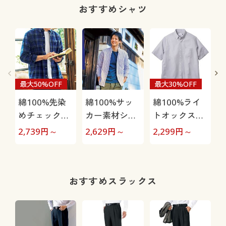
おすすめシャツ
最大50%OFF
最大30%OFF
綿100%先染
綿100%サッ
綿100%ライ
めチェック柄
カー素材シャ
トオックスフ
フランネルシ
ツ(長袖)ボタ
ォードシャツ
2,739
円～
2,629
円～
2,299
円～
3
ャツ(ボタンダ
ンダウン仕様
(半袖)ボタン
ウン仕様)
ダウン仕様
おすすめスラックス