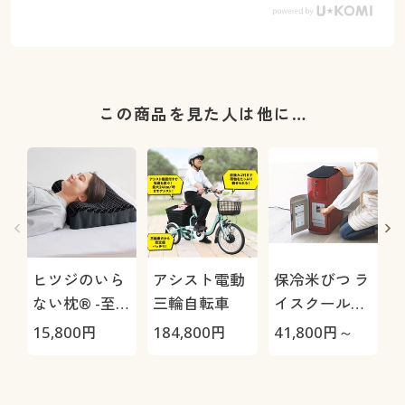
この商品を見た人は他に…
ヒツジのいら
アシスト電動
保冷米びつ ラ
ない枕® -至
三輪自転車
イスクール
極-
HRC-
15,800
円
184,800
円
41,800
円～
2
05S/HRC-10S