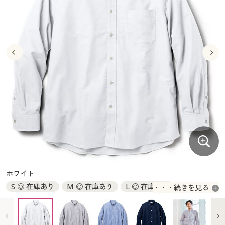
大きいサイズ
制服・スクールすべて
美容・健康・サプリメント
寝具・ベッド
制服・スクール
美容・健康通販すべて
家具・収納
キッチン・雑貨・日用品
バーゲン
大きいサイズ通販すべて
制服・学生服
カーテン・ラグ・ファブリック
大きいサイズ
制服・スクールすべて
美容・健康・サプリメント
寝具・ベッド
詳細検索
バーゲンセール
大きいサイズ レディース服
ジュニア・ティーンズ下着
バーゲン
大きいサイズ通販すべて
制服・学生服
カーテン・ラグ・ファブリック
商品カテゴリ一覧
シークレットセール
大きいサイズ レディース下着
詳細検索
バーゲンセール
大きいサイズ レディース服
ジュニア・ティーンズ下着
カタログ
大きいサイズ メンズ
商品カテゴリ一覧
シークレットセール
大きいサイズ レディース下着
カタログ・チラシからのご注文
カタログ
大きいサイズ 事務・制服
大きいサイズ メンズ
デジタルカタログ
カタログ・チラシからのご注文
ホワイト
大きいサイズ 事務・制服
S ◎ 在庫あり
M ◎ 在庫あり
L ◎ 在庫あり
続きを見る
カタログ無料プレゼント
デジタルカタログ
LL ◎ 在庫あり
3L ◎ 在庫あり
5L ◎ 在庫あり
会員メニュー