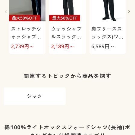
最大50%OFF
最大50%OFF
ストレッチウ
ウォッシャブ
裏フリースス
ォッシャブル
ルスラックス
ラックス(ツー
スラックス(ツ
(ツータック)
タック)/洗濯
2,739
円～
2,189
円～
6,589
円～
3
ータック)(洗
(洗濯機OK)
機OK
濯機OK)
O
関連するトピックから商品を探す
シャツ
綿100%ライトオックスフォードシャツ(長袖)ボ