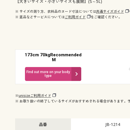
【大きいサイズ・小さいサイズも展開】(S～5L)
※ サイズの測り方、衣料品のヌード寸法については
共通サイズガイド
※ 返品などサービスについては
ご利用ガイド
をご確認ください。
173cm 70kgRecommended
M
Find out more on your body
type
※
unisizeご利用ガイド
※ お取り扱いの終了しているサイズがおすすめされる場合があります。
品番
JB-1214