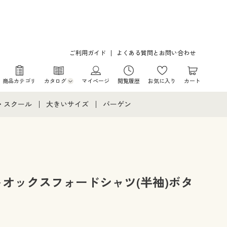
ご利用ガイド
よくある質問とお問い合わせ
商品カテゴリ
カタログ
マイページ
閲覧履歴
お気に入り
カート
カタログ・チラシからのご注文
・スクール
大きいサイズ
バーゲン
デジタルカタログ
て
・スクールすべて
大きいサイズ通販すべて
バーゲンセール
カタログ無料プレゼント
メント
・学生服
大きいサイズ レディース服
シークレットセール
ニア・ティーンズ下着
大きいサイズ レディース下着
トオックスフォードシャツ(半袖)ボタ
大きいサイズ メンズ