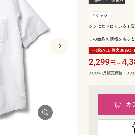
一部ポイント対象外
シャツ
#
シワになりにくい◎上質
この商品の情報をもっと
一部SALE 最大30%OF
2,299
4,3
円～
2026年3月販売価格：
3,2
カ
グレー