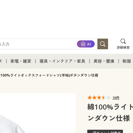
詳細検索
ズ
家電・雑貨
寝具・インテリア・家具
美容・健康
制服
て
ズ通販すべて
家電・雑貨すべて
寝具・インテリア・家具通販すべて
美容・健康通販すべ
制服
100%ライトオックスフォードシャツ(半袖)ボタンダウン仕様
ズファッション
家電
家具・収納
美容・健康・サプリ
制服
34件
ズ下着
キッチン・雑貨・日用品
寝具・ベッド
ジュ
綿100%ライ
ンダウン仕様
着
カーテン・ラグ・ファブリック