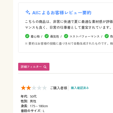
AIによるお客様レビュー要約
こちらの商品は、非常に快適で夏に最適な素材感が評価
マンスも良く、日常の仕事着として重宝されています。
着心地
通気性
コストパフォーマンス
色
※ 要約はお客様の投稿に基づきAIで自動生成されたものです
詳細フィルター
ご購入者様
購入確認済み
年代:
50代
性別:
男性
身長:
175～180cm
普段のサイズ:
L