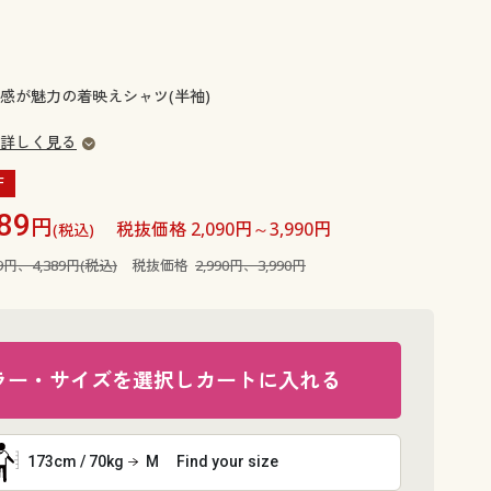
大きいサイズ 事務・制服
感が魅力の着映えシャツ(半袖)
詳しく見る
F
89
円
税抜価格 2,090円～3,990円
(税込)
89円、4,389円(税込)
税抜価格
2,990円、3,990円
ラー・サイズを選択しカートに入れる
173cm / 70kg
M
Find your size
サックス