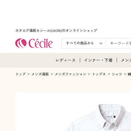
カタログ通販セシール(cecile)のオンラインショップ
レディース
インナー・下着
メン
レディース通販すべて
インナー・下着通販すべ
メン
トップ
メンズ通販
メンズファッション
トップス
シャツ
綿
レディースファッション
女性下着
メン
女性下着
メンズ下着
メン
ジュニア・ティーンズ下