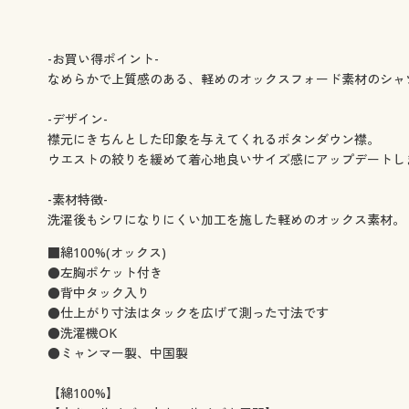
-お買い得ポイント-
なめらかで上質感のある、軽めのオックスフォード素材のシャ
-デザイン-
襟元にきちんとした印象を与えてくれるボタンダウン襟。
ウエストの絞りを緩めて着心地良いサイズ感にアップデートし
-素材特徴-
洗濯後もシワになりにくい加工を施した軽めのオックス素材。
■綿100%(オックス)
●左胸ポケット付き
●背中タック入り
●仕上がり寸法はタックを広げて測った寸法です
●洗濯機OK
●ミャンマー製、中国製
【綿100%】